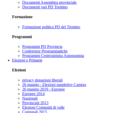
Documenti Assemblea provinciale
Documenti vari PD Trentino
Formazione
Formazione politica PD del Trentino
Programmi
Programmi PD Provincia
Conferenze Programmatiche
Programmi Centrosinistra Autonomista
Elezioni e Primarie
Elezioni
privacy donazioni liberali
26 maggio - Elezioni suppletive Camera
26 maggio 2019 - Europee
Europee 2014
Nazionali
Provinciali 2013
Elezioni Comunità di valle
Comunali 2015