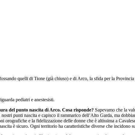
ossando quelli di Tione (già chiuso) e di Arco, la sfida per la Provincia 
riguarda pediatri e anestesisti.
usura del punto nascita di Arco. Cosa risponde?
Sapevamo che la valut
 i nostri punti nascita e capisco il rammarico dell’Alto Garda, ma dobbi
oni orografiche e la fidelizzazione delle donne che è altissima a Cavales
scita è sicuro. Ogni territorio ha caratteristiche diverse che incidono su