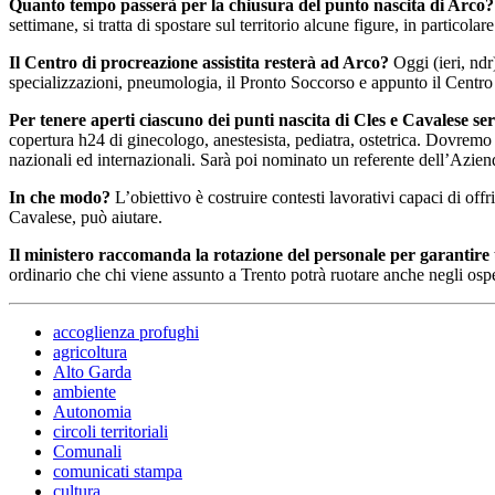
Quanto tempo passerà per la chiusura del punto nascita di Arco?
settimane, si tratta di spostare sul territorio alcune figure, in particolare
Il Centro di procreazione assistita resterà ad Arco?
Oggi (ieri, ndr
specializzazioni, pneumologia, il Pronto Soccorso e appunto il Centro d
Per tenere aperti ciascuno dei punti nascita di Cles e Cavalese se
copertura h24 di ginecologo, anestesista, pediatra, ostetrica. Dovremo t
nazionali ed internazionali. Sarà poi nominato un referente dell’Azienda 
In che modo?
L’obiettivo è costruire contesti lavorativi capaci di offri
Cavalese, può aiutare.
Il ministero raccomanda la rotazione del personale per garantire 
ordinario che chi viene assunto a Trento potrà ruotare anche negli ospe
accoglienza profughi
agricoltura
Alto Garda
ambiente
Autonomia
circoli territoriali
Comunali
comunicati stampa
cultura