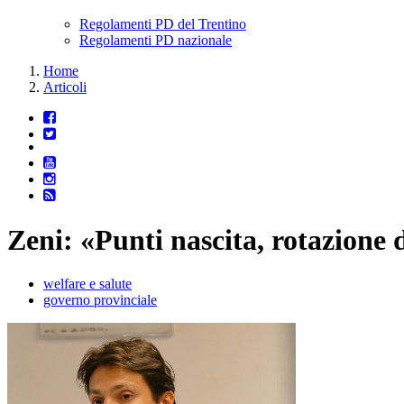
Regolamenti PD del Trentino
Regolamenti PD nazionale
Home
Articoli
Zeni: «Punti nascita, rotazione d
welfare e salute
governo provinciale