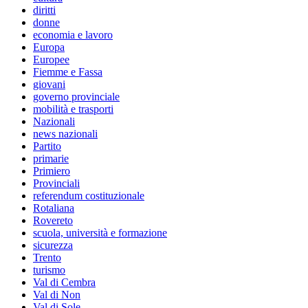
diritti
donne
economia e lavoro
Europa
Europee
Fiemme e Fassa
giovani
governo provinciale
mobilità e trasporti
Nazionali
news nazionali
Partito
primarie
Primiero
Provinciali
referendum costituzionale
Rotaliana
Rovereto
scuola, università e formazione
sicurezza
Trento
turismo
Val di Cembra
Val di Non
Val di Sole