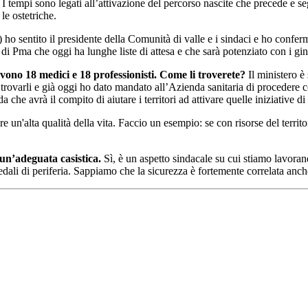
I tempi sono legati all’attivazione del percorso nascite che precede e
 le ostetriche.
) ho sentito il presidente della Comunità di valle e i sindaci e ho con
i Pma che oggi ha lunghe liste di attesa e che sarà potenziato con i gin
rvono 18 medici e 18 professionisti. Come li troverete?
Il ministero è 
rovarli e già oggi ho dato mandato all’Azienda sanitaria di procedere con
che avrà il compito di aiutare i territori ad attivare quelle iniziative di
re un'alta qualità della vita. Faccio un esempio: se con risorse del territo
un’adeguata casistica.
Sì, è un aspetto sindacale su cui stiamo lavora
dali di periferia. Sappiamo che la sicurezza è fortemente correlata anche