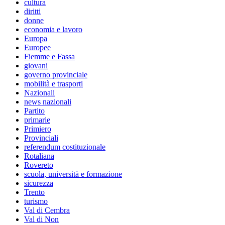
cultura
diritti
donne
economia e lavoro
Europa
Europee
Fiemme e Fassa
giovani
governo provinciale
mobilità e trasporti
Nazionali
news nazionali
Partito
primarie
Primiero
Provinciali
referendum costituzionale
Rotaliana
Rovereto
scuola, università e formazione
sicurezza
Trento
turismo
Val di Cembra
Val di Non