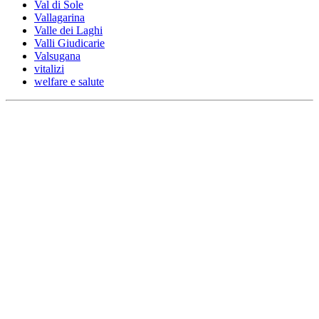
Val di Sole
Vallagarina
Valle dei Laghi
Valli Giudicarie
Valsugana
vitalizi
welfare e salute