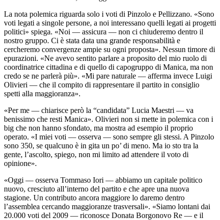
La nota polemica riguarda solo i voti di Pinzolo e Pellizzano. «Sono
voti legati a singole persone, a noi interessano quelli legati ai progetti
politici» spiega. «Noi — assicura — non ci chiuderemo dentro il
nostro gruppo. Ci è stata data una grande responsabilità e
cercheremo convergenze ampie su ogni proposta». Nessun timore di
epurazioni. «Ne avevo sentito parlare a proposito del mio ruolo di
coordinatrice cittadina e di quello di capogruppo di Manica, ma non
credo se ne parlerà più». «Mi pare naturale — afferma invece Luigi
Olivieri — che il compito di rappresentare il partito in consiglio
spetti alla maggioranza».
«Per me — chiarisce però la “candidata” Lucia Maestri — va
benissimo che resti Manica». Olivieri non si mette in polemica con i
big che non hanno sfondato, ma mostra ad esempio il proprio
operato. «I miei voti — osserva — sono sempre gli stessi. A Pinzolo
sono 350, se qualcuno è in gita un po’ di meno. Ma io sto tra la
gente, l’ascolto, spiego, non mi limito ad attendere il voto di
opinione».
«Oggi — osserva Tommaso Iori — abbiamo un capitale politico
nuovo, cresciuto all’interno del partito e che apre una nuova
stagione. Un contributo ancora maggiore lo daremo dentro
l’assemblea cercando maggioranze trasversali». «Siamo lontani dai
20.000 voti del 2009 — riconosce Donata Borgonovo Re — e il