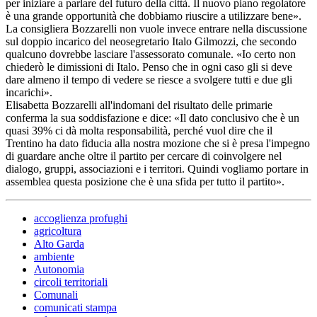
per iniziare a parlare del futuro della città. Il nuovo piano regolatore
è una grande opportunità che dobbiamo riuscire a utilizzare bene».
La consigliera Bozzarelli non vuole invece entrare nella discussione
sul doppio incarico del neosegretario Italo Gilmozzi, che secondo
qualcuno dovrebbe lasciare l'assessorato comunale. «Io certo non
chiederò le dimissioni di Italo. Penso che in ogni caso gli si deve
dare almeno il tempo di vedere se riesce a svolgere tutti e due gli
incarichi».
Elisabetta Bozzarelli all'indomani del risultato delle primarie
conferma la sua soddisfazione e dice: «Il dato conclusivo che è un
quasi 39% ci dà molta responsabilità, perché vuol dire che il
Trentino ha dato fiducia alla nostra mozione che si è presa l'impegno
di guardare anche oltre il partito per cercare di coinvolgere nel
dialogo, gruppi, associazioni e i territori. Quindi vogliamo portare in
assemblea questa posizione che è una sfida per tutto il partito».
accoglienza profughi
agricoltura
Alto Garda
ambiente
Autonomia
circoli territoriali
Comunali
comunicati stampa