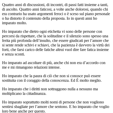
Quattro anni di discussioni, di incontri, di passi fatti insieme a tanti,
di ascolto. Quattro anni faticosi, a volte anche dolorosi, quando chi
era contrario ha usato argomenti feroci o è sceso sul piano personale
o ha distorto il contenuto della proposta. Io in questi anni ho
imparato molto.
Ho imparato che dietro ogni etichetta vi sono delle persone con
percorsi da rispettare, che la solitudine e il silenzio sono spesso una
ferita più profonda dell’insulto, che essere giudicati per l’amore che
si sente rende schivi e schiavi, che la pazienza è davvero la virtù dei
forti, che farsi carico delle fatiche altrui vuol dire fare fatica insieme
e senza sconti.
Ho imparato ad ascoltare di più, anche chi non era d’accordo con
me e mi rimangono relazioni intense.
Ho imparato che la paura di ciò che non si conosce può essere
sostituita con il coraggio della conoscenza. Ed É molto meglio.
Ho imparato che i diritti non sottraggono nulla a nessuno ma
moltiplicano la cittadinanza.
Ho imparato soprattutto molti nomi di persone che non vogliono
sentirsi sbagliate per l’amore che sentono. E ho imparato che voglio
loro bene anche per questo.