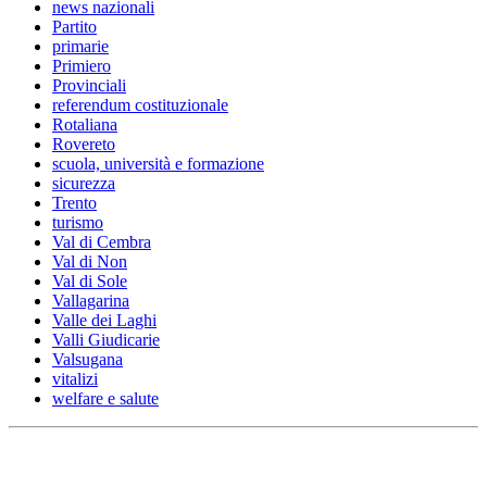
news nazionali
Partito
primarie
Primiero
Provinciali
referendum costituzionale
Rotaliana
Rovereto
scuola, università e formazione
sicurezza
Trento
turismo
Val di Cembra
Val di Non
Val di Sole
Vallagarina
Valle dei Laghi
Valli Giudicarie
Valsugana
vitalizi
welfare e salute