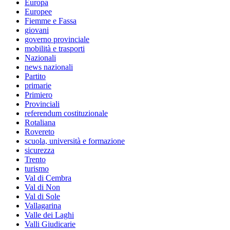
Europa
Europee
Fiemme e Fassa
giovani
governo provinciale
mobilità e trasporti
Nazionali
news nazionali
Partito
primarie
Primiero
Provinciali
referendum costituzionale
Rotaliana
Rovereto
scuola, università e formazione
sicurezza
Trento
turismo
Val di Cembra
Val di Non
Val di Sole
Vallagarina
Valle dei Laghi
Valli Giudicarie