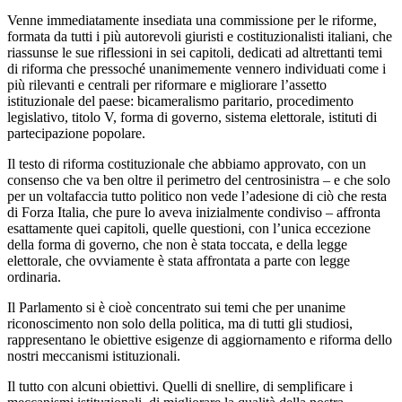
Venne immediatamente insediata una commissione per le riforme,
formata da tutti i più autorevoli giuristi e costituzionalisti italiani, che
riassunse le sue riflessioni in sei capitoli, dedicati ad altrettanti temi
di riforma che pressoché unanimemente vennero individuati come i
più rilevanti e centrali per riformare e migliorare l’assetto
istituzionale del paese: bicameralismo paritario, procedimento
legislativo, titolo V, forma di governo, sistema elettorale, istituti di
partecipazione popolare.
Il testo di riforma costituzionale che abbiamo approvato, con un
consenso che va ben oltre il perimetro del centrosinistra – e che solo
per un voltafaccia tutto politico non vede l’adesione di ciò che resta
di Forza Italia, che pure lo aveva inizialmente condiviso – affronta
esattamente quei capitoli, quelle questioni, con l’unica eccezione
della forma di governo, che non è stata toccata, e della legge
elettorale, che ovviamente è stata affrontata a parte con legge
ordinaria.
Il Parlamento si è cioè concentrato sui temi che per unanime
riconoscimento non solo della politica, ma di tutti gli studiosi,
rappresentano le obiettive esigenze di aggiornamento e riforma dello
nostri meccanismi istituzionali.
Il tutto con alcuni obiettivi. Quelli di snellire, di semplificare i