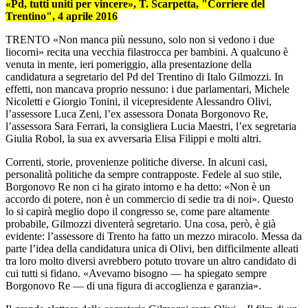
«Pd, tutti uniti per vincere», T. Scarpetta, "Corriere del
Trentino", 4 aprile 2016
TRENTO «Non manca più nessuno, solo non si vedono i due
liocorni» recita una vecchia filastrocca per bambini. A qualcuno è
venuta in mente, ieri pomeriggio, alla presentazione della
candidatura a segretario del Pd del Trentino di Italo Gilmozzi. In
effetti, non mancava proprio nessuno: i due parlamentari, Michele
Nicoletti e Giorgio Tonini, il vicepresidente Alessandro Olivi,
l’assessore Luca Zeni, l’ex assessora Donata Borgonovo Re,
l’assessora Sara Ferrari, la consigliera Lucia Maestri, l’ex segretaria
Giulia Robol, la sua ex avversaria Elisa Filippi e molti altri.
Correnti, storie, provenienze politiche diverse. In alcuni casi,
personalità politiche da sempre contrapposte. Fedele al suo stile,
Borgonovo Re non ci ha girato intorno e ha detto: «Non è un
accordo di potere, non è un commercio di sedie tra di noi». Questo
lo si capirà meglio dopo il congresso se, come pare altamente
probabile, Gilmozzi diventerà segretario. Una cosa, però, è già
evidente: l’assessore di Trento ha fatto un mezzo miracolo. Messa da
parte l’idea della candidatura unica di Olivi, ben difficilmente alleati
tra loro molto diversi avrebbero potuto trovare un altro candidato di
cui tutti si fidano. «Avevamo bisogno — ha spiegato sempre
Borgonovo Re — di una figura di accoglienza e garanzia».