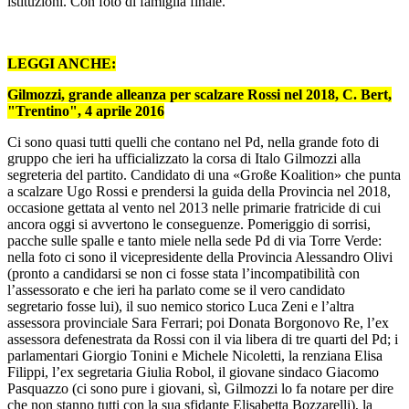
istituzioni. Con foto di famiglia finale.
LEGGI ANCHE:
Gilmozzi, grande alleanza per scalzare Rossi nel 2018, C. Bert,
"Trentino", 4 aprile 2016
Ci sono quasi tutti quelli che contano nel Pd, nella grande foto di
gruppo che ieri ha ufficializzato la corsa di Italo Gilmozzi alla
segreteria del partito. Candidato di una «Große Koalition» che punta
a scalzare Ugo Rossi e prendersi la guida della Provincia nel 2018,
occasione gettata al vento nel 2013 nelle primarie fratricide di cui
ancora oggi si avvertono le conseguenze. Pomeriggio di sorrisi,
pacche sulle spalle e tanto miele nella sede Pd di via Torre Verde:
nella foto ci sono il vicepresidente della Provincia Alessandro Olivi
(pronto a candidarsi se non ci fosse stata l’incompatibilità con
l’assessorato e che ieri ha parlato come se il vero candidato
segretario fosse lui), il suo nemico storico Luca Zeni e l’altra
assessora provinciale Sara Ferrari; poi Donata Borgonovo Re, l’ex
assessora defenestrata da Rossi con il via libera di tre quarti del Pd; i
parlamentari Giorgio Tonini e Michele Nicoletti, la renziana Elisa
Filippi, l’ex segretaria Giulia Robol, il giovane sindaco Giacomo
Pasquazzo (ci sono pure i giovani, sì, Gilmozzi lo fa notare per dire
che non stanno tutti con la sua sfidante Elisabetta Bozzarelli), la