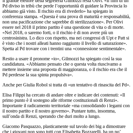
Il grande elettore della segreteria Gilmozzi resta Olivi. «Il film di un
Pd diviso in tribù che perde l’opportunità di guidare la Provincia lo
abbiamo già visto. Il rischio era di rivederlo» ha spiegato in
conferenza stampa. «Questa è una prova di maturità e responsabilità,
non una pacificazione che saprebbe di sterilizzazione». Per Olivi
essere nel 2018 il primo partito è una questione di vita o di morte.
«Nel 2018, o saremo forti, o il rischio è di non avere più un
centrosinistra. Lo dico con rispetto, ma nei congressi di Upt e Patt si
è visto che i nostri alleati hanno raggiunto il livello di saturazione».
Spetta al Pd trovare con i trentini una «connessione sentimentale».
Restio a usare il pronome «io», Gilmozzi ha spiegato così la sua
candidatura. «Abbiamo pensato che o questa volta riuscivamo a
mettere insieme una proposta di maggioranza, o il rischio era che il
Pd perdesse la sua spinta propulsiva».
Anche per Giulia Robol si tratta di «un tentativo di rinascita del Pd».
Elisa Filippi ha cercato di andare oltre e indicare dei contenuti: «Il
primo punto è il sostegno alle riforme costituzionali di Renzi».
Importante il radicamento territoriale «ma consolidando i legami con
il nostro partito e il nostro governo». Puntare tutto, insomma,
sull’onda di Renzi, sperando che duri molto a lungo.
Giacomo Pasquazzo, plasticamente sul tavolo dei big a dimostrare
che i giovani non sono tutti con Elisabetta Bozzarelli, ha un po’