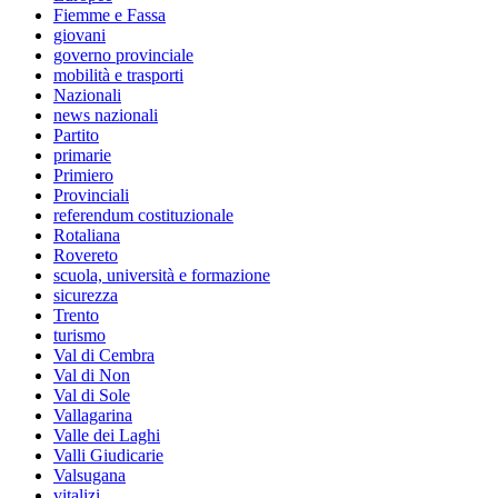
Fiemme e Fassa
giovani
governo provinciale
mobilità e trasporti
Nazionali
news nazionali
Partito
primarie
Primiero
Provinciali
referendum costituzionale
Rotaliana
Rovereto
scuola, università e formazione
sicurezza
Trento
turismo
Val di Cembra
Val di Non
Val di Sole
Vallagarina
Valle dei Laghi
Valli Giudicarie
Valsugana
vitalizi