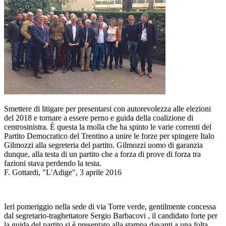
Smettere di litigare per presentarsi con autorevolezza alle elezioni
del 2018 e tornare a essere perno e guida della coalizione di
centrosinistra. È questa la molla che ha spinto le varie correnti del
Partito Democratico del Trentino a unire le forze per spingere Italo
Gilmozzi alla segreteria del partito. Gilmozzi uomo di garanzia
dunque, alla testa di un partito che a forza di prove di forza tra
fazioni stava perdendo la testa.
F. Gottardi, "L'Adige", 3 aprile 2016
Ieri pomeriggio nella sede di via Torre verde, gentilmente concessa
dal segretario-traghettatore Sergio Barbacovi , il candidato forte per
la guida del partito si è presentato alla stampa davanti a una folta