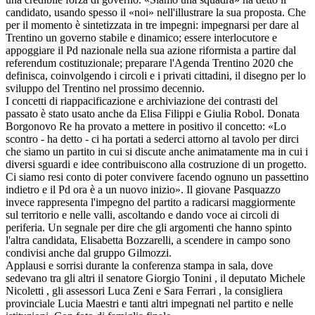
candidato, usando spesso il «noi» nell'illustrare la sua proposta. Che
per il momento è sintetizzata in tre impegni: impegnarsi per dare al
Trentino un governo stabile e dinamico; essere interlocutore e
appoggiare il Pd nazionale nella sua azione riformista a partire dal
referendum costituzionale; preparare l'Agenda Trentino 2020 che
definisca, coinvolgendo i circoli e i privati cittadini, il disegno per lo
sviluppo del Trentino nel prossimo decennio.
I concetti di riappacificazione e archiviazione dei contrasti del
passato è stato usato anche da Elisa Filippi e Giulia Robol. Donata
Borgonovo Re ha provato a mettere in positivo il concetto: «Lo
scontro - ha detto - ci ha portati a sederci attorno al tavolo per dirci
che siamo un partito in cui si discute anche animatamente ma in cui i
diversi sguardi e idee contribuiscono alla costruzione di un progetto.
Ci siamo resi conto di poter convivere facendo ognuno un passettino
indietro e il Pd ora è a un nuovo inizio». Il giovane Pasquazzo
invece rappresenta l'impegno del partito a radicarsi maggiormente
sul territorio e nelle valli, ascoltando e dando voce ai circoli di
periferia. Un segnale per dire che gli argomenti che hanno spinto
l'altra candidata, Elisabetta Bozzarelli, a scendere in campo sono
condivisi anche dal gruppo Gilmozzi.
Applausi e sorrisi durante la conferenza stampa in sala, dove
sedevano tra gli altri il senatore Giorgio Tonini , il deputato Michele
Nicoletti , gli assessori Luca Zeni e Sara Ferrari , la consigliera
provinciale Lucia Maestri e tanti altri impegnati nel partito e nelle