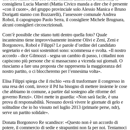
consigliera Lucia Maestri (Mattia Civico manda a dire che è presente
«con il cuore», del gruppo provinciale solo Alessio Manica e Bruno
Dorigatti stanno con Bozzarelli), l’assessore comunale Andrea
Robol, il capogruppo Paolo Serra, il consigliere Michele Brugnara,
alcuni consiglieri circoscrizionali.
Com’è possibile che stiano tutti dentro quella foto? Quale
incantesimo tiene improvvisamente insieme Olivi e Zeni, Zeni e
Borgonovo, Robol e Filippi? Le parole d’ordine del candidato
segretario e dei suoi sostenitori sono: scommessa e svolta. «Il nostro
accordo - dice Gilmozzi - segna un cambio di passo, i cittadini non
capiscono più persone che si massacrano a vicenda sui giornali. O
riusciamo a fare una proposta che rappresenta la maggioranza del
nostro partito, o ci bloccheremo per l’ennesima volta».
Elisa Filippi spiega che il rischio «era di trasformare il congresso in
una resa dei conti, invece il Pd ha bisogno di mettere insieme le cose
che abbiamo in comune, a partire dal sostegno alle riforme del
governo Renzi». Olivi mette in guardia: «Non sarà facile, è una
prova di responsabilità. Nessuno dovrà vivere le giornate di gelo e
solitudine che io ho vissuto nel luglio 2013 (primarie perse, ndr),
serve un partito solidale».
Donata Borgonovo Re scandisce: «Questo non è un accordo di
potere, il commercio di sedie e strapuntini non fa per noi. Teniamoci