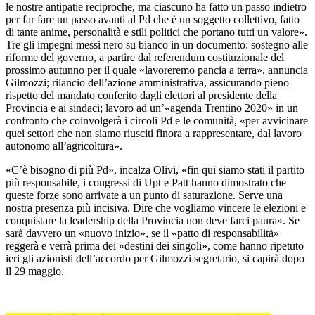
le nostre antipatie reciproche, ma ciascuno ha fatto un passo indietro
per far fare un passo avanti al Pd che è un soggetto collettivo, fatto
di tante anime, personalità e stili politici che portano tutti un valore».
Tre gli impegni messi nero su bianco in un documento: sostegno alle
riforme del governo, a partire dal referendum costituzionale del
prossimo autunno per il quale «lavoreremo pancia a terra», annuncia
Gilmozzi; rilancio dell’azione amministrativa, assicurando pieno
rispetto del mandato conferito dagli elettori al presidente della
Provincia e ai sindaci; lavoro ad un’«agenda Trentino 2020» in un
confronto che coinvolgerà i circoli Pd e le comunità, «per avvicinare
quei settori che non siamo riusciti finora a rappresentare, dal lavoro
autonomo all’agricoltura».
«C’è bisogno di più Pd», incalza Olivi, «fin qui siamo stati il partito
più responsabile, i congressi di Upt e Patt hanno dimostrato che
queste forze sono arrivate a un punto di saturazione. Serve una
nostra presenza più incisiva. Dire che vogliamo vincere le elezioni e
conquistare la leadership della Provincia non deve farci paura». Se
sarà davvero un «nuovo inizio», se il «patto di responsabilità»
reggerà e verrà prima dei «destini dei singoli», come hanno ripetuto
ieri gli azionisti dell’accordo per Gilmozzi segretario, si capirà dopo
il 29 maggio.