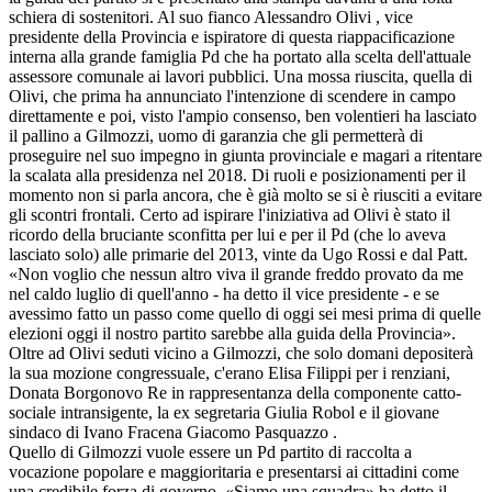
schiera di sostenitori. Al suo fianco Alessandro Olivi , vice
presidente della Provincia e ispiratore di questa riappacificazione
interna alla grande famiglia Pd che ha portato alla scelta dell'attuale
assessore comunale ai lavori pubblici. Una mossa riuscita, quella di
Olivi, che prima ha annunciato l'intenzione di scendere in campo
direttamente e poi, visto l'ampio consenso, ben volentieri ha lasciato
il pallino a Gilmozzi, uomo di garanzia che gli permetterà di
proseguire nel suo impegno in giunta provinciale e magari a ritentare
la scalata alla presidenza nel 2018. Di ruoli e posizionamenti per il
momento non si parla ancora, che è già molto se si è riusciti a evitare
gli scontri frontali. Certo ad ispirare l'iniziativa ad Olivi è stato il
ricordo della bruciante sconfitta per lui e per il Pd (che lo aveva
lasciato solo) alle primarie del 2013, vinte da Ugo Rossi e dal Patt.
«Non voglio che nessun altro viva il grande freddo provato da me
nel caldo luglio di quell'anno - ha detto il vice presidente - e se
avessimo fatto un passo come quello di oggi sei mesi prima di quelle
elezioni oggi il nostro partito sarebbe alla guida della Provincia».
Oltre ad Olivi seduti vicino a Gilmozzi, che solo domani depositerà
la sua mozione congressuale, c'erano Elisa Filippi per i renziani,
Donata Borgonovo Re in rappresentanza della componente catto-
sociale intransigente, la ex segretaria Giulia Robol e il giovane
sindaco di Ivano Fracena Giacomo Pasquazzo .
Quello di Gilmozzi vuole essere un Pd partito di raccolta a
vocazione popolare e maggioritaria e presentarsi ai cittadini come
una credibile forza di governo. «Siamo una squadra» ha detto il