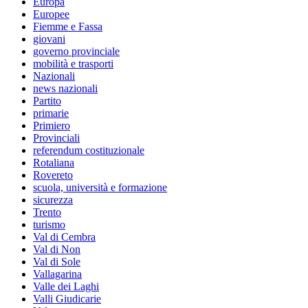
Europa
Europee
Fiemme e Fassa
giovani
governo provinciale
mobilità e trasporti
Nazionali
news nazionali
Partito
primarie
Primiero
Provinciali
referendum costituzionale
Rotaliana
Rovereto
scuola, università e formazione
sicurezza
Trento
turismo
Val di Cembra
Val di Non
Val di Sole
Vallagarina
Valle dei Laghi
Valli Giudicarie