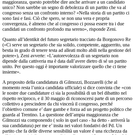
maggioranza, questo potrebbe dire anche arrivare a un candidato
unico? Non sarebbe un segno di debolezza di un partito che va al
congresso senza un confronto interno? «Nella storia di un partito ci
sono fasi e fasi. Ciò che spero, se non una vera e propria
convergenza, è almeno che al congresso ci possa essere tra i due
candidati un confronto profondo ma sereno», risponde Zeni.
Quanto all’identikit del futuro segretario tracciato da Borgonovo Re
(«Ci serve un segretario che sia solido, competente, agguerrito, una
bestia in grado di tenere testa ad alleati molto abili nella gestione del
potere»), Zeni avverte: «L’autorevolezza di un segretario non
dipende dalla cattiveria ma è data dall’avere dietro di sé un partito
unito. Per questo oggi è importante valorizzare quello che ci tiene
insieme».
A proposito della candidatura di Gilmozzi, Bozzarelli (che al
momento resta l’unica candidata ufficiale) si dice convinta che «con
le nostre due candidature ci sia la possibilità di un bel dibattito nel
rispetto reciproco, e il 30 maggio di riconoscersi parte di un percorso
collettivo a prescindere da chi vincerà il congresso, perché
l’obiettivo comune e’ dare gambe e forza ad un progetto politico che
guarda al Trentino. La questione dell’ampia maggioranza che
Gilmozzi sta componendo ( solo in quel caso - ha detto - arriverà la
sua candidatura) per me e’ insita nei valori fondativi del Pd. Un
partito che fa delle diverse sensibilità un valore è una ricchezza da