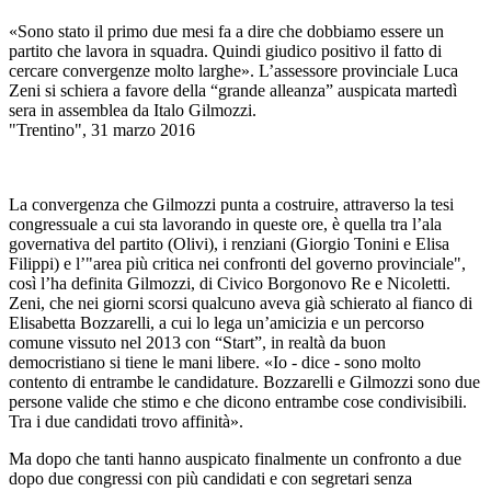
«Sono stato il primo due mesi fa a dire che dobbiamo essere un
partito che lavora in squadra. Quindi giudico positivo il fatto di
cercare convergenze molto larghe». L’assessore provinciale Luca
Zeni si schiera a favore della “grande alleanza” auspicata martedì
sera in assemblea da Italo Gilmozzi.
"Trentino", 31 marzo 2016
La convergenza che Gilmozzi punta a costruire, attraverso la tesi
congressuale a cui sta lavorando in queste ore, è quella tra l’ala
governativa del partito (Olivi), i renziani (Giorgio Tonini e Elisa
Filippi) e l’"area più critica nei confronti del governo provinciale",
così l’ha definita Gilmozzi, di Civico Borgonovo Re e Nicoletti.
Zeni, che nei giorni scorsi qualcuno aveva già schierato al fianco di
Elisabetta Bozzarelli, a cui lo lega un’amicizia e un percorso
comune vissuto nel 2013 con “Start”, in realtà da buon
democristiano si tiene le mani libere. «Io - dice - sono molto
contento di entrambe le candidature. Bozzarelli e Gilmozzi sono due
persone valide che stimo e che dicono entrambe cose condivisibili.
Tra i due candidati trovo affinità».
Ma dopo che tanti hanno auspicato finalmente un confronto a due
dopo due congressi con più candidati e con segretari senza