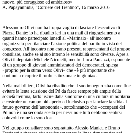
nuovo, più coraggioso ed ambizioso».
A. Papayannidis, "Corriere del Trentino", 16 marzo 2016
Alessandro Olivi non ha troppa voglia di lasciare l’esecutivo di
Piazza Dante: lo ha ribadito ieri in una mail di ringraziamento a
quanti hanno partecipato lunedì al «Marinaio» all’incontro
organizzato per rilanciare l’azione politica del partito in vista del
congresso. All’incontro non erano presenti rappresentanti del gruppo
consiliare, anche se al suo interno le sensibilità sono diverse. Apre a
Olivi il deputato Michele Nicoletti, mentre Luca Paolazzi, esponente
di un gruppo di giovani amministratori dei democratici, spiega
«proprio per la stima verso Olivi» che «è più importante che
continui a ricoprire il ruolo istituzionale in giunta».
Nella mail di ieri, Olivi ha ribadito che il suo impegno «ha come fine
evitare la lenta scissione del Pd da fasce sempre più ampie della
società trentina, farlo uscire dalla sindrome di una cultura minoritaria
e costruire un campo più aperto ed inclusivo per lanciare la sfida al
futuro governo dell’autonomia», sottolineando che «occuparsi del
Pd non è una seconda scelta per nessuno e tutti debbono sentirsi
coinvolti come lo sono io».
Nel gruppo consiliare sono soprattutto Alessio Manica e Bruno