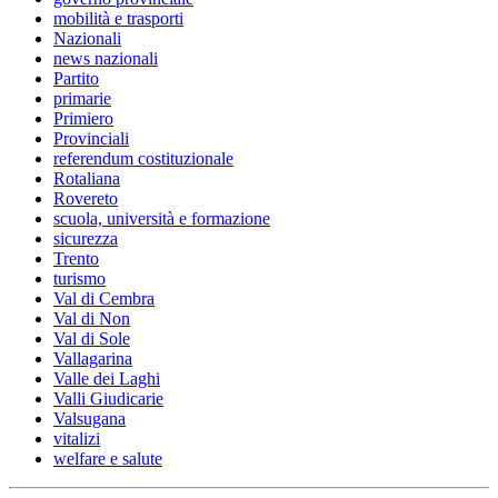
mobilità e trasporti
Nazionali
news nazionali
Partito
primarie
Primiero
Provinciali
referendum costituzionale
Rotaliana
Rovereto
scuola, università e formazione
sicurezza
Trento
turismo
Val di Cembra
Val di Non
Val di Sole
Vallagarina
Valle dei Laghi
Valli Giudicarie
Valsugana
vitalizi
welfare e salute