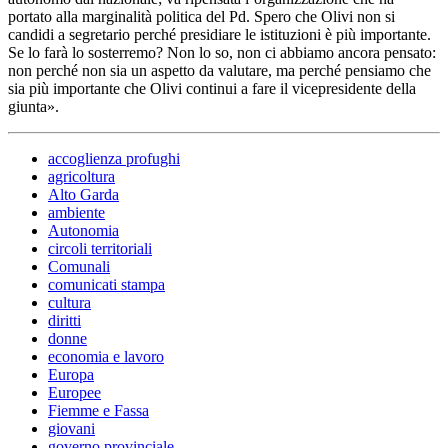
portato alla marginalità politica del Pd. Spero che Olivi non si
candidi a segretario perché presidiare le istituzioni è più importante.
Se lo farà lo sosterremo? Non lo so, non ci abbiamo ancora pensato:
non perché non sia un aspetto da valutare, ma perché pensiamo che
sia più importante che Olivi continui a fare il vicepresidente della
giunta».
accoglienza profughi
agricoltura
Alto Garda
ambiente
Autonomia
circoli territoriali
Comunali
comunicati stampa
cultura
diritti
donne
economia e lavoro
Europa
Europee
Fiemme e Fassa
giovani
governo provinciale