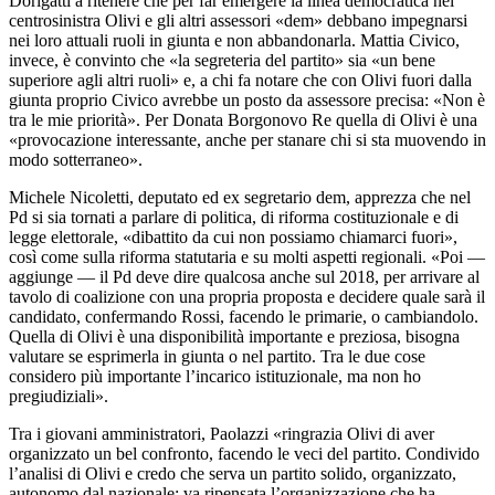
Dorigatti a ritenere che per far emergere la linea democratica nel
centrosinistra Olivi e gli altri assessori «dem» debbano impegnarsi
nei loro attuali ruoli in giunta e non abbandonarla. Mattia Civico,
invece, è convinto che «la segreteria del partito» sia «un bene
superiore agli altri ruoli» e, a chi fa notare che con Olivi fuori dalla
giunta proprio Civico avrebbe un posto da assessore precisa: «Non è
tra le mie priorità». Per Donata Borgonovo Re quella di Olivi è una
«provocazione interessante, anche per stanare chi si sta muovendo in
modo sotterraneo».
Michele Nicoletti, deputato ed ex segretario dem, apprezza che nel
Pd si sia tornati a parlare di politica, di riforma costituzionale e di
legge elettorale, «dibattito da cui non possiamo chiamarci fuori»,
così come sulla riforma statutaria e su molti aspetti regionali. «Poi —
aggiunge — il Pd deve dire qualcosa anche sul 2018, per arrivare al
tavolo di coalizione con una propria proposta e decidere quale sarà il
candidato, confermando Rossi, facendo le primarie, o cambiandolo.
Quella di Olivi è una disponibilità importante e preziosa, bisogna
valutare se esprimerla in giunta o nel partito. Tra le due cose
considero più importante l’incarico istituzionale, ma non ho
pregiudiziali».
Tra i giovani amministratori, Paolazzi «ringrazia Olivi di aver
organizzato un bel confronto, facendo le veci del partito. Condivido
l’analisi di Olivi e credo che serva un partito solido, organizzato,
autonomo dal nazionale; va ripensata l’organizzazione che ha