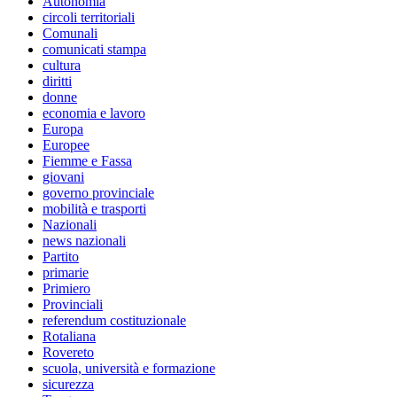
Autonomia
circoli territoriali
Comunali
comunicati stampa
cultura
diritti
donne
economia e lavoro
Europa
Europee
Fiemme e Fassa
giovani
governo provinciale
mobilità e trasporti
Nazionali
news nazionali
Partito
primarie
Primiero
Provinciali
referendum costituzionale
Rotaliana
Rovereto
scuola, università e formazione
sicurezza