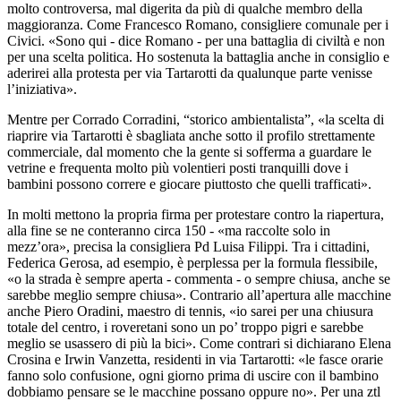
molto controversa, mal digerita da più di qualche membro della
maggioranza. Come Francesco Romano, consigliere comunale per i
Civici. «Sono qui - dice Romano - per una battaglia di civiltà e non
per una scelta politica. Ho sostenuta la battaglia anche in consiglio e
aderirei alla protesta per via Tartarotti da qualunque parte venisse
l’iniziativa».
Mentre per Corrado Corradini, “storico ambientalista”, «la scelta di
riaprire via Tartarotti è sbagliata anche sotto il profilo strettamente
commerciale, dal momento che la gente si sofferma a guardare le
vetrine e frequenta molto più volentieri posti tranquilli dove i
bambini possono correre e giocare piuttosto che quelli trafficati».
In molti mettono la propria firma per protestare contro la riapertura,
alla fine se ne conteranno circa 150 - «ma raccolte solo in
mezz’ora», precisa la consigliera Pd Luisa Filippi. Tra i cittadini,
Federica Gerosa, ad esempio, è perplessa per la formula flessibile,
«o la strada è sempre aperta - commenta - o sempre chiusa, anche se
sarebbe meglio sempre chiusa». Contrario all’apertura alle macchine
anche Piero Oradini, maestro di tennis, «io sarei per una chiusura
totale del centro, i roveretani sono un po’ troppo pigri e sarebbe
meglio se usassero di più la bici». Come contrari si dichiarano Elena
Crosina e Irwin Vanzetta, residenti in via Tartarotti: «le fasce orarie
fanno solo confusione, ogni giorno prima di uscire con il bambino
dobbiamo pensare se le macchine possano oppure no». Per una ztl