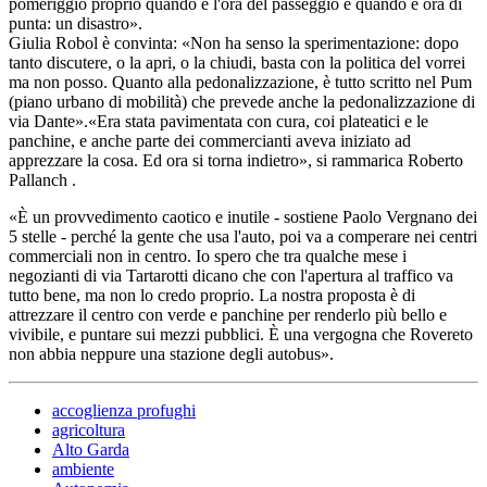
pomeriggio proprio quando è l'ora del passeggio e quando è ora di
punta: un disastro».
Giulia Robol è convinta: «Non ha senso la sperimentazione: dopo
tanto discutere, o la apri, o la chiudi, basta con la politica del vorrei
ma non posso. Quanto alla pedonalizzazione, è tutto scritto nel Pum
(piano urbano di mobilità) che prevede anche la pedonalizzazione di
via Dante».«Era stata pavimentata con cura, coi plateatici e le
panchine, e anche parte dei commercianti aveva iniziato ad
apprezzare la cosa. Ed ora si torna indietro», si rammarica Roberto
Pallanch .
«È un provvedimento caotico e inutile - sostiene Paolo Vergnano dei
5 stelle - perché la gente che usa l'auto, poi va a comperare nei centri
commerciali non in centro. Io spero che tra qualche mese i
negozianti di via Tartarotti dicano che con l'apertura al traffico va
tutto bene, ma non lo credo proprio. La nostra proposta è di
attrezzare il centro con verde e panchine per renderlo più bello e
vivibile, e puntare sui mezzi pubblici. È una vergogna che Rovereto
non abbia neppure una stazione degli autobus».
accoglienza profughi
agricoltura
Alto Garda
ambiente