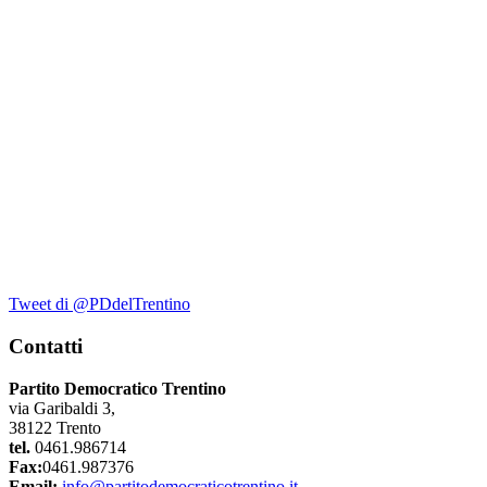
Tweet di @PDdelTrentino
Contatti
Partito Democratico Trentino
via Garibaldi 3,
38122 Trento
tel.
0461.986714
Fax:
0461.987376
Email:
info@partitodemocraticotrentino.it