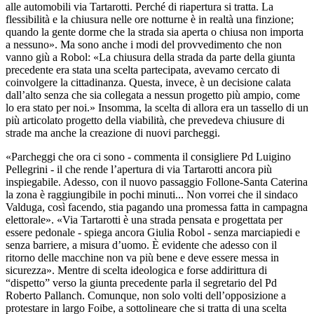
alle automobili via Tartarotti. Perché di riapertura si tratta. La
flessibilità e la chiusura nelle ore notturne è in realtà una finzione;
quando la gente dorme che la strada sia aperta o chiusa non importa
a nessuno». Ma sono anche i modi del provvedimento che non
vanno giù a Robol: «La chiusura della strada da parte della giunta
precedente era stata una scelta partecipata, avevamo cercato di
coinvolgere la cittadinanza. Questa, invece, è un decisione calata
dall’alto senza che sia collegata a nessun progetto più ampio, come
lo era stato per noi.» Insomma, la scelta di allora era un tassello di un
più articolato progetto della viabilità, che prevedeva chiusure di
strade ma anche la creazione di nuovi parcheggi.
«Parcheggi che ora ci sono - commenta il consigliere Pd Luigino
Pellegrini - il che rende l’apertura di via Tartarotti ancora più
inspiegabile. Adesso, con il nuovo passaggio Follone-Santa Caterina
la zona è raggiungibile in pochi minuti... Non vorrei che il sindaco
Valduga, così facendo, stia pagando una promessa fatta in campagna
elettorale». «Via Tartarotti è una strada pensata e progettata per
essere pedonale - spiega ancora Giulia Robol - senza marciapiedi e
senza barriere, a misura d’uomo. È evidente che adesso con il
ritorno delle macchine non va più bene e deve essere messa in
sicurezza». Mentre di scelta ideologica e forse addirittura di
“dispetto” verso la giunta precedente parla il segretario del Pd
Roberto Pallanch. Comunque, non solo volti dell’opposizione a
protestare in largo Foibe, a sottolineare che si tratta di una scelta