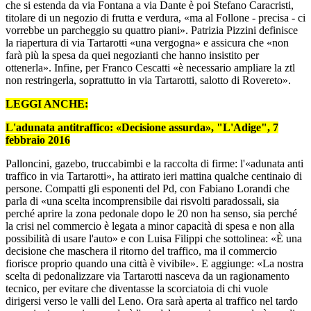
che si estenda da via Fontana a via Dante è poi Stefano Caracristi,
titolare di un negozio di frutta e verdura, «ma al Follone - precisa - ci
vorrebbe un parcheggio su quattro piani». Patrizia Pizzini definisce
la riapertura di via Tartarotti «una vergogna» e assicura che «non
farà più la spesa da quei negozianti che hanno insistito per
ottenerla». Infine, per Franco Cescatti «è necessario ampliare la ztl
non restringerla, soprattutto in via Tartarotti, salotto di Rovereto».
LEGGI ANCHE:
L'adunata antitraffico: «Decisione assurda», "L'Adige", 7
febbraio 2016
Palloncini, gazebo, truccabimbi e la raccolta di firme: l'«adunata anti
traffico in via Tartarotti», ha attirato ieri mattina qualche centinaio di
persone. Compatti gli esponenti del Pd, con Fabiano Lorandi che
parla di «una scelta incomprensibile dai risvolti paradossali, sia
perché aprire la zona pedonale dopo le 20 non ha senso, sia perché
la crisi nel commercio è legata a minor capacità di spesa e non alla
possibilità di usare l'auto» e con Luisa Filippi che sottolinea: «È una
decisione che maschera il ritorno del traffico, ma il commercio
fiorisce proprio quando una città è vivibile». E aggiunge: «La nostra
scelta di pedonalizzare via Tartarotti nasceva da un ragionamento
tecnico, per evitare che diventasse la scorciatoia di chi vuole
dirigersi verso le valli del Leno. Ora sarà aperta al traffico nel tardo