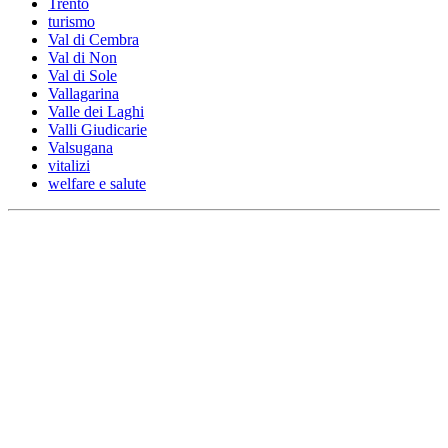
Trento
turismo
Val di Cembra
Val di Non
Val di Sole
Vallagarina
Valle dei Laghi
Valli Giudicarie
Valsugana
vitalizi
welfare e salute