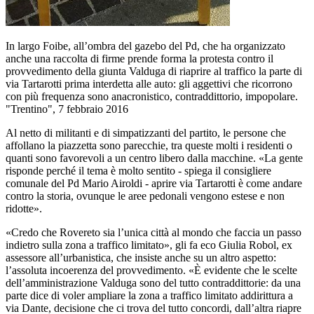
In largo Foibe, all’ombra del gazebo del Pd, che ha organizzato
anche una raccolta di firme prende forma la protesta contro il
provvedimento della giunta Valduga di riaprire al traffico la parte di
via Tartarotti prima interdetta alle auto: gli aggettivi che ricorrono
con più frequenza sono anacronistico, contraddittorio, impopolare.
"Trentino", 7 febbraio 2016
Al netto di militanti e di simpatizzanti del partito, le persone che
affollano la piazzetta sono parecchie, tra queste molti i residenti o
quanti sono favorevoli a un centro libero dalla macchine. «La gente
risponde perché il tema è molto sentito - spiega il consigliere
comunale del Pd Mario Airoldi - aprire via Tartarotti è come andare
contro la storia, ovunque le aree pedonali vengono estese e non
ridotte».
«Credo che Rovereto sia l’unica città al mondo che faccia un passo
indietro sulla zona a traffico limitato», gli fa eco Giulia Robol, ex
assessore all’urbanistica, che insiste anche su un altro aspetto:
l’assoluta incoerenza del provvedimento. «È evidente che le scelte
dell’amministrazione Valduga sono del tutto contraddittorie: da una
parte dice di voler ampliare la zona a traffico limitato addirittura a
via Dante, decisione che ci trova del tutto concordi, dall’altra riapre