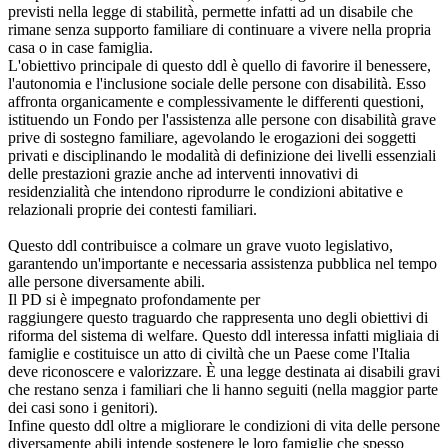
previsti nella legge di stabilità, permette infatti ad un disabile che
rimane senza supporto familiare di continuare a vivere nella propria
casa o in case famiglia.
L'obiettivo principale di questo ddl è quello di favorire il benessere,
l'autonomia e l'inclusione sociale delle persone con disabilità. Esso
affronta organicamente e complessivamente le differenti questioni,
istituendo un Fondo per l'assistenza alle persone con disabilità grave
prive di sostegno familiare, agevolando le erogazioni dei soggetti
privati e disciplinando le modalità di definizione dei livelli essenziali
delle prestazioni grazie anche ad interventi innovativi di
residenzialità che intendono riprodurre le condizioni abitative e
relazionali proprie dei contesti familiari.
Questo ddl contribuisce a colmare un grave vuoto legislativo,
garantendo un'importante e necessaria assistenza pubblica nel tempo
alle persone diversamente abili.
Il PD si è impegnato profondamente per
raggiungere questo traguardo che rappresenta uno degli obiettivi di
riforma del sistema di welfare. Questo ddl interessa infatti migliaia di
famiglie e costituisce un atto di civiltà che un Paese come l'Italia
deve riconoscere e valorizzare. È una legge destinata ai disabili gravi
che restano senza i familiari che li hanno seguiti (nella maggior parte
dei casi sono i genitori).
Infine questo ddl oltre a migliorare le condizioni di vita delle persone
diversamente abili intende sostenere le loro famiglie che spesso