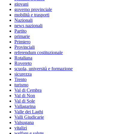
giovani
governo provinciale
mobilità e trasporti
Nazionali
news nazionali
Partito
primarie
Primiero
Provinciali
referendum costituzionale
Rotaliana
Rovereto
scuola, università e formazione
sicurezza
Trento
turismo
Val di Cembra
Val di Non
Val di Sole
Vallagarina
Valle dei Laghi
Valli Giudicarie
Valsugana
vitalizi
welfare e salute