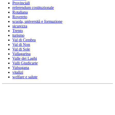
Provinciali
referendum costituzionale
Rotaliana
Rovereto
scuola, università e formazione
sicurezza
Trento
turismo
Val di Cembra
Val di Non
Val di Sole
Vallagarina
Valle dei Laghi
Valli Giudicarie
Valsugana
vitalizi
welfare e salute