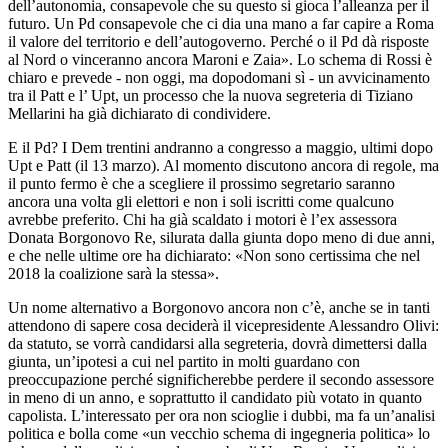
dell’autonomia, consapevole che su questo si gioca l’alleanza per il
futuro. Un Pd consapevole che ci dia una mano a far capire a Roma
il valore del territorio e dell’autogoverno. Perché o il Pd dà risposte
al Nord o vinceranno ancora Maroni e Zaia». Lo schema di Rossi è
chiaro e prevede - non oggi, ma dopodomani sì - un avvicinamento
tra il Patt e l’ Upt, un processo che la nuova segreteria di Tiziano
Mellarini ha già dichiarato di condividere.
E il Pd? I Dem trentini andranno a congresso a maggio, ultimi dopo
Upt e Patt (il 13 marzo). Al momento discutono ancora di regole, ma
il punto fermo è che a scegliere il prossimo segretario saranno
ancora una volta gli elettori e non i soli iscritti come qualcuno
avrebbe preferito. Chi ha già scaldato i motori è l’ex assessora
Donata Borgonovo Re, silurata dalla giunta dopo meno di due anni,
e che nelle ultime ore ha dichiarato: «Non sono certissima che nel
2018 la coalizione sarà la stessa».
Un nome alternativo a Borgonovo ancora non c’è, anche se in tanti
attendono di sapere cosa deciderà il vicepresidente Alessandro Olivi:
da statuto, se vorrà candidarsi alla segreteria, dovrà dimettersi dalla
giunta, un’ipotesi a cui nel partito in molti guardano con
preoccupazione perché significherebbe perdere il secondo assessore
in meno di un anno, e soprattutto il candidato più votato in quanto
capolista. L’interessato per ora non scioglie i dubbi, ma fa un’analisi
politica e bolla come «un vecchio schema di ingegneria politica» lo