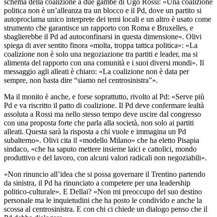
schema della coalizione a due gambe di Ugo Rossi: «Una coalizione
politica non è un’alleanza tra un blocco e il Pd, dove un partito si
autoproclama unico interprete dei temi locali e un altro è usato come
strumento che garantisce un rapporto con Roma e Bruxelles, e
sbaglierebbe il Pd ad autoconfinarsi in questa dimensione». Olivi
spiega di aver sentito finora «molta, troppa tattica politica»: «La
coalizione non è solo una negoziazione tra partiti e leader, ma si
alimenta del rapporto con una comunità e i suoi diversi mondi». Il
messaggio agli alleati è chiaro: «La coalizione non è data per
sempre, non basta dire “siamo nel centrosinistra”».
Ma il monito è anche, e forse soprattutto, rivolto al Pd: «Serve più
Pd e va riscritto il patto di coalizione. Il Pd deve confermare lealtà
assoluta a Rossi ma nello stesso tempo deve uscire dal congresso
con una proposta forte che parla alla società, non solo ai partiti
alleati. Questa sarà la risposta a chi vuole e immagina un Pd
subalterno». Olivi cita il «modello Milano» che ha eletto Pisapia
sindaco, «che ha saputo mettere insieme laici e cattolici, mondo
produttivo e del lavoro, con alcuni valori radicali non negoziabili».
«Non rinuncio all’idea che si possa governare il Trentino partendo
da sinistra, il Pd ha rinunciato a competere per una leadership
politico-culturale». E Dellai? «Non mi preoccupo del suo destino
personale ma le inquietudini che ha posto le condivido e anche la
scossa al centrosinistra. E con chi ci chiede un dialogo penso che il