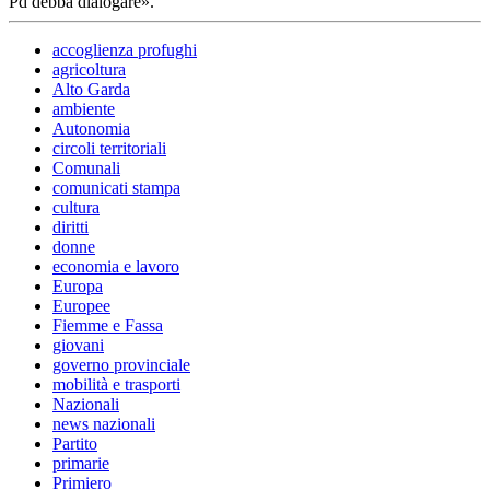
Pd debba dialogare».
accoglienza profughi
agricoltura
Alto Garda
ambiente
Autonomia
circoli territoriali
Comunali
comunicati stampa
cultura
diritti
donne
economia e lavoro
Europa
Europee
Fiemme e Fassa
giovani
governo provinciale
mobilità e trasporti
Nazionali
news nazionali
Partito
primarie
Primiero