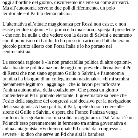
oggi all’ordine del giorno, discuteremo insieme su come arrivarci.
Ma all’autonomia servono due poli di riferimento, un polo
territoriale e il Partito democratico».
L’alternativa all’attuale maggioranza per Rossi non esiste, e non
esiste per due ragioni: «La prima è la mia storia - spiega il presidente
- che non ha nulla a che vedere con la destra di Salvini e nemmeno
con il populismo di Grillo. Io ho preso in carico un Patt che era un
piccolo partito alleato con Forza Italia e lo ho portato nel
centrosinistra».
La seconda ragione è «la non praticabilità politica di altre opzioni»,
«la situazione politica nazionale oggi non prevede alternative al Pd
di Renzi che non siano appunto Grillo o Salvini, e l’autonomia
trentina ha bisogno di un collegamento nazionale». «E mi sembra
pienamente legittimo - aggiunge - che io lavori per rafforzare
l’anima autonomista della coalizione». Che possa un giorno
contendere al Pd il primato elettorale. Il governatore sa bene che
l’esito della stagione dei congressi sarà decisivo per la navigazione
della sua giunta. Al suo partito, il Patt, ripete di non cedere alle
sirene di Grillo e Salvini, e spera che Franco Panizza venga
confermato segretario con una solida maggioranza. Dall’altra c’è un
Pd anch’esso perennemente in fermento tra anima governativa e
anima antagonista: «Vedremo quale Pd uscirà dal congresso -
avverte - io dico che serve un Pd che alzi la bandiera