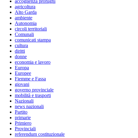
accoglienza profughi
agricoltura
Alto Garda
ambiente
Autonomia
circoli territoriali
Comunali
comunicati stampa
cultura
diritti
donne
economia e lavoro
Europa
Europee
Fiemme e Fassa
giovani
governo provinciale
mobilità e trasporti
Nazionali
news nazionali
Partito
primarie
Primiero
Provinciali
referendum costituzionale