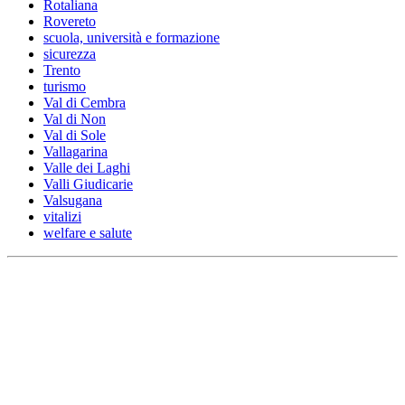
Rotaliana
Rovereto
scuola, università e formazione
sicurezza
Trento
turismo
Val di Cembra
Val di Non
Val di Sole
Vallagarina
Valle dei Laghi
Valli Giudicarie
Valsugana
vitalizi
welfare e salute