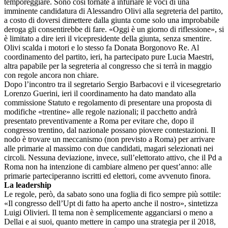
temporeggiare. Sono così tornate a infuriare le voci di una
imminente candidatura di Alessandro Olivi alla segreteria del partito,
a costo di doversi dimettere dalla giunta come solo una improbabile
deroga gli consentirebbe di fare. «Oggi è un giorno di riflessione», si
è limitato a dire ieri il vicepresidente della giunta, senza smentire.
Olivi scalda i motori e lo stesso fa Donata Borgonovo Re. Al
coordinamento del partito, ieri, ha partecipato pure Lucia Maestri,
altra papabile per la segreteria al congresso che si terrà in maggio
con regole ancora non chiare.
Dopo l’incontro tra il segretario Sergio Barbacovi e il vicesegretario
Lorenzo Guerini, ieri il coordinamento ha dato mandato alla
commissione Statuto e regolamento di presentare una proposta di
modifiche «trentine» alle regole nazionali; il pacchetto andrà
presentato preventivamente a Roma per evitare che, dopo il
congresso trentino, dal nazionale possano piovere contestazioni. Il
nodo è trovare un meccanismo (non previsto a Roma) per arrivare
alle primarie al massimo con due candidati, magari selezionati nei
circoli. Nessuna deviazione, invece, sull’elettorato attivo, che il Pd a
Roma non ha intenzione di cambiare almeno per quest’anno: alle
primarie parteciperanno iscritti ed elettori, come avvenuto finora.
La leadership
Le regole, però, da sabato sono una foglia di fico sempre più sottile:
«Il congresso dell’Upt di fatto ha aperto anche il nostro», sintetizza
Luigi Olivieri. Il tema non è semplicemente agganciarsi o meno a
Dellai e ai suoi, quanto mettere in campo una strategia per il 2018,