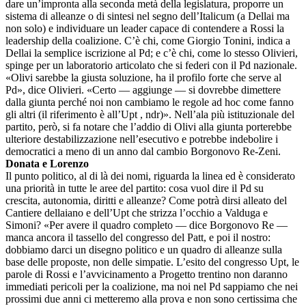
dare un’impronta alla seconda metà della legislatura, proporre un
sistema di alleanze o di sintesi nel segno dell’Italicum (a Dellai ma
non solo) e individuare un leader capace di contendere a Rossi la
leadership della coalizione. C’è chi, come Giorgio Tonini, indica a
Dellai la semplice iscrizione al Pd; e c’è chi, come lo stesso Olivieri,
spinge per un laboratorio articolato che si federi con il Pd nazionale.
«Olivi sarebbe la giusta soluzione, ha il profilo forte che serve al
Pd», dice Olivieri. «Certo — aggiunge — si dovrebbe dimettere
dalla giunta perché noi non cambiamo le regole ad hoc come fanno
gli altri (il riferimento è all’Upt , ndr)». Nell’ala più istituzionale del
partito, però, si fa notare che l’addio di Olivi alla giunta porterebbe
ulteriore destabilizzazione nell’esecutivo e potrebbe indebolire i
democratici a meno di un anno dal cambio Borgonovo Re-Zeni.
Donata e Lorenzo
Il punto politico, al di là dei nomi, riguarda la linea ed è considerato
una priorità in tutte le aree del partito: cosa vuol dire il Pd su
crescita, autonomia, diritti e alleanze? Come potrà dirsi alleato del
Cantiere dellaiano e dell’Upt che strizza l’occhio a Valduga e
Simoni? «Per avere il quadro completo — dice Borgonovo Re —
manca ancora il tassello del congresso del Patt, e poi il nostro:
dobbiamo darci un disegno politico e un quadro di alleanze sulla
base delle proposte, non delle simpatie. L’esito del congresso Upt, le
parole di Rossi e l’avvicinamento a Progetto trentino non daranno
immediati pericoli per la coalizione, ma noi nel Pd sappiamo che nei
prossimi due anni ci metteremo alla prova e non sono certissima che