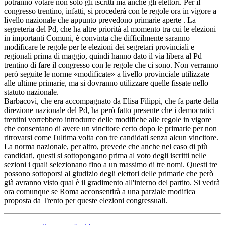
potranno votare non solo gli iscritti ma anche gli elettori. Per il
congresso trentino, infatti, si procederà con le regole ora in vigore a
livello nazionale che appunto prevedono primarie aperte . La
segreteria del Pd, che ha altre priorità al momento tra cui le elezioni
in importanti Comuni, è convinta che difficilmente saranno
modificare le regole per le elezioni dei segretari provinciali e
regionali prima di maggio, quindi hanno dato il via libera al Pd
trentino di fare il congresso con le regole che ci sono. Non verranno
però seguite le norme «modificate» a livello provinciale utilizzate
alle ultime primarie, ma si dovranno utilizzare quelle fissate nello
statuto nazionale.
Barbacovi, che era accompagnato da Elisa Filippi, che fa parte della
direzione nazionale del Pd, ha però fatto presente che i democratici
trentini vorrebbero introdurre delle modifiche alle regole in vigore
che consentano di avere un vincitore certo dopo le primarie per non
ritrovarsi come l'ultima volta con tre candidati senza alcun vincitore.
La norma nazionale, per altro, prevede che anche nel caso di più
candidati, questi si sottopongano prima al voto degli iscritti nelle
sezioni i quali selezionano fino a un massimo di tre nomi. Questi tre
possono sottoporsi al giudizio degli elettori delle primarie che però
già avranno visto qual è il gradimento all'interno del partito. Si vedrà
ora comunque se Roma acconsentirà a una parziale modifica
proposta da Trento per queste elezioni congressuali.