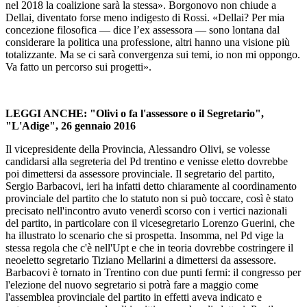
nel 2018 la coalizione sarà la stessa». Borgonovo non chiude a
Dellai, diventato forse meno indigesto di Rossi. «Dellai? Per mia
concezione filosofica — dice l’ex assessora — sono lontana dal
considerare la politica una professione, altri hanno una visione più
totalizzante. Ma se ci sarà convergenza sui temi, io non mi oppongo.
Va fatto un percorso sui progetti».
LEGGI ANCHE: "Olivi o fa l'assessore o il Segretario",
"L'Adige", 26 gennaio 2016
Il vicepresidente della Provincia, Alessandro Olivi, se volesse
candidarsi alla segreteria del Pd trentino e venisse eletto dovrebbe
poi dimettersi da assessore provinciale. Il segretario del partito,
Sergio Barbacovi, ieri ha infatti detto chiaramente al coordinamento
provinciale del partito che lo statuto non si può toccare, così è stato
precisato nell'incontro avuto venerdì scorso con i vertici nazionali
del partito, in particolare con il vicesegretario Lorenzo Guerini, che
ha illustrato lo scenario che si prospetta. Insomma, nel Pd vige la
stessa regola che c'è nell'Upt e che in teoria dovrebbe costringere il
neoeletto segretario Tiziano Mellarini a dimettersi da assessore.
Barbacovi è tornato in Trentino con due punti fermi: il congresso per
l'elezione del nuovo segretario si potrà fare a maggio come
l'assemblea provinciale del partito in effetti aveva indicato e