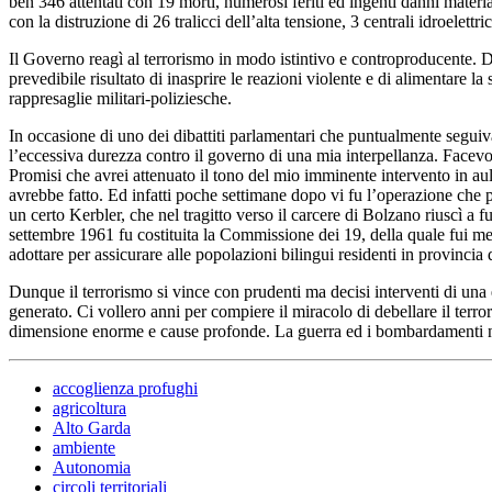
ben 346 attentati con 19 morti, numerosi feriti ed ingenti danni materia
con la distruzione di 26 tralicci dell’alta tensione, 3 centrali idroele
Il Governo reagì al terrorismo in modo istintivo e controproducente. Dis
prevedibile risultato di inasprire le reazioni violente e di alimentare la
rappresaglie militari-poliziesche.
In occasione di uno dei dibattiti parlamentari che puntualmente seguivan
l’eccessiva durezza contro il governo di una mia interpellanza. Facevo 
Promisi che avrei attenuato il tono del mio imminente intervento in aula
avrebbe fatto. Ed infatti poche settimane dopo vi fu l’operazione che p
un certo Kerbler, che nel tragitto verso il carcere di Bolzano riuscì a f
settembre 1961 fu costituita la Commissione dei 19, della quale fui m
adottare per assicurare alle popolazioni bilingui residenti in provincia
Dunque il terrorismo si vince con prudenti ma decisi interventi di una 
generato. Ci vollero anni per compiere il miracolo di debellare il terro
dimensione enorme e cause profonde. La guerra ed i bombardamenti non 
accoglienza profughi
agricoltura
Alto Garda
ambiente
Autonomia
circoli territoriali