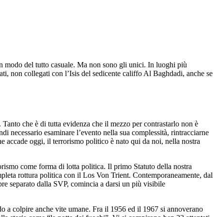
in modo del tutto casuale. Ma non sono gli unici. In luoghi più
ati, non collegati con l’Isis del sedicente califfo Al Baghdadi, anche se
. Tanto che è di tutta evidenza che il mezzo per contrastarlo non è
indi necessario esaminare l’evento nella sua complessità, rintracciarne
 accade oggi, il terrorismo politico è nato qui da noi, nella nostra
rismo come forma di lotta politica. Il primo Statuto della nostra
ompleta rottura politica con il Los Von Trient. Contemporaneamente, dal
pre separato dalla SVP, comincia a darsi un più visibile
do a colpire anche vite umane. Fra il 1956 ed il 1967 si annoverano