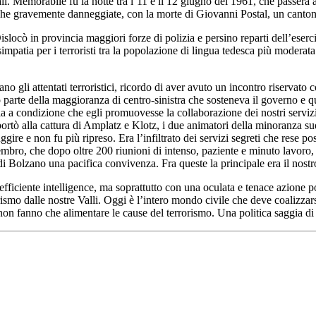
li. Memorabile fu la notte tra l’11 e il 12 giugno del 1961, che passerà a
ttriche gravemente danneggiate, con la morte di Giovanni Postal, un canton
locò in provincia maggiori forze di polizia e persino reparti dell’esercit
 simpatia per i terroristi tra la popolazione di lingua tedesca più moderata
o gli attentati terroristici, ricordo di aver avuto un incontro riservato
parte della maggioranza di centro-sinistra che sosteneva il governo e qu
 a condizione che egli promuovesse la collaborazione dei nostri servizi s
ortò alla cattura di Amplatz e Klotz, i due animatori della minoranza su
uggire e non fu più ripreso. Era l’infiltrato dei servizi segreti che rese 
embro, che dopo oltre 200 riunioni di intenso, paziente e minuto lavoro
 di Bolzano una pacifica convivenza. Fra queste la principale era il nost
efficiente intelligence, ma soprattutto con una oculata e tenace azione 
rismo dalle nostre Valli. Oggi è l’intero mondo civile che deve coalizzars
fanno che alimentare le cause del terrorismo. Una politica saggia di l