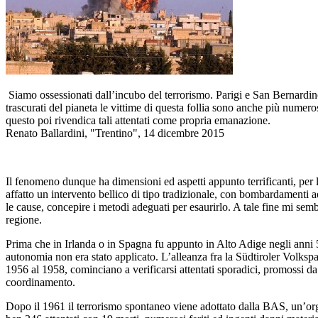
Siamo ossessionati dall’incubo del terrorismo. Parigi e San Bernardino 
trascurati del pianeta le vittime di questa follia sono anche più numero
questo poi rivendica tali attentati come propria emanazione.
Renato Ballardini, "Trentino", 14 dicembre 2015
Il fenomeno dunque ha dimensioni ed aspetti appunto terrificanti, per l
affatto un intervento bellico di tipo tradizionale, con bombardamenti a
le cause, concepire i metodi adeguati per esaurirlo. A tale fine mi semb
regione.
Prima che in Irlanda o in Spagna fu appunto in Alto Adige negli anni 50
autonomia non era stato applicato. L’alleanza fra la Südtiroler Volksp
1956 al 1958, cominciano a verificarsi attentati sporadici, promossi da
coordinamento.
Dopo il 1961 il terrorismo spontaneo viene adottato dalla BAS, un’org