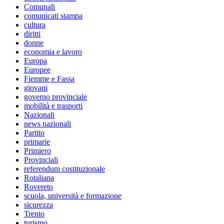
Comunali
comunicati stampa
cultura
diritti
donne
economia e lavoro
Europa
Europee
Fiemme e Fassa
giovani
governo provinciale
mobilità e trasporti
Nazionali
news nazionali
Partito
primarie
Primiero
Provinciali
referendum costituzionale
Rotaliana
Rovereto
scuola, università e formazione
sicurezza
Trento
turismo