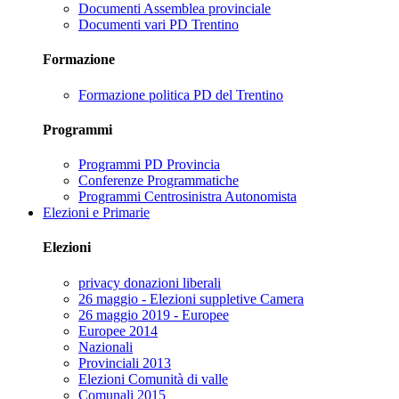
Documenti Assemblea provinciale
Documenti vari PD Trentino
Formazione
Formazione politica PD del Trentino
Programmi
Programmi PD Provincia
Conferenze Programmatiche
Programmi Centrosinistra Autonomista
Elezioni e Primarie
Elezioni
privacy donazioni liberali
26 maggio - Elezioni suppletive Camera
26 maggio 2019 - Europee
Europee 2014
Nazionali
Provinciali 2013
Elezioni Comunità di valle
Comunali 2015