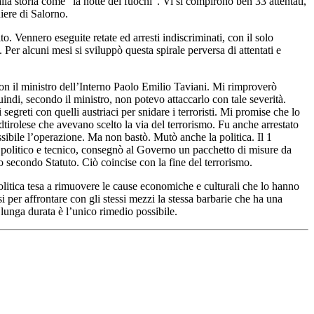
lla storia come “la notte dei fuochi”. Vi si compirono ben 33 attentati,
iere di Salorno.
o. Vennero eseguite retate ed arresti indiscriminati, con il solo
. Per alcuni mesi si sviluppò questa spirale perversa di attentati e
 con il ministro dell’Interno Paolo Emilio Taviani. Mi rimproverò
indi, secondo il ministro, non potevo attaccarlo con tale severità.
egreti con quelli austriaci per snidare i terroristi. Mi promise che lo
dtirolese che avevano scelto la via del terrorismo. Fu anche arrestato
possibile l’operazione. Ma non bastò. Mutò anche la politica. Il 1
, politico e tecnico, consegnò al Governo un pacchetto di misure da
ro secondo Statuto. Ciò coincise con la fine del terrorismo.
politica tesa a rimuovere le cause economiche e culturali che lo hanno
i per affrontare con gli stessi mezzi la stessa barbarie che ha una
unga durata è l’unico rimedio possibile.