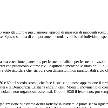
sono gli ultimi e più clamorosi episodi di massacri di innocenti scelti 
se. Spesso si tratta di comportamenti emulativi di isolati individui disper
a sua estensione planetaria, per le sue modalità e per le sue motivazioni
erei che producono vittime civili e quindi alimentano le ritorsioni. È qu
ra utile ricordare che, sia pure con dimensioni non paragonabili a ciò che
 e 60 del secolo scorso, che fece la sua sanguinosa apparizione il terro
artei e la Democrazia Cristiana entra in crisi. Monta il movimento di c
 isolati e non organizzati estremisti. Dopo il 1958 il fenomeno, pur sem
anizzazione di estrema destra radicale in Baviera, e punta senza riguar