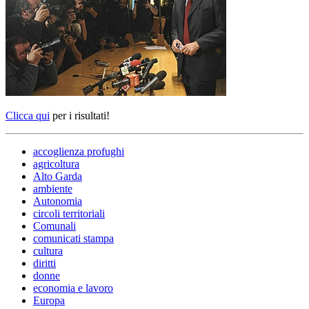
Clicca qui
per i risultati!
accoglienza profughi
agricoltura
Alto Garda
ambiente
Autonomia
circoli territoriali
Comunali
comunicati stampa
cultura
diritti
donne
economia e lavoro
Europa