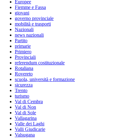
Europee
Fiemme e Fassa
giovani
governo provinciale
mobilità e trasporti
Nazionali
news nazionali
Partito
primarie
Primiero
Provinciali
referendum costituzionale
Rotaliana
Rovereto
scuola, università e formazione
sicurezza
Trento
turismo
Val di Cembra
Val di Non
Val di Sole
Vallagarina
Valle dei Laghi
Valli Giudicarie
Valsugana