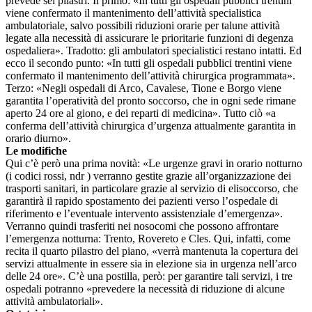
prevede sei pilastri. Il primo: «In tutti gli ospedali pubblici trentini
viene confermato il mantenimento dell’attività specialistica
ambulatoriale, salvo possibili riduzioni orarie per talune attività
legate alla necessità di assicurare le prioritarie funzioni di degenza
ospedaliera». Tradotto: gli ambulatori specialistici restano intatti. Ed
ecco il secondo punto: «In tutti gli ospedali pubblici trentini viene
confermato il mantenimento dell’attività chirurgica programmata».
Terzo: «Negli ospedali di Arco, Cavalese, Tione e Borgo viene
garantita l’operatività del pronto soccorso, che in ogni sede rimane
aperto 24 ore al giono, e dei reparti di medicina». Tutto ciò «a
conferma dell’attività chirurgica d’urgenza attualmente garantita in
orario diurno».
Le modifiche
Qui c’è però una prima novità: «Le urgenze gravi in orario notturno
(i codici rossi, ndr ) verranno gestite grazie all’organizzazione dei
trasporti sanitari, in particolare grazie al servizio di elisoccorso, che
garantirà il rapido spostamento dei pazienti verso l’ospedale di
riferimento e l’eventuale intervento assistenziale d’emergenza».
Verranno quindi trasferiti nei nosocomi che possono affrontare
l’emergenza notturna: Trento, Rovereto e Cles. Qui, infatti, come
recita il quarto pilastro del piano, «verrà mantenuta la copertura dei
servizi attualmente in essere sia in elezione sia in urgenza nell’arco
delle 24 ore». C’è una postilla, però: per garantire tali servizi, i tre
ospedali potranno «prevedere la necessità di riduzione di alcune
attività ambulatoriali».