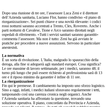
Dopo una riunione di tre ore, l’assessore Luca Zeni e il direttore
dell’Azienda sanitaria, Luciano Flor, hanno condiviso «il piano di
riorganizzazione». Sei punti chiave e una novità rilevante: i codici
rossi notturni saranno accentrati a Trento, Cles, Rovereto. Anche i
parti notturni di Cavalese, Tione e Arco saranno dirottati negli
ospedali di riferimento. «Tutti i servizi sanitari saranno garantiti»
commenta l’assessore. Ma non è tutto: Zeni ha già avviato le
pratiche per procedere a nuove assunzioni. Servono in particolare
anestesisti.
La normativa
È un sorta di rivoluzione. L’Italia, malgrado lo spauracchio della
deroga, alla fine si adeguerà agli standard europei. Cosa significa?
Le ore massime di lavoro settimanale, per i medici, saranno 48; il
turno più lungo che può essere richiesto al professionista sarà di 13
ore e il riposo minimo da garantire è infine di 11 ore.
La riorganizzazione
Fin qui le premesse. Il cambiamento ha imposto uno sforzo logistico.
Sino a oggi, infatti, i medici italiani sforavano regolarmente i tetti,
tamponando così una carenza cronica negli organici. Anche
l’Azienda sanitaria ha affrontato la questione, trovando una
soluzione operativa. Il piano, concordato da Provincia e Azienda,