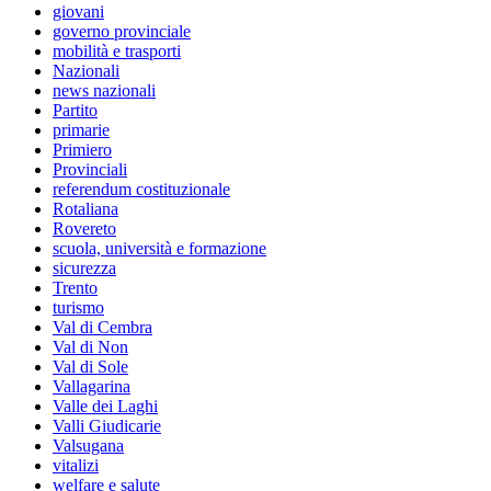
giovani
governo provinciale
mobilità e trasporti
Nazionali
news nazionali
Partito
primarie
Primiero
Provinciali
referendum costituzionale
Rotaliana
Rovereto
scuola, università e formazione
sicurezza
Trento
turismo
Val di Cembra
Val di Non
Val di Sole
Vallagarina
Valle dei Laghi
Valli Giudicarie
Valsugana
vitalizi
welfare e salute