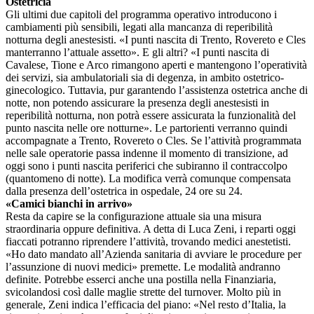
Ostetricia
Gli ultimi due capitoli del programma operativo introducono i
cambiamenti più sensibili, legati alla mancanza di reperibilità
notturna degli anestesisti. «I punti nascita di Trento, Rovereto e Cles
manterranno l’attuale assetto». E gli altri? «I punti nascita di
Cavalese, Tione e Arco rimangono aperti e mantengono l’operatività
dei servizi, sia ambulatoriali sia di degenza, in ambito ostetrico-
ginecologico. Tuttavia, pur garantendo l’assistenza ostetrica anche di
notte, non potendo assicurare la presenza degli anestesisti in
reperibilità notturna, non potrà essere assicurata la funzionalità del
punto nascita nelle ore notturne». Le partorienti verranno quindi
accompagnate a Trento, Rovereto o Cles. Se l’attività programmata
nelle sale operatorie passa indenne il momento di transizione, ad
oggi sono i punti nascita periferici che subiranno il contraccolpo
(quantomeno di notte). La modifica verrà comunque compensata
dalla presenza dell’ostetrica in ospedale, 24 ore su 24.
«Camici bianchi in arrivo»
Resta da capire se la configurazione attuale sia una misura
straordinaria oppure definitiva. A detta di Luca Zeni, i reparti oggi
fiaccati potranno riprendere l’attività, trovando medici anestetisti.
«Ho dato mandato all’Azienda sanitaria di avviare le procedure per
l’assunzione di nuovi medici» premette. Le modalità andranno
definite. Potrebbe esserci anche una postilla nella Finanziaria,
svicolandosi così dalle maglie strette del turnover. Molto più in
generale, Zeni indica l’efficacia del piano: «Nel resto d’Italia, la