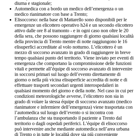
diurna e stagionale;
Automedica con a bordo un medico dell’emergenza o un
medico rianimatore con base a Trento;
Elisoccorso: nella base di Mattarello sono disponibili per le
emergenze un elicottero operativo h24 e un secondo elicottero
attivo dalle ore 8 al tramonto - e in ogni caso non oltre le 20
della sera, che possono raggiungere di giorno qualsiasi località
della provincia di Trento mentre di notte raggiungono le 16
elisuperfici accreditate al volo notturno. L’elicottero è un
mezzo di soccorso avanzato in grado di raggiungere in breve
tempo qualsiasi punto del territorio. Viene inviato per eventi di
emergenza che comportano la compromissione delle funzioni
vitali e permette all’équipe di soccorso avanzato di intervenire
in soccorsi primari sul luogo dell’evento direttamente di
giorno o nella più vicina elisuperficie accredita di notte e di
effettuare trasporti secondari urgenti interospedalieri in
qualsiasi momento del giorno e della notte. Nel caso in cui per
condizioni meteorologiche avverse, l’elicottero non sia in
grado di volare la stessa équipe di soccorso avanzato (medico
rianimatore e infermiere dell’emergenza) viene trasportata con
l’automedica sul luogo dell’evento o si incontra con
l’ambulanza che sta trasportando il paziente a Trento dal
territorio o dagli ospedali periferici. L’équipe di elisoccorso
può intervenire anche mediante automedica nell’area urbana
di Trento o in tutte le località dove sia più conveniente