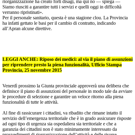
riorganizzazione ha creato forti disagi, ma qui no — spiega —
Siamo riusciti a garantire tutti i servizi e quelli oggi in difficoltà
verranno ripristinati».
Per il personale sanitario, questa è una stagione clou. La Provincia
ha infatti gettato le basi per il cambio di contratto, indicando
all’Apran alcune direttive.
LEGGI ANCHE: Riposo dei medici: al via il piano di assunzioni
per riprendere presto la piena funzionalità, Ufficio Stampa
Provincia, 25 novembre 2015
Venerdì prossimo la Giunta provinciale approverà una delibera che
definisce il piano di assunzioni del personale in modo tale da avviare
le procedure di selezione e garantire un veloce ritorno alla piena
funzionalità di tutte le attività.
Al fine di rassicurare i cittadini, va ribadito che rimane intatto il
servizio dell’emergenza territoriale che è in grado assicurare risposte
ad ogni tipo di urgenza sia ospedaliera sia territoriale e che a
garanzia dei cittadini non è stato minimamente interessato da
provvedimenti di riorganizzazione dell’attività e delle risorse.