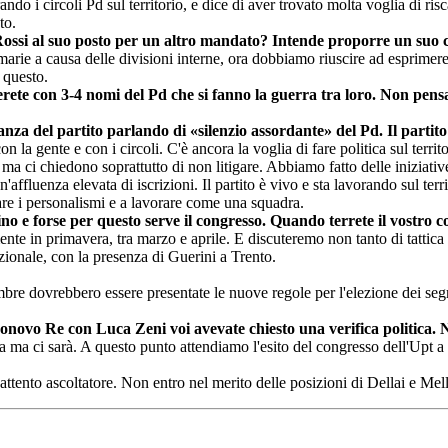
do i circoli Pd sul territorio, e dice di aver trovato molta voglia di risca
to.
 Rossi al suo posto per un altro mandato? Intende proporre un suo
imarie a causa delle divisioni interne, ora dobbiamo riuscire ad esprimer
 questo.
verete con 3-4 nomi del Pd che si fanno la guerra tra loro. Non pens
canza del partito parlando di «silenzio assordante» del Pd. Il partit
e con la gente e con i circoli. C'è ancora la voglia di fare politica sul te
 ma ci chiedono soprattutto di non litigare. Abbiamo fatto delle iniziati
'affluenza elevata di iscrizioni. Il partito è vivo e sta lavorando sul te
are i personalismi e a lavorare come una squadra.
tino e forse per questo serve il congresso. Quando terrete il vostro 
tamente in primavera, tra marzo e aprile. E discuteremo non tanto di tatt
azionale, con la presenza di Guerini a Trento.
cembre dovrebbero essere presentate le nuove regole per l'elezione dei s
onovo Re con Luca Zeni voi avevate chiesto una verifica politica. 
ata ma ci sarà. A questo punto attendiamo l'esito del congresso dell'Upt a
nto ascoltatore. Non entro nel merito delle posizioni di Dellai e Mell