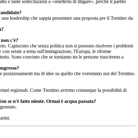
tto e tante sollecitazioni a «smetterla di litigare», perché il partito
 candidato?
e una leadership che sappia presentare una proposta per il Trentino da
a?
o non c'è?
rritorio. Capiscono che senza politica non si possono risolvere i problemi
ve con serate a tema sull'immigrazione, l'Europa, le riforme
rritorio. Sono convinto che se torniamo tra le persone riusciremo a
congresso?
ica e posizionamenti ma di idee su quello che vorremmo noi del Trentino.
egretari regionali. Come Trentino avremo comunque la possibilità di
Non se n'è fatto niente. Ormai è acqua passata?
 gennaio.
arini.