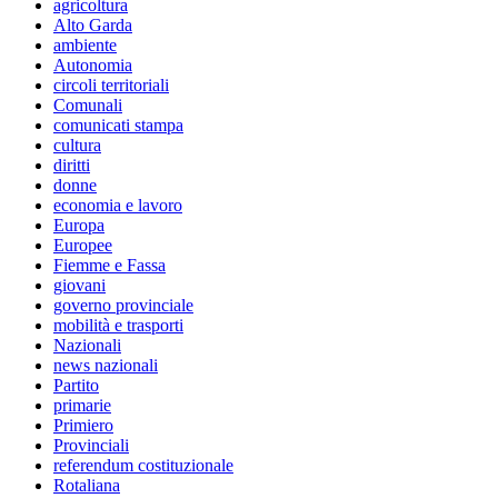
agricoltura
Alto Garda
ambiente
Autonomia
circoli territoriali
Comunali
comunicati stampa
cultura
diritti
donne
economia e lavoro
Europa
Europee
Fiemme e Fassa
giovani
governo provinciale
mobilità e trasporti
Nazionali
news nazionali
Partito
primarie
Primiero
Provinciali
referendum costituzionale
Rotaliana