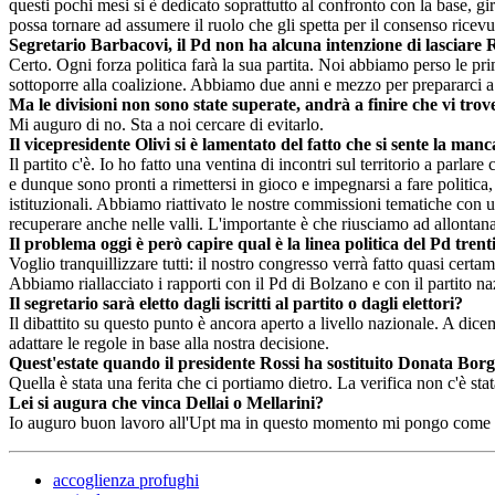
questi pochi mesi si è dedicato soprattutto al confronto con la base, giran
possa tornare ad assumere il ruolo che gli spetta per il consenso ricevu
Segretario Barbacovi, il Pd non ha alcuna intenzione di lasciare
Certo. Ogni forza politica farà la sua partita. Noi abbiamo perso le pr
sottoporre alla coalizione. Abbiamo due anni e mezzo per prepararci a
Ma le divisioni non sono state superate, andrà a finire che vi tro
Mi auguro di no. Sta a noi cercare di evitarlo.
Il vicepresidente Olivi si è lamentato del fatto che si sente la man
Il partito c'è. Io ho fatto una ventina di incontri sul territorio a parlar
e dunque sono pronti a rimettersi in gioco e impegnarsi a fare politica,
istituzionali. Abbiamo riattivato le nostre commissioni tematiche con un
recuperare anche nelle valli. L'importante è che riusciamo ad allontan
Il problema oggi è però capire qual è la linea politica del Pd tren
Voglio tranquillizzare tutti: il nostro congresso verrà fatto quasi cer
Abbiamo riallacciato i rapporti con il Pd di Bolzano e con il partito n
Il segretario sarà eletto dagli iscritti al partito o dagli elettori?
Il dibattito su questo punto è ancora aperto a livello nazionale. A di
adattare le regole in base alla nostra decisione.
Quest'estate quando il presidente Rossi ha sostituito Donata Borg
Quella è stata una ferita che ci portiamo dietro. La verifica non c'è st
Lei si augura che vinca Dellai o Mellarini?
Io auguro buon lavoro all'Upt ma in questo momento mi pongo come atte
accoglienza profughi