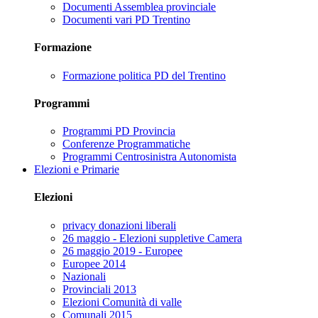
Documenti Assemblea provinciale
Documenti vari PD Trentino
Formazione
Formazione politica PD del Trentino
Programmi
Programmi PD Provincia
Conferenze Programmatiche
Programmi Centrosinistra Autonomista
Elezioni e Primarie
Elezioni
privacy donazioni liberali
26 maggio - Elezioni suppletive Camera
26 maggio 2019 - Europee
Europee 2014
Nazionali
Provinciali 2013
Elezioni Comunità di valle
Comunali 2015