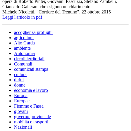
opera di Roberto Pinter, Giovanni Pascuzzi, Stefano Zambelli,
Giancarlo Gallerani che esigono un chiarimento.
Michele Nicoletti, "Corriere del Trentino", 22 ottobre 2015
Leggi l'articolo in pdf
accoglienza profughi
agricoltura
Alto Garda
ambiente
Autonomia
circoli territoriali
Comunali
comunicati stampa
cultura
diritti
donne
economia e lavoro
Europa
Europee
Fiemme e Fassa
giovani
governo provinciale
mobilità e trasporti
Nazionali