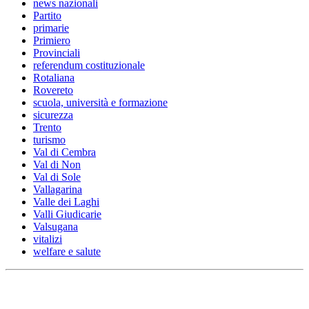
news nazionali
Partito
primarie
Primiero
Provinciali
referendum costituzionale
Rotaliana
Rovereto
scuola, università e formazione
sicurezza
Trento
turismo
Val di Cembra
Val di Non
Val di Sole
Vallagarina
Valle dei Laghi
Valli Giudicarie
Valsugana
vitalizi
welfare e salute