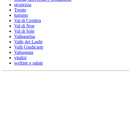
sicurezza
Trento
turismo
Val di Cembra
Val di Non
Val di Sole
Vallagarina
Valle dei Laghi
Valli Giudicarie
Valsugana
vitalizi
welfare e salute