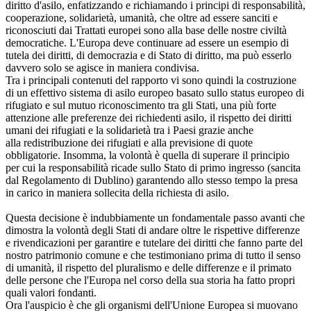
diritto d'asilo, enfatizzando e richiamando i principi di responsabilità,
cooperazione, solidarietà, umanità, che oltre ad essere sanciti e
riconosciuti dai Trattati europei sono alla base delle nostre civiltà
democratiche. L'Europa deve continuare ad essere un esempio di
tutela dei diritti, di democrazia e di Stato di diritto, ma può esserlo
davvero solo se agisce in maniera condivisa.
Tra i principali contenuti del rapporto vi sono quindi la costruzione
di un effettivo sistema di asilo europeo basato sullo status europeo di
rifugiato e sul mutuo riconoscimento tra gli Stati, una più forte
attenzione alle preferenze dei richiedenti asilo, il rispetto dei diritti
umani dei rifugiati e la solidarietà tra i Paesi grazie anche
alla redistribuzione dei rifugiati e alla previsione di quote
obbligatorie. Insomma, la volontà è quella di superare il principio
per cui la responsabilità ricade sullo Stato di primo ingresso (sancita
dal Regolamento di Dublino) garantendo allo stesso tempo la presa
in carico in maniera sollecita della richiesta di asilo.
Questa decisione è indubbiamente un fondamentale passo avanti che
dimostra la volontà degli Stati di andare oltre le rispettive differenze
e rivendicazioni per garantire e tutelare dei diritti che fanno parte del
nostro patrimonio comune e che testimoniano prima di tutto il senso
di umanità, il rispetto del pluralismo e delle differenze e il primato
delle persone che l'Europa nel corso della sua storia ha fatto propri
quali valori fondanti.
Ora l'auspicio è che gli organismi dell'Unione Europea si muovano