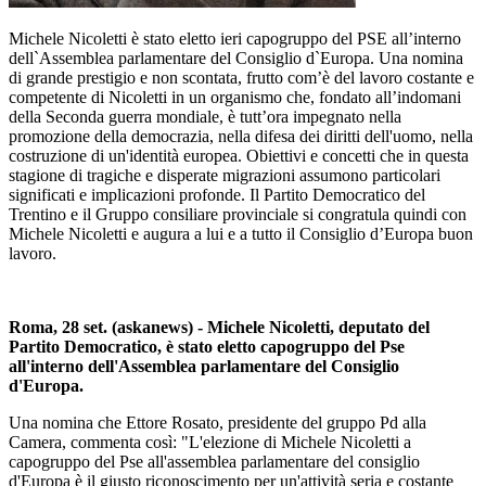
Michele Nicoletti è stato eletto ieri capogruppo del PSE all’interno
dell`Assemblea parlamentare del Consiglio d`Europa. Una nomina
di grande prestigio e non scontata, frutto com’è del lavoro costante e
competente di Nicoletti in un organismo che, fondato all’indomani
della Seconda guerra mondiale, è tutt’ora impegnato nella
promozione della democrazia, nella difesa dei diritti dell'uomo, nella
costruzione di un'identità europea. Obiettivi e concetti che in questa
stagione di tragiche e disperate migrazioni assumono particolari
significati e implicazioni profonde. Il Partito Democratico del
Trentino e il Gruppo consiliare provinciale si congratula quindi con
Michele Nicoletti e augura a lui e a tutto il Consiglio d’Europa buon
lavoro.
Roma, 28 set. (askanews) - Michele Nicoletti, deputato del
Partito Democratico, è stato eletto capogruppo del Pse
all'interno dell'Assemblea parlamentare del Consiglio
d'Europa.
Una nomina che Ettore Rosato, presidente del gruppo Pd alla
Camera, commenta così: "L'elezione di Michele Nicoletti a
capogruppo del Pse all'assemblea parlamentare del consiglio
d'Europa è il giusto riconoscimento per un'attività seria e costante