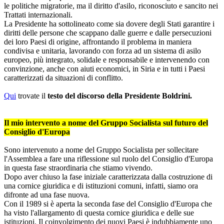
le politiche migratorie, ma il diritto d'asilo, riconosciuto e sancito nei
Trattati internazionali.
La Presidente ha sottolineato come sia dovere degli Stati garantire i
diritti delle persone che scappano dalle guerre e dalle persecuzioni
dei loro Paesi di origine, affrontando il problema in maniera
condivisa e unitaria, lavorando con forza ad un sistema di asilo
europeo, più integrato, solidale e responsabile e intervenendo con
convinzione, anche con aiuti economici, in Siria e in tutti i Paesi
caratterizzati da situazioni di conflitto.
Qui
trovate il
testo del discorso della Presidente Boldrini.
Il mio intervento a nome del Gruppo Socialista sul futuro del
Consiglio d'Europa
Sono intervenuto a nome del Gruppo Socialista per sollecitare
l'Assemblea a fare una riflessione sul ruolo del Consiglio d'Europa
in questa fase straordinaria che stiamo vivendo.
Dopo aver chiuso la fase iniziale caratterizzata dalla costruzione di
una cornice giuridica e di istituzioni comuni, infatti, siamo ora
difronte ad una fase nuova.
Con il 1989 si è aperta la seconda fase del Consiglio d'Europa che
ha visto l'allargamento di questa cornice giuridica e delle sue
istituzioni. Il coinvolgimento dei nuovi Paesi è indubbiamente uno