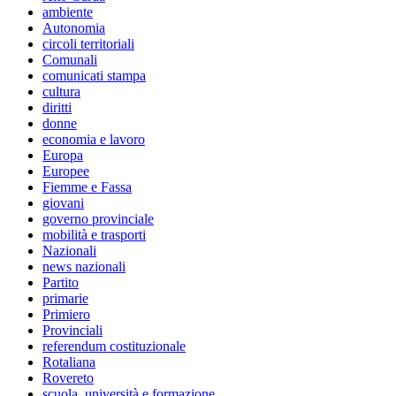
ambiente
Autonomia
circoli territoriali
Comunali
comunicati stampa
cultura
diritti
donne
economia e lavoro
Europa
Europee
Fiemme e Fassa
giovani
governo provinciale
mobilità e trasporti
Nazionali
news nazionali
Partito
primarie
Primiero
Provinciali
referendum costituzionale
Rotaliana
Rovereto
scuola, università e formazione