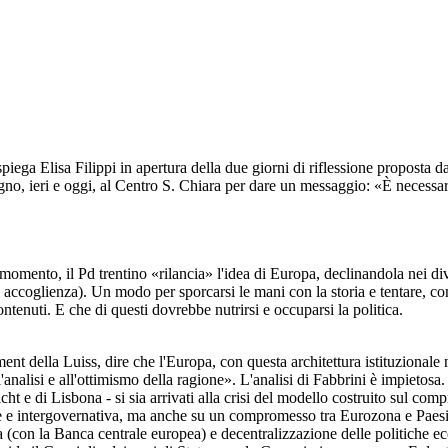
iega Elisa Filippi in apertura della due giorni di riflessione proposta d
o, ieri e oggi, al Centro S. Chiara per dare un messaggio: «È necessario
 momento, il Pd trentino «rilancia» l'idea di Europa, declinandola nei div
accoglienza). Un modo per sporcarsi le mani con la storia e tentare, com
ontenuti. E che di questi dovrebbe nutrirsi e occuparsi la politica.
ent della Luiss, dire che l'Europa, con questa architettura istituzional
ll'analisi e all'ottimismo della ragione». L'analisi di Fabbrini è impieto
tricht e di Lisbona - si sia arrivati alla crisi del modello costruito sul c
 e intergovernativa, ma anche su un compromesso tra Eurozona e Paesi (su
con la Banca centrale europea) e decentralizzazione delle politiche econo