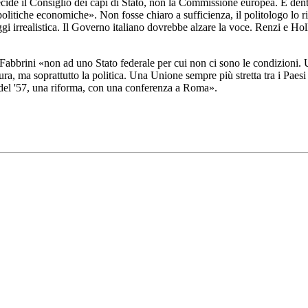
ecide il Consiglio dei capi di Stato, non la Commissione europea. E dent
itiche economiche». Non fosse chiaro a sufficienza, il politologo lo ri
gi irrealistica. Il Governo italiano dovrebbe alzare la voce. Renzi e Ho
abbrini «non ad uno Stato federale per cui non ci sono le condizioni. U
tura, ma soprattutto la politica. Una Unione sempre più stretta tra i Paes
i del '57, una riforma, con una conferenza a Roma».