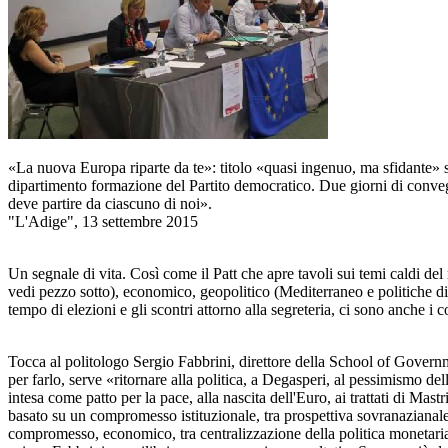
«La nuova Europa riparte da te»: titolo «quasi ingenuo, ma sfidante» sp
dipartimento formazione del Partito democratico. Due giorni di convegn
deve partire da ciascuno di noi».
"L'Adige", 13 settembre 2015
Un segnale di vita. Così come il Patt che apre tavoli sui temi caldi del
vedi pezzo sotto), economico, geopolitico (Mediterraneo e politiche di 
tempo di elezioni e gli scontri attorno alla segreteria, ci sono anche i c
Tocca al politologo Sergio Fabbrini, direttore della School of Governm
per farlo, serve «ritornare alla politica, a Degasperi, al pessimismo de
intesa come patto per la pace, alla nascita dell'Euro, ai trattati di Mas
basato su un compromesso istituzionale, tra prospettiva sovranazianale
compromesso, economico, tra centralizzazione della politica monetaria (