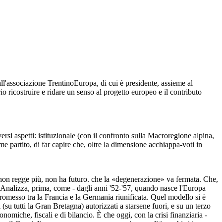
all'associazione TrentinoEuropa, di cui è presidente, assieme al
 ricostruire e ridare un senso al progetto europeo e il contributo
ersi aspetti: istituzionale (con il confronto sulla Macroregione alpina,
e partito, di far capire che, oltre la dimensione acchiappa-voti in
e non regge più, non ha futuro. che la «degenerazione» va fermata. Che,
sa. Analizza, prima, come - dagli anni '52-'57, quando nasce l'Europa
ompromesso tra la Francia e la Germania riunificata. Quel modello si è
 tutti la Gran Bretagna) autorizzati a starsene fuori, e su un terzo
miche, fiscali e di bilancio. È che oggi, con la crisi finanziaria -