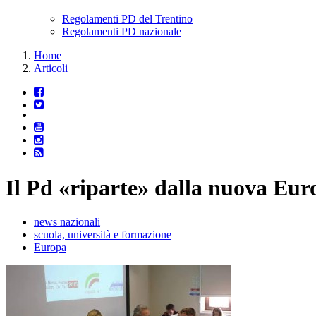
Regolamenti PD del Trentino
Regolamenti PD nazionale
Home
Articoli
Il Pd «riparte» dalla nuova Eur
news nazionali
scuola, università e formazione
Europa