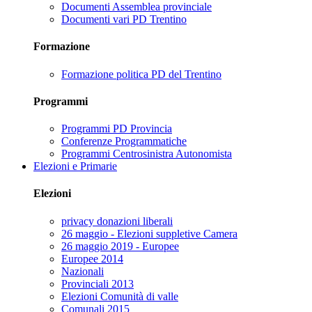
Documenti Assemblea provinciale
Documenti vari PD Trentino
Formazione
Formazione politica PD del Trentino
Programmi
Programmi PD Provincia
Conferenze Programmatiche
Programmi Centrosinistra Autonomista
Elezioni e Primarie
Elezioni
privacy donazioni liberali
26 maggio - Elezioni suppletive Camera
26 maggio 2019 - Europee
Europee 2014
Nazionali
Provinciali 2013
Elezioni Comunità di valle
Comunali 2015