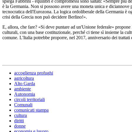
spiega Fabbrini - equilibri e compromessi sono saltati: «Sempre più d
è la Germania. Non si possono avere una moneta unica e diciannove pol
tecnocratica dell'Eurozona. La logica ordoliberale della Germania è og
crisi della Grecia non può decidere Berlino!».
E, allora, che fare? «Si deve puntare ad un'Unione federale» propone F
culturali, con una base costituzionale, perché ci tiene sì insieme la cul
comune. L'Italia potrebbe proporre, nel 2017, anniversario dei trattat
accoglienza profughi
agricoltura
Alto Garda
ambiente
Autonomia
circoli territoriali
Comunali
comunicati stampa
cultura
diritti
donne
economia e lavoro