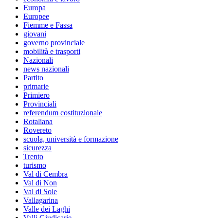
Europa
Europee
Fiemme e Fassa
giovani
governo provinciale
mobilità e trasporti
Nazionali
news nazionali
Partito
primarie
Primiero
Provinciali
referendum costituzionale
Rotaliana
Rovereto
scuola, università e formazione
sicurezza
Trento
turismo
Val di Cembra
Val di Non
Val di Sole
Vallagarina
Valle dei Laghi
Valli Giudicarie