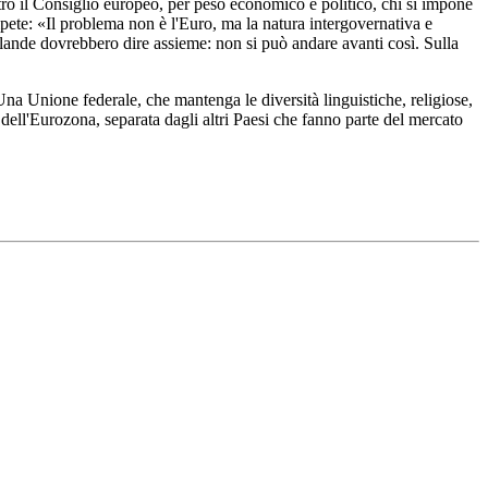
ro il Consiglio europeo, per peso economico e politico, chi si impone
pete: «Il problema non è l'Euro, ma la natura intergovernativa e
llande dovrebbero dire assieme: non si può andare avanti così. Sulla
na Unione federale, che mantenga le diversità linguistiche, religiose,
i dell'Eurozona, separata dagli altri Paesi che fanno parte del mercato