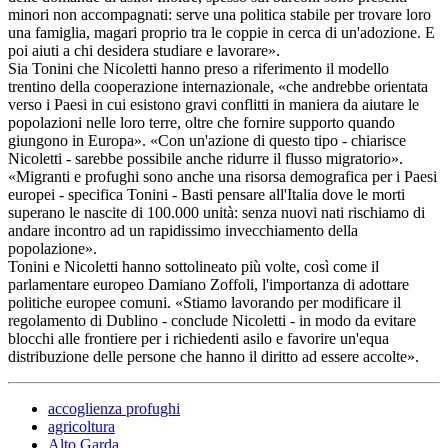
minori non accompagnati: serve una politica stabile per trovare loro
una famiglia, magari proprio tra le coppie in cerca di un'adozione. E
poi aiuti a chi desidera studiare e lavorare».
Sia Tonini che Nicoletti hanno preso a riferimento il modello
trentino della cooperazione internazionale, «che andrebbe orientata
verso i Paesi in cui esistono gravi conflitti in maniera da aiutare le
popolazioni nelle loro terre, oltre che fornire supporto quando
giungono in Europa». «Con un'azione di questo tipo - chiarisce
Nicoletti - sarebbe possibile anche ridurre il flusso migratorio».
«Migranti e profughi sono anche una risorsa demografica per i Paesi
europei - specifica Tonini - Basti pensare all'Italia dove le morti
superano le nascite di 100.000 unità: senza nuovi nati rischiamo di
andare incontro ad un rapidissimo invecchiamento della
popolazione».
Tonini e Nicoletti hanno sottolineato più volte, così come il
parlamentare europeo Damiano Zoffoli, l'importanza di adottare
politiche europee comuni. «Stiamo lavorando per modificare il
regolamento di Dublino - conclude Nicoletti - in modo da evitare
blocchi alle frontiere per i richiedenti asilo e favorire un'equa
distribuzione delle persone che hanno il diritto ad essere accolte».
accoglienza profughi
agricoltura
Alto Garda