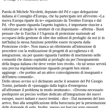
Parola di Michele Nicoletti, deputato del Pd e capo delegazione
italiana al Consiglio d'Europa, che ha partecipato ieri all'evento «La
nuova Europa riparte da te» organizzato da Trentino Europa e dal
Pd. «Per quanto riguarda l'aspetto logistico, è importante riuscire a
valorizzare al meglio le strutture di cui disponiamo - afferma - Basti
pensare che in Turchia è l'Agenzia di protezione nazionale ad
occuparsi della gestione di oltre due milioni di profughi: da noi (e in
tutt'Italia) la stessa funzione potrebbe essere ricoperta dalla
Protezione civile». Non manca un riferimento all'intenzione di
procedere con la realizzazione di progetti di accoglienza e di
integrazione, sia per quanto riguarda l'ambito di inserimento nelle
comunità che danno ospitalità ai profughi sia per l'insegnamento
della lingua italiana che deve venire loro rivolto. «In tal senso servirà
una precisa regolamentazione riguardo progetti ben mirati -
aggiunge - che portino ad un attivo coinvolgimento di insegnanti e
dell'intera comunità».
Dello stesso avviso si è dichiarato anche il senatore del Pd Giorgio
Tonini, parlando di «passaggio dalla logica d'emergenza
all'affrontare il problema in modo strutturato». «Diventa necessario
predisporre un preciso welfare dedicato all'integrazione dei nuovi
europei, nuovi italiani e nuovi trentini - dice - Dal momento del loro
arrivo, fino alla semplificazione della burocrazia per la presentazione
delle domande di asilo. Inoltre, spesso sui barconi sono presenti