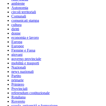
ambiente
Autonomia
circoli territoriali
Comunali
comunicati stampa
cultura
diritti
donne
economia e lavoro
Europa
Europee
Fiemme e Fassa
giovani
governo provinciale
mobilità e trasporti
Nazionali
news nazionali
Partito
primarie
Primiero
Provinciali
referendum costituzionale
Rotaliana
Rovereto
scuola, università e formazione