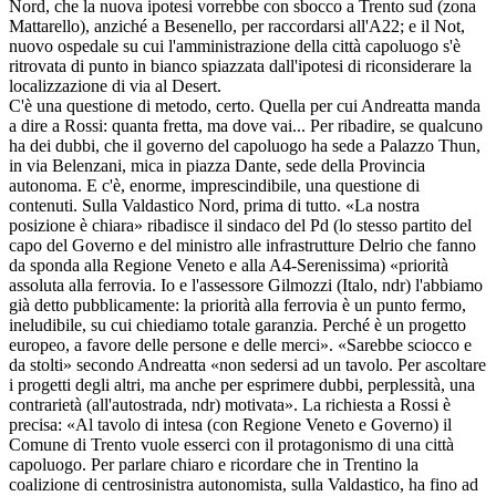
Nord, che la nuova ipotesi vorrebbe con sbocco a Trento sud (zona
Mattarello), anziché a Besenello, per raccordarsi all'A22; e il Not,
nuovo ospedale su cui l'amministrazione della città capoluogo s'è
ritrovata di punto in bianco spiazzata dall'ipotesi di riconsiderare la
localizzazione di via al Desert.
C'è una questione di metodo, certo. Quella per cui Andreatta manda
a dire a Rossi: quanta fretta, ma dove vai... Per ribadire, se qualcuno
ha dei dubbi, che il governo del capoluogo ha sede a Palazzo Thun,
in via Belenzani, mica in piazza Dante, sede della Provincia
autonoma. E c'è, enorme, imprescindibile, una questione di
contenuti. Sulla Valdastico Nord, prima di tutto. «La nostra
posizione è chiara» ribadisce il sindaco del Pd (lo stesso partito del
capo del Governo e del ministro alle infrastrutture Delrio che fanno
da sponda alla Regione Veneto e alla A4-Serenissima) «priorità
assoluta alla ferrovia. Io e l'assessore Gilmozzi (Italo, ndr) l'abbiamo
già detto pubblicamente: la priorità alla ferrovia è un punto fermo,
ineludibile, su cui chiediamo totale garanzia. Perché è un progetto
europeo, a favore delle persone e delle merci». «Sarebbe sciocco e
da stolti» secondo Andreatta «non sedersi ad un tavolo. Per ascoltare
i progetti degli altri, ma anche per esprimere dubbi, perplessità, una
contrarietà (all'autostrada, ndr) motivata». La richiesta a Rossi è
precisa: «Al tavolo di intesa (con Regione Veneto e Governo) il
Comune di Trento vuole esserci con il protagonismo di una città
capoluogo. Per parlare chiaro e ricordare che in Trentino la
coalizione di centrosinistra autonomista, sulla Valdastico, ha fino ad