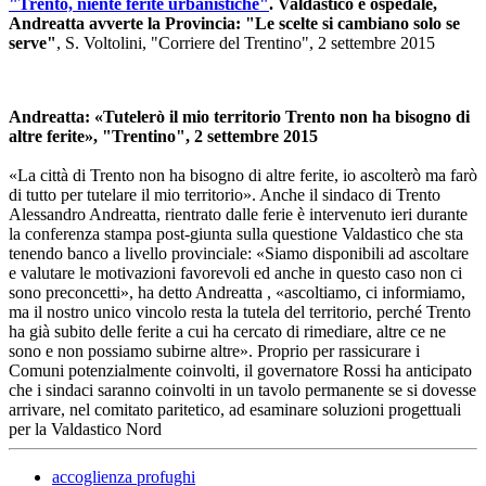
"Trento, niente ferite urbanistiche"
. Valdastico e ospedale,
Andreatta avverte la Provincia: "Le scelte si cambiano solo se
serve"
, S. Voltolini, "Corriere del Trentino", 2 settembre 2015
Andreatta: «Tutelerò il mio territorio Trento non ha bisogno di
altre ferite», "Trentino", 2 settembre 2015
«La città di Trento non ha bisogno di altre ferite, io ascolterò ma farò
di tutto per tutelare il mio territorio». Anche il sindaco di Trento
Alessandro Andreatta, rientrato dalle ferie è intervenuto ieri durante
la conferenza stampa post-giunta sulla questione Valdastico che sta
tenendo banco a livello provinciale: «Siamo disponibili ad ascoltare
e valutare le motivazioni favorevoli ed anche in questo caso non ci
sono preconcetti», ha detto Andreatta , «ascoltiamo, ci informiamo,
ma il nostro unico vincolo resta la tutela del territorio, perché Trento
ha già subito delle ferite a cui ha cercato di rimediare, altre ce ne
sono e non possiamo subirne altre». Proprio per rassicurare i
Comuni potenzialmente coinvolti, il governatore Rossi ha anticipato
che i sindaci saranno coinvolti in un tavolo permanente se si dovesse
arrivare, nel comitato paritetico, ad esaminare soluzioni progettuali
per la Valdastico Nord
accoglienza profughi