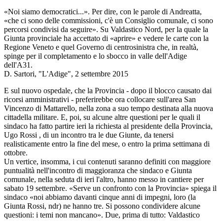
«Noi siamo democratici...». Per dire, con le parole di Andreatta,
«che ci sono delle commissioni, c'è un Consiglio comunale, ci sono
percorsi condivisi da seguire». Su Valdastico Nord, per la quale la
Giunta provinciale ha accettato di «aprire» e vedere le carte con la
Regione Veneto e quel Governo di centrosinistra che, in realtà,
spinge per il completamento e lo sbocco in valle dell'Adige
dell'A31.
D. Sartori, "L'Adige", 2 settembre 2015
E sul nuovo ospedale, che la Provincia - dopo il blocco causato dai
ricorsi amministrativi - preferirebbe ora collocare sull'area San
Vincenzo di Mattarello, nella zona a suo tempo destinata alla nuova
cittadella militare. E, poi, su alcune altre questioni per le quali il
sindaco ha fatto partire ieri la richiesta al presidente della Provincia,
Ugo Rossi , di un incontro tra le due Giunte, da tenersi
realisticamente entro la fine del mese, o entro la prima settimana di
ottobre.
Un vertice, insomma, i cui contenuti saranno definiti con maggiore
puntualità nell'incontro di maggioranza che sindaco e Giunta
comunale, nella seduta di ieri l'altro, hanno messo in cantiere per
sabato 19 settembre. «Serve un confronto con la Provincia» spiega il
sindaco «noi abbiamo davanti cinque anni di impegni, loro (la
Giunta Rossi, ndr) ne hanno tre. Si possono condividere alcune
questioni: i temi non mancano». Due, prima di tutto: Valdastico