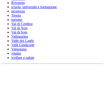
Rovereto
scuola, università e formazione
sicurezza
Trento
turismo
Val di Cembra
Val di Non
Val di Sole
Vallagarina
Valle dei Laghi
Valli Giudicarie
Valsugana
vitalizi
welfare e salute