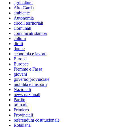
agricoltura
Alto Garda
ambiente
Autonomia
circoli territoriali
Comunali
comunicati stampa
cultura
diritti
donne
economia e lavoro
Europa
Europee
Fiemme e Fassa
giovani
governo provinciale
mobilità e trasporti
Nazionali
news nazionali
Partito
primarie
Primiero
Provinciali
referendum costituzionale
Rotaliana