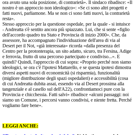
ora avuto una sola posizione, di contrarietà». Il sindaco ribadisce: «Il
nostro è un approccio non ideologico»: «Se ci sono altri progetti e
fatti nuovi, parliamone. Ma se non ci sono fatti nuovi, la contrarietà
resta».
Stesso approccio per la questione ospedale, per la quale - si intuisce
- Andreatta s'è sentito ancora più spiazzato. Lui, che si sente «figlio
dell'accordo quadro tra Stato e Provincia di inizio 2000». Che, da
assessore, ha accompagnato l'individuazione dell'area di via al
Desert per il Not, «già interessata» ricorda «dalla presenza del
Centro per la protonterapia, un sito adatto, sicuro, tra Fersina, Adige
e ferrovia, frutto di una percorso partecipato e condiviso...». E
quindi? Quindi, l'approccio di cui sopra: «Proprio perché non siamo
ideologici, se ora c'è l'ipotesi Mattarello, e se questa ipotesi dimostra
diversi aspetti nuovi di economicità (si risparmia), funzionalità
(migliore distribuzione degli spazi ospedalieri) e accessibilità (cosa
di cui Andreatta dubita assai, essendo via al Desert prossima alla
tangenziale e al casello sul dell'A22), confrontiamoci pure con la
Provincia e chicchessia. Fatti salvi» ribadisce «alcuni passaggi: noi
siamo un Comune, i percorsi vanno condivisi, e niente fretta. Perché
vogliamo fare bene».
LEGGI ANCHE: