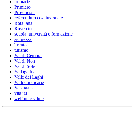
primarie
Primiero
Provinciali
referendum costituzionale
Rotaliana
Rovereto
scuola, università e formazione
sicurezza
Trento
turismo
Val di Cembra
Val di Non
Val di Sole
Vallagarina
Valle dei Laghi
Valli Giudicarie
Valsugana
vitalizi
welfare e salute