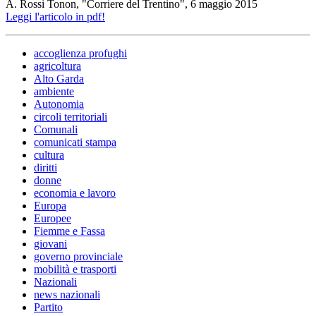
A. Rossi Tonon, "Corriere del Trentino", 6 maggio 2015
Leggi l'articolo in pdf!
accoglienza profughi
agricoltura
Alto Garda
ambiente
Autonomia
circoli territoriali
Comunali
comunicati stampa
cultura
diritti
donne
economia e lavoro
Europa
Europee
Fiemme e Fassa
giovani
governo provinciale
mobilità e trasporti
Nazionali
news nazionali
Partito