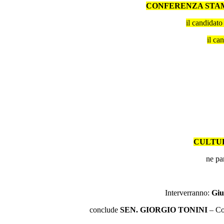
CONFERENZA STA
il candidato
il ca
CULTURA
ne pa
Interverranno:
Giu
conclude
SEN. GIORGIO TONINI
– Co