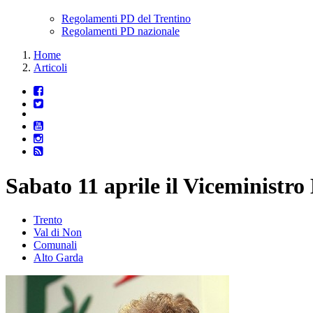
Regolamenti PD del Trentino
Regolamenti PD nazionale
Home
Articoli
Sabato 11 aprile il Vicemi
Trento
Val di Non
Comunali
Alto Garda