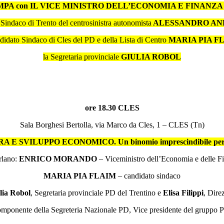
MPA
con IL VICE MINISTRO DELL’ECONOMIA E FINAN
 Sindaco di Trento del centrosinistra autonomista
ALESSANDRO AN
ndidato Sindaco di Cles del PD e della Lista di Centro
MARIA PIA F
la Segretaria provinciale
GIULIA ROBOL
ore 18.30 CLES
Sala Borghesi Bertolla, via Marco da Cles, 1 – CLES (Tn)
 E SVILUPPO ECONOMICO. Un binomio imprescindibile per i
rlano:
ENRICO MORANDO
– Viceministro dell’Economia e delle F
MARIA PIA FLAIM
– candidato sindaco
lia Robol
, Segretaria provinciale PD del Trentino e
Elisa Filippi
, Dire
mponente della Segreteria Nazionale PD, Vice presidente del gruppo 