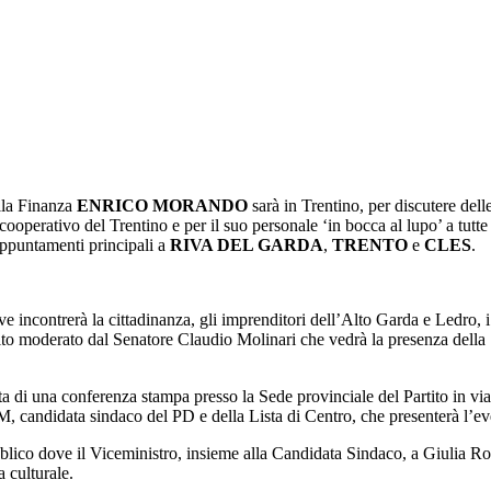
lla Finanza
ENRICO MORANDO
sarà in Trentino, per discutere dell
cooperativo del Trentino e per il suo personale ‘in bocca al lupo’ a tutte
appuntamenti principali a
RIVA DEL GARDA
,
TRENTO
e
CLES
.
e incontrerà la cittadinanza, gli imprenditori dell’Alto Garda e Ledro, i
erato dal Senatore Claudio Molinari che vedrà la presenza della Segr
 di una conferenza stampa presso la Sede provinciale del Partito in via
a sindaco del PD e della Lista di Centro, che presenterà l’event
ico dove il Viceministro, insieme alla Candidata Sindaco, a Giulia Robo
 culturale.