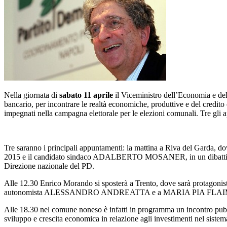
Nella giornata di
sabato 11 aprile
il Viceministro dell’Economia e de
bancario, per incontrare le realtà economiche, produttive e del credito 
impegnati nella campagna elettorale per le elezioni comunali. Tre gli 
Tre saranno i principali appuntamenti: la mattina a Riva del Garda, dov
2015 e il candidato sindaco ADALBERTO MOSANER, in un dibattito mod
Direzione nazionale del PD.
Alle 12.30 Enrico Morando si sposterà a Trento, dove sarà protagonista
autonomista ALESSANDRO ANDREATTA e a MARIA PIA FLAIM, candidat
Alle 18.30 nel comune noneso è infatti in programma un incontro pubbl
sviluppo e crescita economica in relazione agli investimenti nel sistema