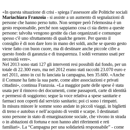
«In questa situazione di crisi - spiega l’assessore alle Politiche sociali
Mariachiara Franzoia
- si assiste a un aumento di segnalazioni di
persone che hanno perso tutto. Non sempre però l'elemosina è un
gesto responsabile, perché non sappiamo cosa ci sia dietro a queste
persone: talvolta vengono gestite da clan organizzati e comunque
spesso c'è uno sfruttamento di qualche genere. Per questo il
consiglio è di non dare loro in mano dei soldi, anche se questo gesto
viene fatto con buon cuore, ma di destinare anche piccole cifre a
questo fondo di garanzia e di trasparenza. I soldi verranno usati per
necessità vere».
Nel 2013 sono stati 127 gli interventi resi possibili dal fondo, per un
totale di 22.300 euro, ma nel 2012 erano stati raccolti 23.070 euro e
nel 2011, anno in cui fu lanciata la campagna, ben 35.600. «Anche
il Comune ha fatto la sua parte, come altre associazioni e privati
cittadini», continua Franzoia. «La maggior parte delle spese è stata
usata per il rinnovo dei documenti, come passaporti, carte di identità
e permessi di soggiorno; segue la voce relativa a spese sanitarie e
farmaci non coperti dal servizio sanitario; poi ci sono i rimpatri.
In misura minore le somme sono andate in piccoli viaggi, in biglietti
di treno e autobus e nell’acquisto di vestiti e scarpe. I destinatari
sono persone in stato di emarginazione sociale, che vivono in strada
o in abitazioni di fortuna e non hanno altri riferimenti e reti
familiari». La “Campagna per una solidarietà responsabile” - come