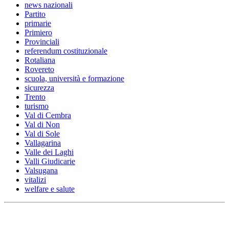
news nazionali
Partito
primarie
Primiero
Provinciali
referendum costituzionale
Rotaliana
Rovereto
scuola, università e formazione
sicurezza
Trento
turismo
Val di Cembra
Val di Non
Val di Sole
Vallagarina
Valle dei Laghi
Valli Giudicarie
Valsugana
vitalizi
welfare e salute