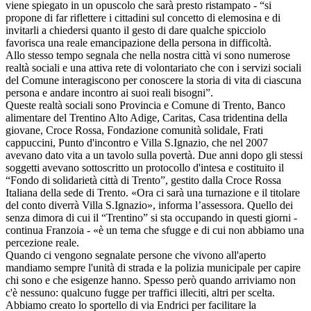
viene spiegato in un opuscolo che sarà presto ristampato - “si
propone di far riflettere i cittadini sul concetto di elemosina e di
invitarli a chiedersi quanto il gesto di dare qualche spicciolo
favorisca una reale emancipazione della persona in difficoltà.
Allo stesso tempo segnala che nella nostra città vi sono numerose
realtà sociali e una attiva rete di volontariato che con i servizi sociali
del Comune interagiscono per conoscere la storia di vita di ciascuna
persona e andare incontro ai suoi reali bisogni”.
Queste realtà sociali sono Provincia e Comune di Trento, Banco
alimentare del Trentino Alto Adige, Caritas, Casa tridentina della
giovane, Croce Rossa, Fondazione comunità solidale, Frati
cappuccini, Punto d'incontro e Villa S.Ignazio, che nel 2007
avevano dato vita a un tavolo sulla povertà. Due anni dopo gli stessi
soggetti avevano sottoscritto un protocollo d'intesa e costituito il
“Fondo di solidarietà città di Trento”, gestito dalla Croce Rossa
Italiana della sede di Trento. «Ora ci sarà una turnazione e il titolare
del conto diverrà Villa S.Ignazio», informa l’assessora. Quello dei
senza dimora di cui il “Trentino” si sta occupando in questi giorni -
continua Franzoia - «è un tema che sfugge e di cui non abbiamo una
percezione reale.
Quando ci vengono segnalate persone che vivono all'aperto
mandiamo sempre l'unità di strada e la polizia municipale per capire
chi sono e che esigenze hanno. Spesso però quando arriviamo non
c'è nessuno: qualcuno fugge per traffici illeciti, altri per scelta.
Abbiamo creato lo sportello di via Endrici per facilitare la