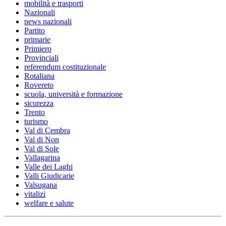
mobilità e trasporti
Nazionali
news nazionali
Partito
primarie
Primiero
Provinciali
referendum costituzionale
Rotaliana
Rovereto
scuola, università e formazione
sicurezza
Trento
turismo
Val di Cembra
Val di Non
Val di Sole
Vallagarina
Valle dei Laghi
Valli Giudicarie
Valsugana
vitalizi
welfare e salute