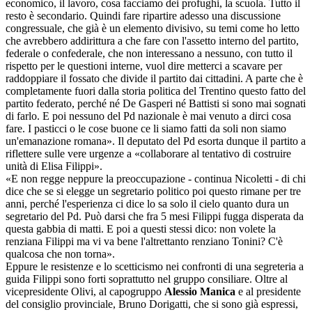
economico, il lavoro, cosa facciamo dei profughi, la scuola. Tutto il
resto è secondario. Quindi fare ripartire adesso una discussione
congressuale, che già è un elemento divisivo, su temi come ho letto
che avrebbero addirittura a che fare con l'assetto interno del partito,
federale o confederale, che non interessano a nessuno, con tutto il
rispetto per le questioni interne, vuol dire metterci a scavare per
raddoppiare il fossato che divide il partito dai cittadini. A parte che è
completamente fuori dalla storia politica del Trentino questo fatto del
partito federato, perché né De Gasperi né Battisti si sono mai sognati
di farlo. E poi nessuno del Pd nazionale è mai venuto a dirci cosa
fare. I pasticci o le cose buone ce li siamo fatti da soli non siamo
un'emanazione romana». Il deputato del Pd esorta dunque il partito a
riflettere sulle vere urgenze a «collaborare al tentativo di costruire
unità di Elisa Filippi».
«E non regge neppure la preoccupazione - continua Nicoletti - di chi
dice che se si elegge un segretario politico poi questo rimane per tre
anni, perché l'esperienza ci dice lo sa solo il cielo quanto dura un
segretario del Pd. Può darsi che fra 5 mesi Filippi fugga disperata da
questa gabbia di matti. E poi a questi stessi dico: non volete la
renziana Filippi ma vi va bene l'altrettanto renziano Tonini? C'è
qualcosa che non torna».
Eppure le resistenze e lo scetticismo nei confronti di una segreteria a
guida Filippi sono forti soprattutto nel gruppo consiliare. Oltre al
vicepresidente Olivi, al capogruppo
Alessio Manica
e al presidente
del consiglio provinciale, Bruno Dorigatti, che si sono già espressi,