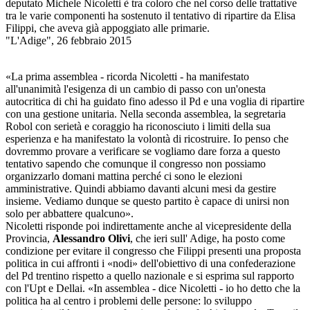
deputato Michele Nicoletti è tra coloro che nel corso delle trattative
tra le varie componenti ha sostenuto il tentativo di ripartire da Elisa
Filippi, che aveva già appoggiato alle primarie.
"L'Adige", 26 febbraio 2015
«La prima assemblea - ricorda Nicoletti - ha manifestato
all'unanimità l'esigenza di un cambio di passo con un'onesta
autocritica di chi ha guidato fino adesso il Pd e una voglia di ripartire
con una gestione unitaria. Nella seconda assemblea, la segretaria
Robol con serietà e coraggio ha riconosciuto i limiti della sua
esperienza e ha manifestato la volontà di ricostruire. Io penso che
dovremmo provare a verificare se vogliamo dare forza a questo
tentativo sapendo che comunque il congresso non possiamo
organizzarlo domani mattina perché ci sono le elezioni
amministrative. Quindi abbiamo davanti alcuni mesi da gestire
insieme. Vediamo dunque se questo partito è capace di unirsi non
solo per abbattere qualcuno».
Nicoletti risponde poi indirettamente anche al vicepresidente della
Provincia,
Alessandro Olivi
, che ieri sull' Adige, ha posto come
condizione per evitare il congresso che Filippi presenti una proposta
politica in cui affronti i «nodi» dell'obiettivo di una confederazione
del Pd trentino rispetto a quello nazionale e si esprima sul rapporto
con l'Upt e Dellai. «In assemblea - dice Nicoletti - io ho detto che la
politica ha al centro i problemi delle persone: lo sviluppo