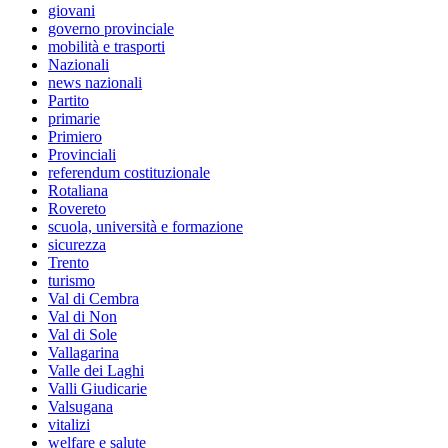
giovani
governo provinciale
mobilità e trasporti
Nazionali
news nazionali
Partito
primarie
Primiero
Provinciali
referendum costituzionale
Rotaliana
Rovereto
scuola, università e formazione
sicurezza
Trento
turismo
Val di Cembra
Val di Non
Val di Sole
Vallagarina
Valle dei Laghi
Valli Giudicarie
Valsugana
vitalizi
welfare e salute