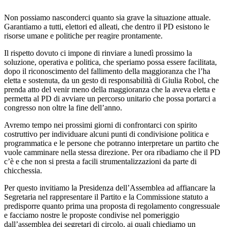
Non possiamo nasconderci quanto sia grave la situazione attuale.
Garantiamo a tutti, elettori ed alleati, che dentro il PD esistono le
risorse umane e politiche per reagire prontamente.
Il rispetto dovuto ci impone di rinviare a lunedì prossimo la
soluzione, operativa e politica, che speriamo possa essere facilitata,
dopo il riconoscimento del fallimento della maggioranza che l’ha
eletta e sostenuta, da un gesto di responsabilità di Giulia Robol, che
prenda atto del venir meno della maggioranza che la aveva eletta e
permetta al PD di avviare un percorso unitario che possa portarci a
congresso non oltre la fine dell’anno.
Avremo tempo nei prossimi giorni di confrontarci con spirito
costruttivo per individuare alcuni punti di condivisione politica e
programmatica e le persone che potranno interpretare un partito che
vuole camminare nella stessa direzione. Per ora ribadiamo che il PD
c’è e che non si presta a facili strumentalizzazioni da parte di
chicchessia.
Per questo invitiamo la Presidenza dell’Assemblea ad affiancare la
Segretaria nel rappresentare il Partito e la Commissione statuto a
predisporre quanto prima una proposta di regolamento congressuale
e facciamo nostre le proposte condivise nel pomeriggio
dall’assemblea dei segretari di circolo, ai quali chiediamo un