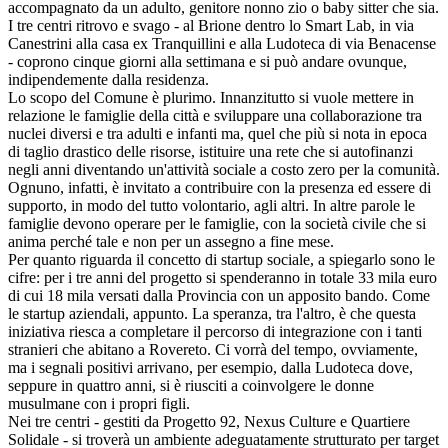
accompagnato da un adulto, genitore nonno zio o baby sitter che sia.
I tre centri ritrovo e svago - al Brione dentro lo Smart Lab, in via
Canestrini alla casa ex Tranquillini e alla Ludoteca di via Benacense
- coprono cinque giorni alla settimana e si può andare ovunque,
indipendemente dalla residenza.
Lo scopo del Comune è plurimo. Innanzitutto si vuole mettere in
relazione le famiglie della città e sviluppare una collaborazione tra
nuclei diversi e tra adulti e infanti ma, quel che più si nota in epoca
di taglio drastico delle risorse, istituire una rete che si autofinanzi
negli anni diventando un'attività sociale a costo zero per la comunità.
Ognuno, infatti, è invitato a contribuire con la presenza ed essere di
supporto, in modo del tutto volontario, agli altri. In altre parole le
famiglie devono operare per le famiglie, con la società civile che si
anima perché tale e non per un assegno a fine mese.
Per quanto riguarda il concetto di startup sociale, a spiegarlo sono le
cifre: per i tre anni del progetto si spenderanno in totale 33 mila euro
di cui 18 mila versati dalla Provincia con un apposito bando. Come
le startup aziendali, appunto. La speranza, tra l'altro, è che questa
iniziativa riesca a completare il percorso di integrazione con i tanti
stranieri che abitano a Rovereto. Ci vorrà del tempo, ovviamente,
ma i segnali positivi arrivano, per esempio, dalla Ludoteca dove,
seppure in quattro anni, si è riusciti a coinvolgere le donne
musulmane con i propri figli.
Nei tre centri - gestiti da Progetto 92, Nexus Culture e Quartiere
Solidale - si troverà un ambiente adeguatamente strutturato per target