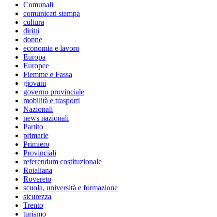
Comunali
comunicati stampa
cultura
diritti
donne
economia e lavoro
Europa
Europee
Fiemme e Fassa
giovani
governo provinciale
mobilità e trasporti
Nazionali
news nazionali
Partito
primarie
Primiero
Provinciali
referendum costituzionale
Rotaliana
Rovereto
scuola, università e formazione
sicurezza
Trento
turismo