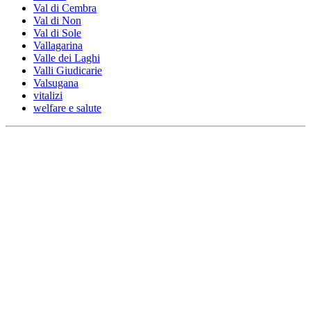
Val di Cembra
Val di Non
Val di Sole
Vallagarina
Valle dei Laghi
Valli Giudicarie
Valsugana
vitalizi
welfare e salute