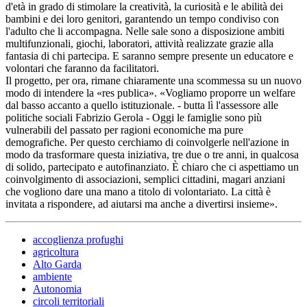
d'età in grado di stimolare la creatività, la curiosità e le abilità dei
bambini e dei loro genitori, garantendo un tempo condiviso con
l'adulto che li accompagna. Nelle sale sono a disposizione ambiti
multifunzionali, giochi, laboratori, attività realizzate grazie alla
fantasia di chi partecipa. E saranno sempre presente un educatore e
volontari che faranno da facilitatori.
Il progetto, per ora, rimane chiaramente una scommessa su un nuovo
modo di intendere la «res publica». «Vogliamo proporre un welfare
dal basso accanto a quello istituzionale. - butta lì l'assessore alle
politiche sociali Fabrizio Gerola - Oggi le famiglie sono più
vulnerabili del passato per ragioni economiche ma pure
demografiche. Per questo cerchiamo di coinvolgerle nell'azione in
modo da trasformare questa iniziativa, tre due o tre anni, in qualcosa
di solido, partecipato e autofinanziato. È chiaro che ci aspettiamo un
coinvolgimento di associazioni, semplici cittadini, magari anziani
che vogliono dare una mano a titolo di volontariato. La città è
invitata a rispondere, ad aiutarsi ma anche a divertirsi insieme».
accoglienza profughi
agricoltura
Alto Garda
ambiente
Autonomia
circoli territoriali