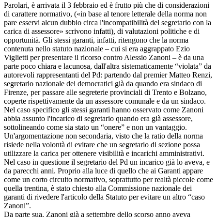
Parolari, è arrivata il 3 febbraio ed è frutto più che di considerazioni
di carattere normativo, («in base al tenore letterale della norma non
pare esservi alcun dubbio circa l'incompatibilità del segretario con la
carica di assessore» scrivono infatti), di valutazioni politiche e di
opportunità. Gli stessi garanti, infatti, ritengono che la norma
contenuta nello statuto nazionale – cui si era aggrappato Ezio
Viglietti per presentare il ricorso contro Alessio Zanoni – è da una
parte poco chiara e lacunosa, dall'altra sistematicamente “violata” da
autorevoli rappresentanti del Pd: partendo dal premier Matteo Renzi,
segretario nazionale dei democratici già da quando era sindaco di
Firenze, per passare alle segreterie provinciali di Trento e Bolzano,
coperte rispettivamente da un assessore comunale e da un sindaco.
Nel caso specifico gli stessi garanti hanno osservato come Zanoni
abbia assunto l'incarico di segretario quando era già assessore,
sottolineando come sia stato un “onere” e non un vantaggio.
Un'argomentazione non secondaria, visto che la ratio della norma
risiede nella volontà di evitare che un segretario di sezione possa
utilizzare la carica per ottenere visibilità e incarichi amministrativi.
Nel caso in questione il segretario del Pd un incarico già lo aveva, e
da parecchi anni. Proprio alla luce di quello che ai Garanti appare
come un corto circuito normativo, soprattutto per realtà piccole come
quella trentina, è stato chiesto alla Commissione nazionale dei
garanti di rivedere l'articolo della Statuto per evitare un altro “caso
Zanoni”.
Da parte sua, Zanoni già a settembre dello scorso anno aveva