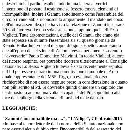
chiesto lumi al partito, esplicitando in una lettera ai vertici
l'intenzione di passare il testimone se fossero emersi elementi di
incompatibilità. Inoltre i Garanti sottolineano come l'assemblea del
circolo rivano abbia riconosciuto ampiamente il mandato nel corso
dell'ultima assemblea, che ha visto la relazione di Zanoni incassare
39 voti favorevoli e una sola astensione, appunto quella di Ezio
Viglietti. Tutte argomentazioni, quelle dei Garanti, che erano già
state espresse sia durante l'assemblea sia su questo giornale da
Renato Ballardini, voce al di sopra di ogni sospetto considerando
che all'epoca dell'elezione di Zanoni aveva apertamente sostenuto
l'”avversario” Paolo Domenico Malvinni. In teoria Viglietti, autore
del ricorso respinto, ora potrebbe ricorrere ulteriormente al Consiglio
nazionale. Lo stesso Viglietti tuttavia è stato recentemente espulso
dal Pd per essere entrato in una commissione comunale di Arco
quale rappresentante del M5S. Ergo, un eventuale ricorso
rischierebbe di non essere neppure preso in considerazione in quanto
non più iscritto al Pd. Si dovrebbe quindi chiudere un capitolo che
ha dimostrato ancora una volta la capacità del Pd, soprattutto alla
luce dell'epilogo della vicenda, di farsi del male da solo.
LEGGI ANCHE:
"Zanoni è incompatibile ma ....", "L'Adige", 7 febbraio 2015
«In base al tenore letterale della norma dello Statuto nazionale non
pare esservi alcun dubbio circa l'incompatibilità del segretario del