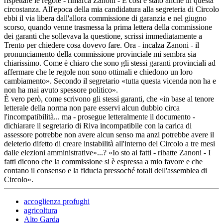
rispettare le regole - rimarca Zanoni - E così è stato anche in questa
circostanza. All'epoca della mia candidatura alla segreteria di Circolo
ebbi il via libera dall'allora commissione di garanzia e nel giugno
scorso, quando venne trasmessa la prima lettera della commissione
dei garanti che sollevava la questione, scrissi immediatamente a
Trento per chiedere cosa dovevo fare. Ora - incalza Zanoni - il
pronunciamento della commissione provinciale mi sembra sia
chiarissimo. Come è chiaro che sono gli stessi garanti provinciali ad
affermare che le regole non sono ottimali e chiedono un loro
cambiamento». Secondo il segretario «tutta questa vicenda non ha e
non ha mai avuto spessore politico».
È vero però, come scrivono gli stessi garanti, che «in base al tenore
letterale della norma non pare esservi alcun dubbio circa
l'incompatibilità... ma - prosegue letteralmente il documento -
dichiarare il segretario di Riva incompatibile con la carica di
assessore potrebbe non avere alcun senso ma anzi potrebbe avere il
deleterio difetto di creare instabilità all'interno del Circolo a tre mesi
dalle elezioni amministrative»...? «Io sto ai fatti - ribatte Zanoni - I
fatti dicono che la commissione si è espressa a mio favore e che
contano il consenso e la fiducia pressoché totali dell'assemblea di
Circolo».
accoglienza profughi
agricoltura
Alto Garda