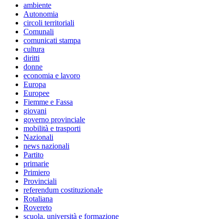
ambiente
Autonomia
circoli territoriali
Comunali
comunicati stampa
cultura
diritti
donne
economia e lavoro
Europa
Europee
Fiemme e Fassa
giovani
governo provinciale
mobilità e trasporti
Nazionali
news nazionali
Partito
primarie
Primiero
Provinciali
referendum costituzionale
Rotaliana
Rovereto
scuola, università e formazione