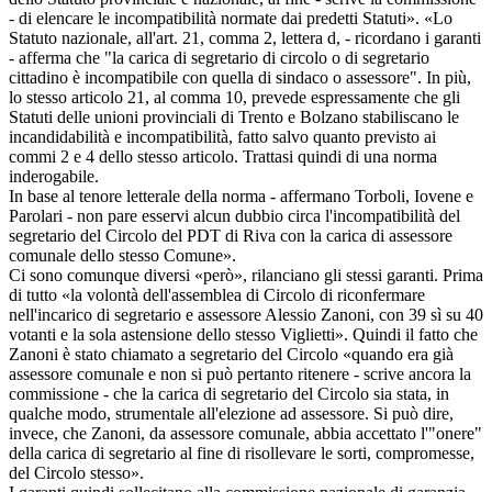
- di elencare le incompatibilità normate dai predetti Statuti». «Lo
Statuto nazionale, all'art. 21, comma 2, lettera d, - ricordano i garanti
- afferma che "la carica di segretario di circolo o di segretario
cittadino è incompatibile con quella di sindaco o assessore". In più,
lo stesso articolo 21, al comma 10, prevede espressamente che gli
Statuti delle unioni provinciali di Trento e Bolzano stabiliscano le
incandidabilità e incompatibilità, fatto salvo quanto previsto ai
commi 2 e 4 dello stesso articolo. Trattasi quindi di una norma
inderogabile.
In base al tenore letterale della norma - affermano Torboli, Iovene e
Parolari - non pare esservi alcun dubbio circa l'incompatibilità del
segretario del Circolo del PDT di Riva con la carica di assessore
comunale dello stesso Comune».
Ci sono comunque diversi «però», rilanciano gli stessi garanti. Prima
di tutto «la volontà dell'assemblea di Circolo di riconfermare
nell'incarico di segretario e assessore Alessio Zanoni, con 39 sì su 40
votanti e la sola astensione dello stesso Viglietti». Quindi il fatto che
Zanoni è stato chiamato a segretario del Circolo «quando era già
assessore comunale e non si può pertanto ritenere - scrive ancora la
commissione - che la carica di segretario del Circolo sia stata, in
qualche modo, strumentale all'elezione ad assessore. Si può dire,
invece, che Zanoni, da assessore comunale, abbia accettato l'"onere"
della carica di segretario al fine di risollevare le sorti, compromesse,
del Circolo stesso».