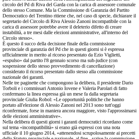
circolo del Pd di Riva del Garda con la carica di assessore comunale
dello stesso Comune. Ma la Commissione di Garanzia del Partito
Democratico del Trentino ritiene che, nel caso di specie, dichiarare il
segretario del Circolo di Riva Alessio Zanoni incompatibile con la
carica di assessore potrebbe avere il deleterio difetto di creare
instabilità, a tre mesi dalle elezioni amministrative, all'interno del
Circolo stesso».
È questo il succo della decisione finale della commissione
provinciale di garanzia del Pd che in questi giorni si è espressa
ufficialmente in merito al ricorso presentato da Ezio Viglietti,
«espulso» dal partito l'8 gennaio scorso ma sub-judice (con
sospensione dello stesso provvedimento di cancellazione)
considerato il ricorso presentato dallo stesso alla commissione
nazionale dei garanti.
Nelle tre paginette che compongono la delibera, il presidente Dario
Torboli e i commissari Antonio Iovene e Valeria Parolari di fatto
confermano la linea espressa già un mese fa dalla segretaria
provinciale Giulia Robol: «Le opportunità politiche che hanno
portato all'elezione di Alessio Zanoni nel 2013 sono tutt'oggi
riconfermate, forse in maniera ancora maggiore, visto l'approssimarsi
delle elezioni amministrative».
Nella delibera di questi giorni i garanti democratici ricordano come
sul tema «incompatibilità» si erano già espressi con una nota
ufficiale il 10 giugno 2014, «attenendosi scrupolosamente ai precetti
dello Statuto provinciale e nazionale, al fine - scrive la commissione