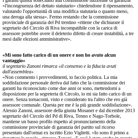
I garanti quindi sollecitano alla commissione nazionale di garanzia
«l'incongruenza del dettato statutario» chiedendone il ripensamento,
valutando l'opportunità di una modifica statutaria o quanto meno,
una deroga alla stessa». Fermo restando che la commissione
provinciale di garanzia del Pd trentino «ritiene che dichiarare il
segretario del Circolo di Riva incompatibile con la carica di
assessore potrebbe avere il deleterio difetto di creare instabilità, a tre
mesi dalle elezioni amministrative».
«Mi sono fatto carico di un onere e non ho avuto alcun
vantaggio»
il segretario Zanoni rimarca «il consenso e la fiducia avuti
dall'assemblea»
«Non commento i provvedimenti, io faccio politica. La mia
soddisfazione personale deriva dal fatto che la commissione dei
garanti ha riconosciuto come due anni or sono, mettendomi a
disposizione per la segreteria di Circolo, io mi sia fatto carico di un
onere. Senza tornaconti, visto e considerato tra l'altro che ero già
assessore comunale. Questa per me è la più grande soddisfazione».
Alessio Zanoni, assessore della giunta Mosaner e dal dicembre 2013
segretario del Circolo del Pd di Riva, Tenno e Nago-Torbole,
mantiene un basso profilo rispetto al pronunciamento della
commissione provinciale di garanzia del partito sul ricorso
presentato dall'ormai ex iscritto Ezio Viglietti. «Io sono il primo a