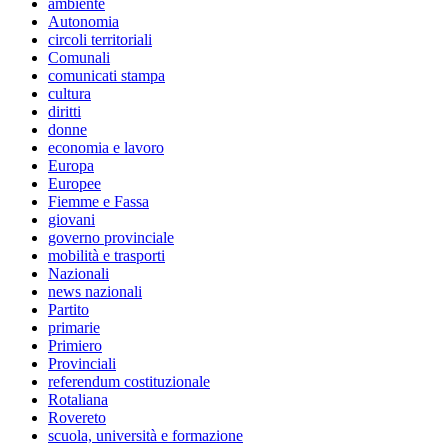
ambiente
Autonomia
circoli territoriali
Comunali
comunicati stampa
cultura
diritti
donne
economia e lavoro
Europa
Europee
Fiemme e Fassa
giovani
governo provinciale
mobilità e trasporti
Nazionali
news nazionali
Partito
primarie
Primiero
Provinciali
referendum costituzionale
Rotaliana
Rovereto
scuola, università e formazione