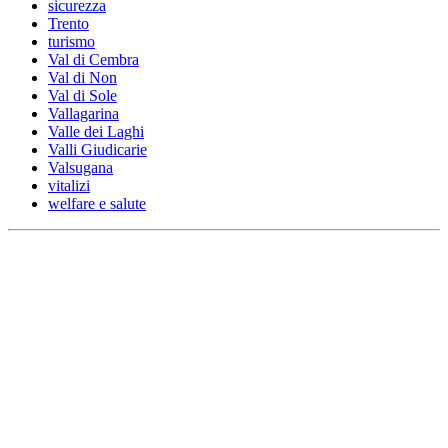
sicurezza
Trento
turismo
Val di Cembra
Val di Non
Val di Sole
Vallagarina
Valle dei Laghi
Valli Giudicarie
Valsugana
vitalizi
welfare e salute