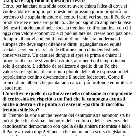
Ma qual è l'approdo di questo processo?
Certo, per lanciare una sfida occorre avere chiara l'idea di dove si
vuole andare e proprio per questo nei prossimi giorni proporrò un
percorso che sappia rimettere al centro i temi veri sui cui il Pd deve
produrre idee e pensiero politico. Che poi significa ampliare la base
dei nostri interlocutori nella società trentina, confrontandoci con chi
oggi crea valore economico e ci può aiutare nel creare occupazione,
riempire di nuovi contenuti i valori di una sinistra moderna ed
europea che deve saper difendere diritti, uguaglianza ed equità
sociale scegliendo la via delle riforme e non chiudendosi nella
conservazione. Un cantiere dunque si apre se prima è chiaro il
progetto di ciò che si vuole costruire, altrimenti col tempo rimane
solo il cantiere. L'edificio da realizzare è quello di un Pd che
valorizza e legittima il contributo plurale delle altre espressioni del
popolarismo trentino divenendone il nucleo federatore. Come il
tronco di un albero che pianta radici ancor più profonde ed infittisce
i suoi rami.
L'obiettivo è quello di rafforzare nella coalizione la componente
di centrosinistra rispetto a un Patt che fa campagna acquisti
anche a destra e che punta a creare un «partito di raccolta»
trentino stile Svp?
In Trentino la storia anche recente del centrosinistra autonomista ha
un'origine chiarissima: l'incontro della cultura e dell'esperienza del
cattolicesimo democratico con quella della sinistra riformista e laica.
Il Patt è arrivato dopo! Si pensi che ancora nella scorsa legislatura,