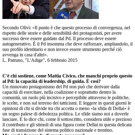
Secondo Olivi: «Il punto è che questo processo di convergenza, nel
rispetto delle storie e delle sensibilità dei protagonisti, per avere
successo deve essere guidato dal Pd. Il processo deve essere
autogenerativo. È il Pd insomma che deve rafforzare, ampliandolo, il
suo profilo identitario e non invece essere strumento perché ciò
avvenga in casa d'altri».
L. Patruno, "L'Adige", 6 febbraio 2015
C'è chi sostiene, come Mattia Civico, che manchi proprio questo
al Pd: la capacità di leadership, di guida. È così?
Un rinnovato protagonismo del Pd non può che derivare dalla
capacità di esercitare, nella coalizione e soprattutto dentro la
comunità, un ruolo più incisivo e percepibile attraverso le politiche,
le scelte, e non sul terreno dei tatticismi. E leggere in questi giorni le
opinioni di chi si divide tra chi accetta o meno «la sfida di Dellai» è
un segno palese di debolezza politica. Le sfide siamo noi a doverle
lanciare. E lo dice chi, come il sottoscritto, considera utile e prezioso
il contributo e gli stimoli di una figura come Dellai in questa delicata
fase di transizione del sistema politico nazionale e trentino.