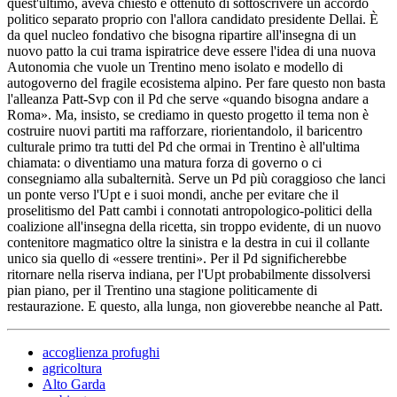
quest'ultimo, aveva chiesto e ottenuto di sottoscrivere un accordo
politico separato proprio con l'allora candidato presidente Dellai. È
da quel nucleo fondativo che bisogna ripartire all'insegna di un
nuovo patto la cui trama ispiratrice deve essere l'idea di una nuova
Autonomia che vuole un Trentino meno isolato e modello di
autogoverno del fragile ecosistema alpino. Per fare questo non basta
l'alleanza Patt-Svp con il Pd che serve «quando bisogna andare a
Roma». Ma, insisto, se crediamo in questo progetto il tema non è
costruire nuovi partiti ma rafforzare, riorientandolo, il baricentro
culturale primo tra tutti del Pd che ormai in Trentino è all'ultima
chiamata: o diventiamo una matura forza di governo o ci
consegniamo alla subalternità. Serve un Pd più coraggioso che lanci
un ponte verso l'Upt e i suoi mondi, anche per evitare che il
proselitismo del Patt cambi i connotati antropologico-politici della
coalizione all'insegna della ricetta, sin troppo evidente, di un nuovo
contenitore magmatico oltre la sinistra e la destra in cui il collante
unico sia quello di «essere trentini». Per il Pd significherebbe
ritornare nella riserva indiana, per l'Upt probabilmente dissolversi
pian piano, per il Trentino una stagione politicamente di
restaurazione. E questo, alla lunga, non gioverebbe neanche al Patt.
accoglienza profughi
agricoltura
Alto Garda