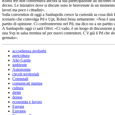
Robol ieri non confermava ancora la sua partecipazione all’incontro o
deciso. Le iniziative dove si discute sono le benvenute in un momento i
lavori ma poco i cittadini».
Sulla convention di oggi a Sanbapolis cresce la curiosità su cosa dirà
scenario che coinvolga Pd e Upt, Robol frena nettamente: «Non è una pr
partito di opinione. Ci confronteremo nel Pd, ma dico no a un partito 
A Sanbapolis oggi ci sarà Olivi: «Ci vado, è un luogo di discussione 
una Svp in salsa trentina né per nuovi contenitori. C’è già il Pd che d
gennaio».
accoglienza profughi
agricoltura
Alto Garda
ambiente
Autonomia
circoli territoriali
Comunali
comunicati stampa
cultura
diritti
donne
economia e lavoro
Europa
Europee