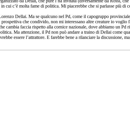
rganizzato da Dellai, che pure l’ha invitata (diversamente da Rossi, ch
n cui c’è molta fame di politica. Mi piacerebbe che si parlasse più di co
 Lorenzo Dellai. Ma se qualcuno nel Pd, come il capogruppo provinciale 
ospettiva che condivido, non mi interessano altre creature io voglio fa
che cambia faccia rispetto alla cornice nazionale, dove abbiamo un Pd rif
politica. Ma attenzione, il Pd non può andare a traino di Dellai come q
ovrebbe essere l’attrattore. E farebbe bene a rilanciare la discussione,