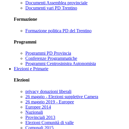
Documenti Assemblea provinciale
Documenti vari PD Trentino
Formazione
Formazione politica PD del Trentino
Programmi
Programmi PD Provincia
Conferenze Programmatiche
Programmi Centrosinistra Autonomista
Elezioni e Primarie
Elezioni
privacy donazioni liberali
26 maggio - Elezioni suppletive Camera
26 maggio 2019 - Europee
Europee 2014
Nazionali
Provinciali 2013
Elezioni Comunità di valle
Comunali 2015