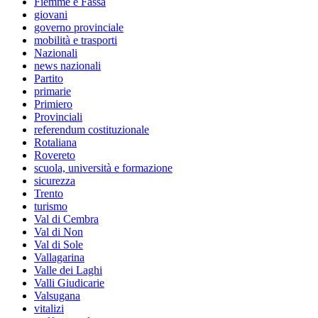
Fiemme e Fassa
giovani
governo provinciale
mobilità e trasporti
Nazionali
news nazionali
Partito
primarie
Primiero
Provinciali
referendum costituzionale
Rotaliana
Rovereto
scuola, università e formazione
sicurezza
Trento
turismo
Val di Cembra
Val di Non
Val di Sole
Vallagarina
Valle dei Laghi
Valli Giudicarie
Valsugana
vitalizi