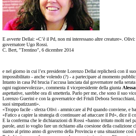
E avverte Dellai: «C’è il Pd, non mi interessano altre creature». Olivi:
governatore Ugo Rossi.
C. Bert, "Trentino", 6 dicembre 2014
e nel giorno in cui l’ex presidente Lorenzo Dellai replicherà con il 
impossibilitato - anche volendo (?) - a partecipare al momento pubblic
Intanto in casa Pd brucia l’accusa lanciata dal governatore nella serata
ogni ragionevolezza», commenta il vicepresidente della giunta
Alessa
aspettative, sarebbe ora di smetterla. Parlo per me, che sono il suo vi
Lorenzo Guerini e con la governatrice del Friuli Debora Serracchiani, 
suoi simpatizzanti».
«Troppo facile - sferza Olivi - ammiccare al Pd quando conviene, e ba
«Fatico a capire la strategia di continuare ad attaccare il Pd», dice il 
E la conferma che le dichiarazioni di Rossi «hanno irritato molti nel pa
parole, anzi io voglio fare un richiamo alla coesione della coalizione ch
siamo al primo anno di governo della Provincia e una situazione così