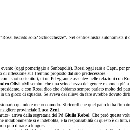
 "Rossi lasciato solo? Schiocchezze". Nel centrosinistra autonomista il c
suo evento (oggi pomeriggio a Sanbapolis). Rossi oggi sarà a Capri, pe
o di riflessione sul Trentino proposto dal suo predecessore.
 con i suoi sostenitori, di un Pd «grande assente» nelle relazioni con Rom
ndro Olivi
. «Mi sembra che una sciocchezza del genere risponda più a u
cepresidente, e con Rossi dico che abbiamo sempre parlato molto del patto
in un gioco di squadra. Se aveva dei rilievi da fare avrebbe dovuto dirl
stonarlo quando è meno comodo. Si ricordi che quel patto lo ha firmato
consigliere provinciale
Luca Zeni
.
rtito» arriva dalla segretaria del Pd
Giulia Robol
. Che però questa volt
e indubbiamente si è indebolita, e la responsabilità di questo è di tutti,
 non può durare a lungo».