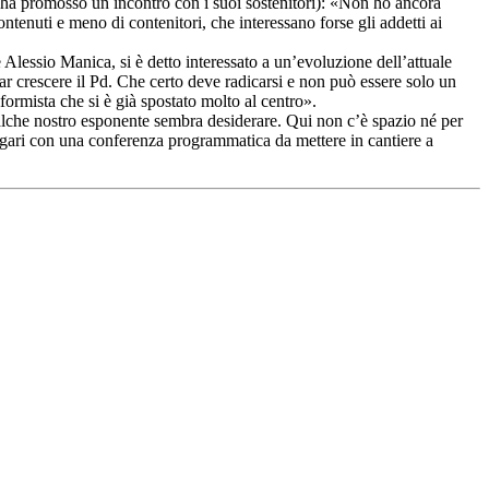
e ha promosso un incontro con i suoi sostenitori): «Non ho ancora
ntenuti e meno di contenitori, che interessano forse gli addetti ai
Alessio Manica, si è detto interessato a un’evoluzione dell’attuale
r crescere il Pd. Che certo deve radicarsi e non può essere solo un
ormista che si è già spostato molto al centro».
ualche nostro esponente sembra desiderare. Qui non c’è spazio né per
 magari con una conferenza programmatica da mettere in cantiere a