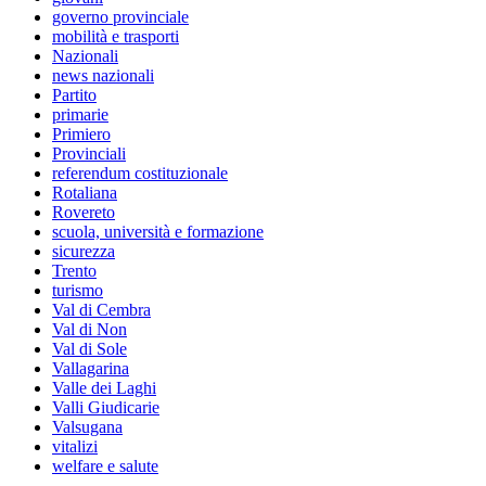
governo provinciale
mobilità e trasporti
Nazionali
news nazionali
Partito
primarie
Primiero
Provinciali
referendum costituzionale
Rotaliana
Rovereto
scuola, università e formazione
sicurezza
Trento
turismo
Val di Cembra
Val di Non
Val di Sole
Vallagarina
Valle dei Laghi
Valli Giudicarie
Valsugana
vitalizi
welfare e salute