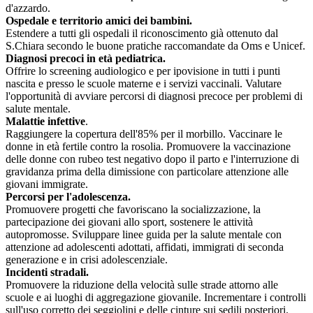
d'azzardo.
Ospedale e territorio amici dei bambini.
Estendere a tutti gli ospedali il riconoscimento già ottenuto dal
S.Chiara secondo le buone pratiche raccomandate da Oms e Unicef.
Diagnosi precoci in età pediatrica.
Offrire lo screening audiologico e per ipovisione in tutti i punti
nascita e presso le scuole materne e i servizi vaccinali. Valutare
l'opportunità di avviare percorsi di diagnosi precoce per problemi di
salute mentale.
Malattie infettive
.
Raggiungere la copertura dell'85% per il morbillo. Vaccinare le
donne in età fertile contro la rosolia. Promuovere la vaccinazione
delle donne con rubeo test negativo dopo il parto e l'interruzione di
gravidanza prima della dimissione con particolare attenzione alle
giovani immigrate.
Percorsi per l'adolescenza.
Promuovere progetti che favoriscano la socializzazione, la
partecipazione dei giovani allo sport, sostenere le attività
autopromosse. Sviluppare linee guida per la salute mentale con
attenzione ad adolescenti adottati, affidati, immigrati di seconda
generazione e in crisi adolescenziale.
Incidenti stradali.
Promuovere la riduzione della velocità sulle strade attorno alle
scuole e ai luoghi di aggregazione giovanile. Incrementare i controlli
sull'uso corretto dei seggiolini e delle cinture sui sedili posteriori.