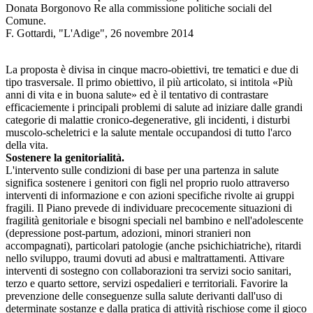
Donata Borgonovo Re alla commissione politiche sociali del
Comune.
F. Gottardi, "L'Adige", 26 novembre 2014
La proposta è divisa in cinque macro-obiettivi, tre tematici e due di
tipo trasversale. Il primo obiettivo, il più articolato, si intitola «Più
anni di vita e in buona salute» ed è il tentativo di contrastare
efficaciemente i principali problemi di salute ad iniziare dalle grandi
categorie di malattie cronico-degenerative, gli incidenti, i disturbi
muscolo-scheletrici e la salute mentale occupandosi di tutto l'arco
della vita.
Sostenere la genitorialità.
L'intervento sulle condizioni di base per una partenza in salute
significa sostenere i genitori con figli nel proprio ruolo attraverso
interventi di informazione e con azioni specifiche rivolte ai gruppi
fragili. Il Piano prevede di individuare precocemente situazioni di
fragilità genitoriale e bisogni speciali nel bambino e nell'adolescente
(depressione post-partum, adozioni, minori stranieri non
accompagnati), particolari patologie (anche psichichiatriche), ritardi
nello sviluppo, traumi dovuti ad abusi e maltrattamenti. Attivare
interventi di sostegno con collaborazioni tra servizi socio sanitari,
terzo e quarto settore, servizi ospedalieri e territoriali. Favorire la
prevenzione delle conseguenze sulla salute derivanti dall'uso di
determinate sostanze e dalla pratica di attività rischiose come il gioco