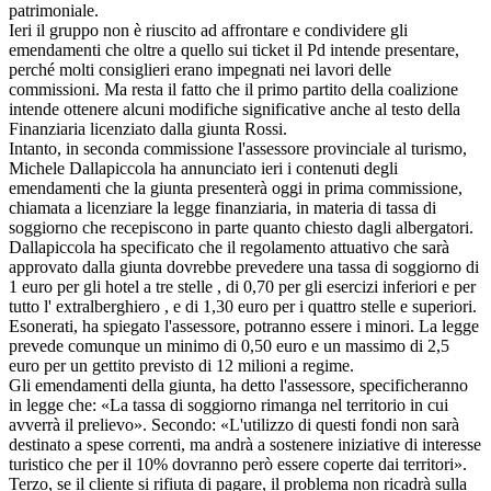
patrimoniale.
Ieri il gruppo non è riuscito ad affrontare e condividere gli
emendamenti che oltre a quello sui ticket il Pd intende presentare,
perché molti consiglieri erano impegnati nei lavori delle
commissioni. Ma resta il fatto che il primo partito della coalizione
intende ottenere alcuni modifiche significative anche al testo della
Finanziaria licenziato dalla giunta Rossi.
Intanto, in seconda commissione l'assessore provinciale al turismo,
Michele Dallapiccola ha annunciato ieri i contenuti degli
emendamenti che la giunta presenterà oggi in prima commissione,
chiamata a licenziare la legge finanziaria, in materia di tassa di
soggiorno che recepiscono in parte quanto chiesto dagli albergatori.
Dallapiccola ha specificato che il regolamento attuativo che sarà
approvato dalla giunta dovrebbe prevedere una tassa di soggiorno di
1 euro per gli hotel a tre stelle , di 0,70 per gli esercizi inferiori e per
tutto l' extralberghiero , e di 1,30 euro per i quattro stelle e superiori.
Esonerati, ha spiegato l'assessore, potranno essere i minori. La legge
prevede comunque un minimo di 0,50 euro e un massimo di 2,5
euro per un gettito previsto di 12 milioni a regime.
Gli emendamenti della giunta, ha detto l'assessore, specificheranno
in legge che: «La tassa di soggiorno rimanga nel territorio in cui
avverrà il prelievo». Secondo: «L'utilizzo di questi fondi non sarà
destinato a spese correnti, ma andrà a sostenere iniziative di interesse
turistico che per il 10% dovranno però essere coperte dai territori».
Terzo, se il cliente si rifiuta di pagare, il problema non ricadrà sulla