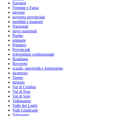
Europee
Fiemme e Fassa
giovani
governo provinciale
mobilità e trasporti
Nazionali
news nazionali
Partito
primarie
Primiero
Provinciali
referendum costituzionale
Rotaliana
Rovereto
scuola, università e formazione
sicurezza
Trento
turismo
Val di Cembra
Val di Non
Val di Sole
Vallagarina
Valle dei Laghi
Valli Giudicarie
Valsugana