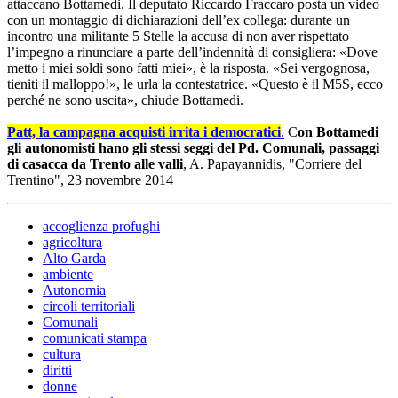
attaccano Bottamedi. Il deputato Riccardo Fraccaro posta un video
con un montaggio di dichiarazioni dell’ex collega: durante un
incontro una militante 5 Stelle la accusa di non aver rispettato
l’impegno a rinunciare a parte dell’indennità di consigliera: «Dove
metto i miei soldi sono fatti miei», è la risposta. «Sei vergognosa,
tieniti il malloppo!», le urla la contestatrice. «Questo è il M5S, ecco
perché ne sono uscita», chiude Bottamedi.
Patt, la campagna acquisti irrita i democratici
.
C
on Bottamedi
gli autonomisti hano gli stessi seggi del Pd. Comunali, passaggi
di casacca da Trento alle valli
, A. Papayannidis, "Corriere del
Trentino", 23 novembre 2014
accoglienza profughi
agricoltura
Alto Garda
ambiente
Autonomia
circoli territoriali
Comunali
comunicati stampa
cultura
diritti
donne