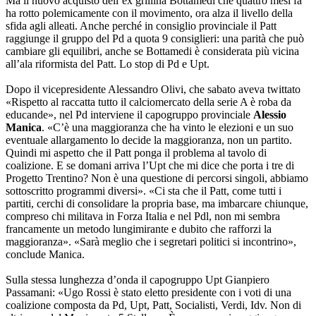
Ma il nuovo acquisto dell’ex grillina Bottamedi che quattro mesi fa
ha rotto polemicamente con il movimento, ora alza il livello della
sfida agli alleati. Anche perché in consiglio provinciale il Patt
raggiunge il gruppo del Pd a quota 9 consiglieri: una parità che può
cambiare gli equilibri, anche se Bottamedi è considerata più vicina
all’ala riformista del Patt. Lo stop di Pd e Upt.
Dopo il vicepresidente Alessandro Olivi, che sabato aveva twittato
«Rispetto al raccatta tutto il calciomercato della serie A è roba da
educande», nel Pd interviene il capogruppo provinciale
Alessio
Manica
. «C’è una maggioranza che ha vinto le elezioni e un suo
eventuale allargamento lo decide la maggioranza, non un partito.
Quindi mi aspetto che il Patt ponga il problema al tavolo di
coalizione. E se domani arriva l’Upt che mi dice che porta i tre di
Progetto Trentino? Non è una questione di percorsi singoli, abbiamo
sottoscritto programmi diversi». «Ci sta che il Patt, come tutti i
partiti, cerchi di consolidare la propria base, ma imbarcare chiunque,
compreso chi militava in Forza Italia e nel Pdl, non mi sembra
francamente un metodo lungimirante e dubito che rafforzi la
maggioranza». «Sarà meglio che i segretari politici si incontrino»,
conclude Manica.
Sulla stessa lunghezza d’onda il capogruppo Upt Gianpiero
Passamani: «Ugo Rossi è stato eletto presidente con i voti di una
coalizione composta da Pd, Upt, Patt, Socialisti, Verdi, Idv. Non di