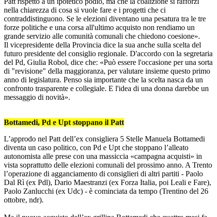
Patt rispetto a un ipotetico podio, ma che la coalizione si rafforzi
nella chiarezza di cosa si vuole fare e i progetti che ci
contraddistinguono. Se le elezioni diventano una pesatura tra le tre
forze politiche e una corsa all'ultimo acquisto non rendiamo un
grande servizio alle comunità comunali che chiedono coesione».
Il vicepresidente della Provincia dice la sua anche sulla scelta del
futuro presidente del consiglio regionale. D'accordo con la segretaria
del Pd, Giulia Robol, dice che: «Può essere l'occasione per una sorta
di "revisione" della maggioranza, per valutare insieme questo primo
anno di legislatura. Penso sia importante che la scelta nasca da un
confronto trasparente e collegiale. E l'idea di una donna darebbe un
messaggio di novità».
Bottamedi, Pd e Upt stoppano il Patt
L’approdo nel Patt dell’ex consigliera 5 Stelle Manuela Bottamedi
diventa un caso politico, con Pd e Upt che stoppano l’alleato
autonomista alle prese con una massiccia «campagna acquisti» in
vista soprattutto delle elezioni comunali del prossimo anno. A Trento
l’operazione di agganciamento di consiglieri di altri partiti - Paolo
Dal Rì (ex Pdl), Dario Maestranzi (ex Forza Italia, poi Leali e Fare),
Paolo Zanlucchi (ex Udc) - è cominciata da tempo (Trentino del 26
ottobre, ndr).