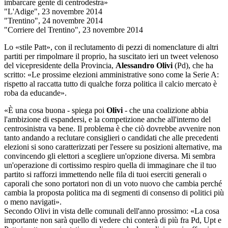
imbarcare gente di centrodestra»
"L'Adige", 23 novembre 2014
"Trentino", 24 novembre 2014
"Corriere del Trentino", 23 novembre 2014
Lo «stile Patt», con il reclutamento di pezzi di nomenclature di altri
partiti per rimpolmare il proprio, ha suscitato ieri un tweet velenoso
del vicepresidente della Provincia,
Alessandro Olivi
(Pd), che ha
scritto: «Le prossime elezioni amministrative sono come la Serie A:
rispetto al raccatta tutto di qualche forza politica il calcio mercato è
roba da educande».
«È una cosa buona - spiega poi
Olivi
- che una coalizione abbia
l'ambizione di espandersi, e la competizione anche all'interno del
centrosinistra va bene. Il problema è che ciò dovrebbe avvenire non
tanto andando a reclutare consiglieri o candidati che alle precedenti
elezioni si sono caratterizzati per l'essere su posizioni alternative, ma
convincendo gli elettori a scegliere un'opzione diversa. Mi sembra
un'operazione di cortissimo respiro quella di immaginare che il tuo
partito si rafforzi immettendo nelle fila di tuoi eserciti generali o
caporali che sono portatori non di un voto nuovo che cambia perché
cambia la proposta politica ma di segmenti di consenso di politici più
o meno navigati».
Secondo Olivi in vista delle comunali dell'anno prossimo: «La cosa
importante non sarà quello di vedere chi conterà di più fra Pd, Upt e