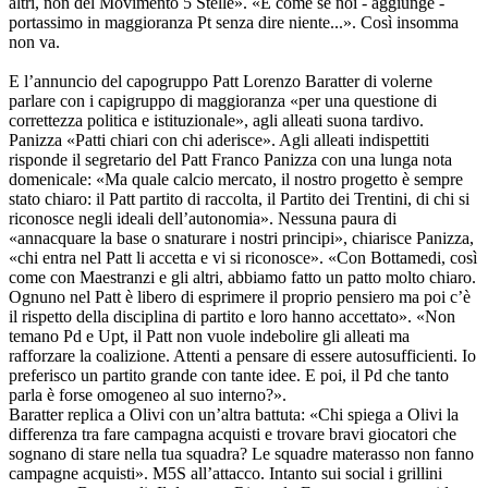
altri, non del Movimento 5 Stelle». «È come se noi - aggiunge -
portassimo in maggioranza Pt senza dire niente...». Così insomma
non va.
E l’annuncio del capogruppo Patt Lorenzo Baratter di volerne
parlare con i capigruppo di maggioranza «per una questione di
correttezza politica e istituzionale», agli alleati suona tardivo.
Panizza «Patti chiari con chi aderisce». Agli alleati indispettiti
risponde il segretario del Patt Franco Panizza con una lunga nota
domenicale: «Ma quale calcio mercato, il nostro progetto è sempre
stato chiaro: il Patt partito di raccolta, il Partito dei Trentini, di chi si
riconosce negli ideali dell’autonomia». Nessuna paura di
«annacquare la base o snaturare i nostri principi», chiarisce Panizza,
«chi entra nel Patt li accetta e vi si riconosce». «Con Bottamedi, così
come con Maestranzi e gli altri, abbiamo fatto un patto molto chiaro.
Ognuno nel Patt è libero di esprimere il proprio pensiero ma poi c’è
il rispetto della disciplina di partito e loro hanno accettato». «Non
temano Pd e Upt, il Patt non vuole indebolire gli alleati ma
rafforzare la coalizione. Attenti a pensare di essere autosufficienti. Io
preferisco un partito grande con tante idee. E poi, il Pd che tanto
parla è forse omogeneo al suo interno?».
Baratter replica a Olivi con un’altra battuta: «Chi spiega a Olivi la
differenza tra fare campagna acquisti e trovare bravi giocatori che
sognano di stare nella tua squadra? Le squadre materasso non fanno
campagne acquisti». M5S all’attacco. Intanto sui social i grillini