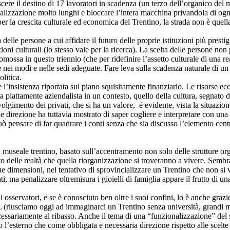
oscere il destino di 17 lavoratori in scadenza (un terzo dell’organico del
zzazione molto lunghi e bloccare l’intera macchina privandola di ogni pro
per la crescita culturale ed economica del Trentino, la strada non è quell
 delle persone a cui affidare il futuro delle proprie istituzioni più presti
uzioni culturali (lo stesso vale per la ricerca). La scelta delle persone no
omossa in questo triennio (che per ridefinire l’assetto culturale di una
e nei modi e nelle sedi adeguate. Fare leva sulla scadenza naturale di un
litica.
 l’insistenza riportata sul piano squisitamente finanziario. Le risorse e
va piattamente aziendalista in un contesto, quello della cultura, segnato da
lgimento dei privati, che si ha un valore, è evidente, vista la situazione
ale direzione ha tuttavia mostrato di saper cogliere e interpretare con una
ò pensare di far quadrare i conti senza che sia discusso l’elemento cen
a museale trentino, basato sull’accentramento non solo delle strutture or
 delle realtà che quella riorganizzazione si troveranno a vivere. Sembra 
ue dimensioni, nel tentativo di sprovincializzare un Trentino che non si v
 ma penalizzare oltremisura i gioielli di famiglia appare il frutto di una
 osservatori, e se è conosciuto ben oltre i suoi confini, lo è anche grazi
IL (riusciamo oggi ad immaginarci un Trentino senza università, grandi muse
necessariamente al ribasso. Anche il tema di una “funzionalizzazione” del s
l’esterno che come obbligata e necessaria direzione rispetto alle scelt