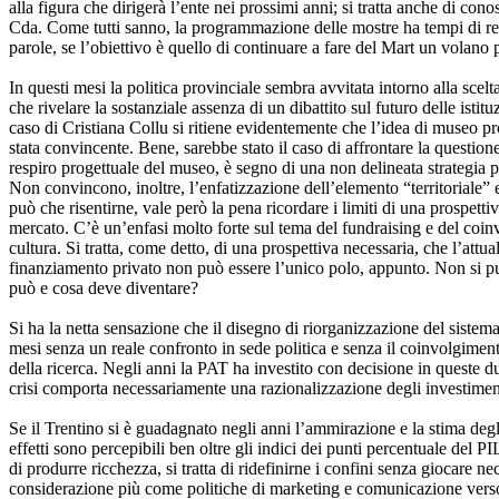
alla figura che dirigerà l’ente nei prossimi anni; si tratta anche di con
Cda. Come tutti sanno, la programmazione delle mostre ha tempi di reali
parole, se l’obiettivo è quello di continuare a fare del Mart un volano 
In questi mesi la politica provinciale sembra avvitata intorno alla scelta
che rivelare la sostanziale assenza di un dibattito sul futuro delle istit
caso di Cristiana Collu si ritiene evidentemente che l’idea di museo pr
stata convincente. Bene, sarebbe stato il caso di affrontare la question
respiro progettuale del museo, è segno di una non delineata strategia po
Non convincono, inoltre, l’enfatizzazione dell’elemento “territoriale” e
può che risentirne, vale però la pena ricordare i limiti di una prospetti
mercato. C’è un’enfasi molto forte sul tema del fundraising e del coinvo
cultura. Si tratta, come detto, di una prospettiva necessaria, che l’attu
finanziamento privato non può essere l’unico polo, appunto. Non si pu
può e cosa deve diventare?
Si ha la netta sensazione che il disegno di riorganizzazione del sistem
mesi senza un reale confronto in sede politica e senza il coinvolgimento
della ricerca. Negli anni la PAT ha investito con decisione in queste d
crisi comporta necessariamente una razionalizzazione degli investimenti,
Se il Trentino si è guadagnato negli anni l’ammirazione e la stima degli
effetti sono percepibili ben oltre gli indici dei punti percentuale del P
di produrre ricchezza, si tratta di ridefinirne i confini senza giocare 
considerazione più come politiche di marketing e comunicazione verso 