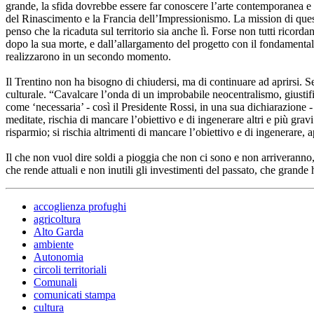
grande, la sfida dovrebbe essere far conoscere l’arte contemporanea e d
del Rinascimento e la Francia dell’Impressionismo. La mission di questo 
penso che la ricaduta sul territorio sia anche lì. Forse non tutti ricord
dopo la sua morte, e dall’allargamento del progetto con il fondamenta
realizzarono in un secondo momento.
Il Trentino non ha bisogno di chiudersi, ma di continuare ad aprirsi. Se
culturale. “Cavalcare l’onda di un improbabile neocentralismo, giustifi
come ‘necessaria’ - così il Presidente Rossi, in una sua dichiarazione -
meditate, rischia di mancare l’obiettivo e di ingenerare altri e più gra
risparmio; si rischia altrimenti di mancare l’obiettivo e di ingenerare, 
Il che non vuol dire soldi a pioggia che non ci sono e non arriveranno,
che rende attuali e non inutili gli investimenti del passato, che grande h
accoglienza profughi
agricoltura
Alto Garda
ambiente
Autonomia
circoli territoriali
Comunali
comunicati stampa
cultura