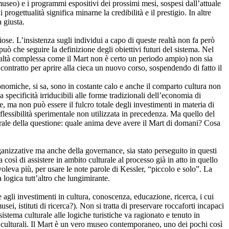
 museo) e i programmi espositivi dei prossimi mesi, sospesi dall’attuale
gettualità significa minarne la credibilità e il prestigio. In altre
a giusta.
giose. L’insistenza sugli individui a capo di queste realtà non fa però
n può che seguire la definizione degli obiettivi futuri del sistema. Nel
 realtà complessa come il Mart non è certo un periodo ampio) non sia
 contratto per aprire alla cieca un nuovo corso, sospendendo di fatto il
conomiche, si sa, sono in costante calo e anche il comparto cultura non
 specificità irriducibili alle forme tradizionali dell’economia di
, ma non può essere il fulcro totale degli investimenti in materia di
 flessibilità sperimentale non utilizzata in precedenza. Ma quello del
trale della questione: quale anima deve avere il Mart di domani? Cosa
ganizzative ma anche della governance, sia stato perseguito in questi
così di assistere in ambito culturale al processo già in atto in quello
oleva più, per usare le note parole di Kessler, “piccolo e solo”. La
 logica tutt’altro che lungimirante.
e agli investimenti in cultura, conoscenza, educazione, ricerca, i cui
i, istituti di ricerca?). Non si tratta di preservare roccaforti incapaci
istema culturale alle logiche turistiche va ragionato e tenuto in
e culturali. Il Mart è un vero museo contemporaneo, uno dei pochi così