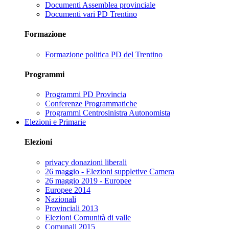
Documenti Assemblea provinciale
Documenti vari PD Trentino
Formazione
Formazione politica PD del Trentino
Programmi
Programmi PD Provincia
Conferenze Programmatiche
Programmi Centrosinistra Autonomista
Elezioni e Primarie
Elezioni
privacy donazioni liberali
26 maggio - Elezioni suppletive Camera
26 maggio 2019 - Europee
Europee 2014
Nazionali
Provinciali 2013
Elezioni Comunità di valle
Comunali 2015