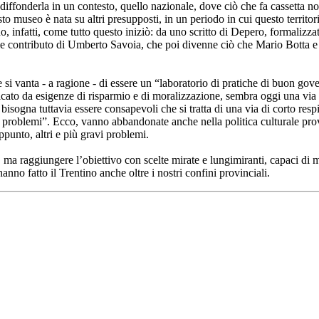
iffonderla in un contesto, quello nazionale, dove ciò che fa cassetta nor
museo è nata su altri presupposti, in un periodo in cui questo territorio
ano, infatti, come tutto questo iniziò: da uno scritto di Depero, formalizz
le contributo di Umberto Savoia, che poi divenne ciò che Mario Botta e 
 si vanta - a ragione - di essere un “laboratorio di pratiche di buon gove
cato da esigenze di risparmio e di moralizzazione, sembra oggi una via pi
 bisogna tuttavia essere consapevoli che si tratta di una via di corto res
vi problemi”. Ecco, vanno abbandonate anche nella politica culturale provi
appunto, altri e più gravi problemi.
 ma raggiungere l’obiettivo con scelte mirate e lungimiranti, capaci di m
anno fatto il Trentino anche oltre i nostri confini provinciali.