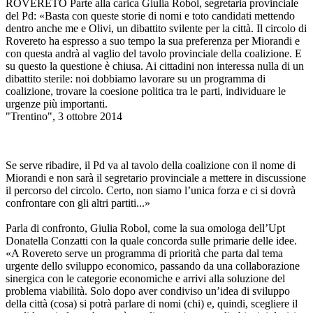
ROVERETO Parte alla carica Giulia Robol, segretaria provinciale
del Pd: «Basta con queste storie di nomi e toto candidati mettendo
dentro anche me e Olivi, un dibattito svilente per la città. Il circolo di
Rovereto ha espresso a suo tempo la sua preferenza per Miorandi e
con questa andrà al vaglio del tavolo provinciale della coalizione. E
su questo la questione è chiusa. Ai cittadini non interessa nulla di un
dibattito sterile: noi dobbiamo lavorare su un programma di
coalizione, trovare la coesione politica tra le parti, individuare le
urgenze più importanti.
"Trentino", 3 ottobre 2014
Se serve ribadire, il Pd va al tavolo della coalizione con il nome di
Miorandi e non sarà il segretario provinciale a mettere in discussione
il percorso del circolo. Certo, non siamo l’unica forza e ci si dovrà
confrontare con gli altri partiti...»
Parla di confronto, Giulia Robol, come la sua omologa dell’Upt
Donatella Conzatti con la quale concorda sulle primarie delle idee.
«A Rovereto serve un programma di priorità che parta dal tema
urgente dello sviluppo economico, passando da una collaborazione
sinergica con le categorie economiche e arrivi alla soluzione del
problema viabilità. Solo dopo aver condiviso un’idea di sviluppo
della città (cosa) si potrà parlare di nomi (chi) e, quindi, scegliere il