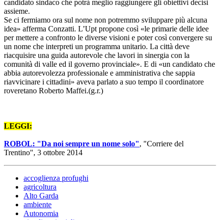
candidato sindaco che potrà meglio raggiungere gli obiettivi decisi
assieme.
Se ci fermiamo ora sul nome non potremmo sviluppare più alcuna
idea» afferma Conzatti. L’Upt propone così «le primarie delle idee
per mettere a confronto le diverse visioni e poter così convergere su
un nome che interpreti un programma unitario. La città deve
riacquisire una guida autorevole che lavori in sinergia con la
comunità di valle ed il governo provinciale». E di «un candidato che
abbia autorevolezza professionale e amministrativa che sappia
riavvicinare i cittadini» aveva parlato a suo tempo il coordinatore
roveretano Roberto Maffei.(g.r.)
LEGGI:
ROBOL: "Da noi sempre un nome solo"
, "Corriere del
Trentino", 3 ottobre 2014
accoglienza profughi
agricoltura
Alto Garda
ambiente
Autonomia