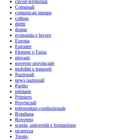
circoli territoriali
Comunali
comunicati stampa
cultura
diritti
donne
economia e lavoro
Europa
Europee
Fiemme e Fassa
giovani
governo provinciale
mobilità e trasporti
Nazionali
news nazionali
Partito
primarie
Primiero
Provinciali
referendum costituzionale
Rotaliana
Rovereto
scuola, università e formazione
sicurezza
Trento