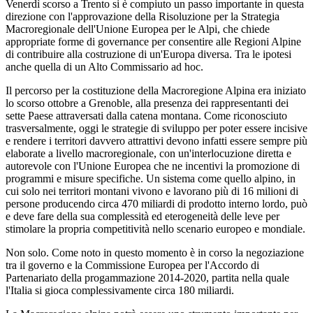
Venerdì scorso a Trento si è compiuto un passo importante in questa
direzione con l'approvazione della Risoluzione per la Strategia
Macroregionale dell'Unione Europea per le Alpi, che chiede
appropriate forme di governance per consentire alle Regioni Alpine
di contribuire alla costruzione di un'Europa diversa. Tra le ipotesi
anche quella di un Alto Commissario ad hoc.
Il percorso per la costituzione della Macroregione Alpina era iniziato
lo scorso ottobre a Grenoble, alla presenza dei rappresentanti dei
sette Paese attraversati dalla catena montana. Come riconosciuto
trasversalmente, oggi le strategie di sviluppo per poter essere incisive
e rendere i territori davvero attrattivi devono infatti essere sempre più
elaborate a livello macroregionale, con un'interlocuzione diretta e
autorevole con l'Unione Europea che ne incentivi la promozione di
programmi e misure specifiche. Un sistema come quello alpino, in
cui solo nei territori montani vivono e lavorano più di 16 milioni di
persone producendo circa 470 miliardi di prodotto interno lordo, può
e deve fare della sua complessità ed eterogeneità delle leve per
stimolare la propria competitività nello scenario europeo e mondiale.
Non solo. Come noto in questo momento è in corso la negoziazione
tra il governo e la Commissione Europea per l'Accordo di
Partenariato della progammazione 2014-2020, partita nella quale
l'Italia si gioca complessivamente circa 180 miliardi.