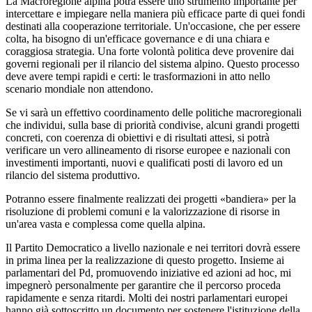
La Macroregione alpina potrà essere uno strumento importante per
intercettare e impiegare nella maniera più efficace parte di quei fondi
destinati alla cooperazione territoriale. Un'occasione, che per essere
colta, ha bisogno di un'efficace governance e di una chiara e
coraggiosa strategia. Una forte volontà politica deve provenire dai
governi regionali per il rilancio del sistema alpino. Questo processo
deve avere tempi rapidi e certi: le trasformazioni in atto nello
scenario mondiale non attendono.
Se vi sarà un effettivo coordinamento delle politiche macroregionali
che individui, sulla base di priorità condivise, alcuni grandi progetti
concreti, con coerenza di obiettivi e di risultati attesi, si potrà
verificare un vero allineamento di risorse europee e nazionali con
investimenti importanti, nuovi e qualificati posti di lavoro ed un
rilancio del sistema produttivo.
Potranno essere finalmente realizzati dei progetti «bandiera» per la
risoluzione di problemi comuni e la valorizzazione di risorse in
un'area vasta e complessa come quella alpina.
Il Partito Democratico a livello nazionale e nei territori dovrà essere
in prima linea per la realizzazione di questo progetto. Insieme ai
parlamentari del Pd, promuovendo iniziative ed azioni ad hoc, mi
impegnerò personalmente per garantire che il percorso proceda
rapidamente e senza ritardi. Molti dei nostri parlamentari europei
hanno già sottoscritto un documento per sostenere l'istituzione della