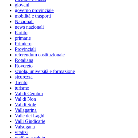
giovani
governo provinciale
mobilità e trasporti
Nazionali
news nazionali
Partito
primarie
Primiero
Provinciali
referendum costituzionale
Rotaliana
Rovereto
scuola, università e formazione
sicurezza
Trento
turismo
Val di Cembra
Val di Non
Val di Sole
Vallagarina
Valle dei Laghi
Valli Giudicarie
Valsugana
vitalizi
welfare e salute