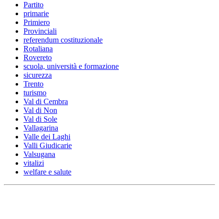
Partito
primarie
Primiero
Provinciali
referendum costituzionale
Rotaliana
Rovereto
scuola, università e formazione
sicurezza
Trento
turismo
Val di Cembra
Val di Non
Val di Sole
Vallagarina
Valle dei Laghi
Valli Giudicarie
Valsugana
vitalizi
welfare e salute