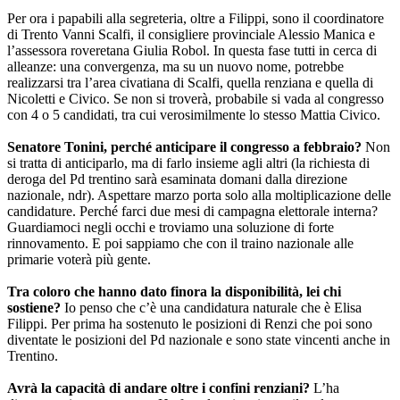
Per ora i papabili alla segreteria, oltre a Filippi, sono il coordinatore
di Trento Vanni Scalfi, il consigliere provinciale Alessio Manica e
l’assessora roveretana Giulia Robol. In questa fase tutti in cerca di
alleanze: una convergenza, ma su un nuovo nome, potrebbe
realizzarsi tra l’area civatiana di Scalfi, quella renziana e quella di
Nicoletti e Civico. Se non si troverà, probabile si vada al congresso
con 4 o 5 candidati, tra cui verosimilmente lo stesso Mattia Civico.
Senatore Tonini, perché anticipare il congresso a febbraio?
Non
si tratta di anticiparlo, ma di farlo insieme agli altri (la richiesta di
deroga del Pd trentino sarà esaminata domani dalla direzione
nazionale, ndr). Aspettare marzo porta solo alla moltiplicazione delle
candidature. Perché farci due mesi di campagna elettorale interna?
Guardiamoci negli occhi e troviamo una soluzione di forte
rinnovamento. E poi sappiamo che con il traino nazionale alle
primarie voterà più gente.
Tra coloro che hanno dato finora la disponibilità, lei chi
sostiene?
Io penso che c’è una candidatura naturale che è Elisa
Filippi. Per prima ha sostenuto le posizioni di Renzi che poi sono
diventate le posizioni del Pd nazionale e sono state vincenti anche in
Trentino.
Avrà la capacità di andare oltre i confini renziani?
L’ha