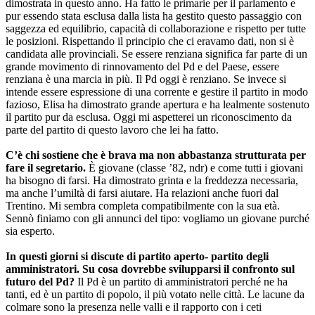
dimostrata in questo anno. Ha fatto le primarie per il parlamento e
pur essendo stata esclusa dalla lista ha gestito questo passaggio con
saggezza ed equilibrio, capacità di collaborazione e rispetto per tutte
le posizioni. Rispettando il principio che ci eravamo dati, non si è
candidata alle provinciali. Se essere renziana significa far parte di un
grande movimento di rinnovamento del Pd e del Paese, essere
renziana è una marcia in più. Il Pd oggi è renziano. Se invece si
intende essere espressione di una corrente e gestire il partito in modo
fazioso, Elisa ha dimostrato grande apertura e ha lealmente sostenuto
il partito pur da esclusa. Oggi mi aspetterei un riconoscimento da
parte del partito di questo lavoro che lei ha fatto.
C’è chi sostiene che è brava ma non abbastanza strutturata per
fare il segretario.
È giovane (classe ’82, ndr) e come tutti i giovani
ha bisogno di farsi. Ha dimostrato grinta e la freddezza necessaria,
ma anche l’umiltà di farsi aiutare. Ha relazioni anche fuori dal
Trentino. Mi sembra completa compatibilmente con la sua età.
Sennò finiamo con gli annunci del tipo: vogliamo un giovane purché
sia esperto.
In questi giorni si discute di partito aperto- partito degli
amministratori. Su cosa dovrebbe svilupparsi il confronto sul
futuro del Pd?
Il Pd è un partito di amministratori perché ne ha
tanti, ed è un partito di popolo, il più votato nelle città. Le lacune da
colmare sono la presenza nelle valli e il rapporto con i ceti