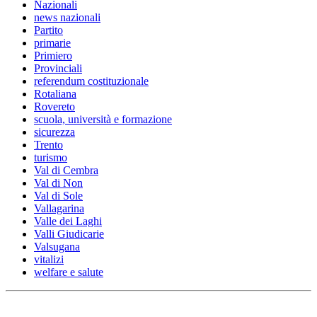
Nazionali
news nazionali
Partito
primarie
Primiero
Provinciali
referendum costituzionale
Rotaliana
Rovereto
scuola, università e formazione
sicurezza
Trento
turismo
Val di Cembra
Val di Non
Val di Sole
Vallagarina
Valle dei Laghi
Valli Giudicarie
Valsugana
vitalizi
welfare e salute