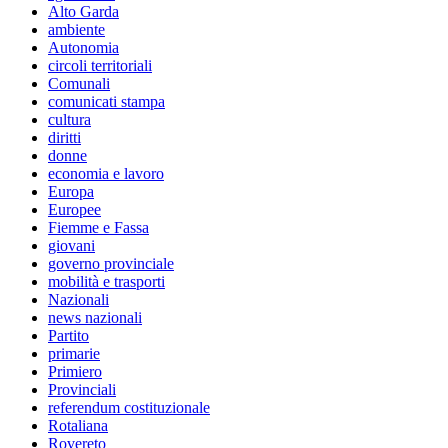
Alto Garda
ambiente
Autonomia
circoli territoriali
Comunali
comunicati stampa
cultura
diritti
donne
economia e lavoro
Europa
Europee
Fiemme e Fassa
giovani
governo provinciale
mobilità e trasporti
Nazionali
news nazionali
Partito
primarie
Primiero
Provinciali
referendum costituzionale
Rotaliana
Rovereto