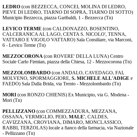
LEDRO
(con BEZZECCA, CONCEI, MOLINA DI LEDRO,
PIEVE DI LEDRO, TIARNO DI SOPRA, TIARNO DI SOTTO)
Municipio Bezzecca, piazza Garibaldi, 1 - Bezzecca (Tn)
LEVICO TERME
(con CALDONAZZO, BOSENTINO,
CALCERANICA AL LAGO, CENTA S. NICOLO', TENNA,
VATTARO E VIGOLO VATTARO) Sala Consiliare, via Marconi,
6 - Levico Terme (Tn)
MEZZOCORONA
(con ROVERE' DELLA LUNA) Centro
Sociale Carlo Firmian, piazza della Chiesa, 12 - Mezzocorona (Tn)
MEZZOLOMBARDO
(con ANDALO, CAVEDAGO, FAI,
MOLVENO, SPORMAGGIORE,
S. MICHELE ALL'ADIGE
e
FAEDO) Sala Dalla Brida, via Trento - Mezzolombardo (Tn)
MORI
(con RONZO CHIENIS) Ex Municipio, via G. Modena -
Mori (Tn)
PELLIZZANO
(con COMMEZZADURA, MEZZANA,
OSSANA, VERMIGLIO, PEIO,
MALE'
, CALDES,
CAVIZZANA, CROVIANA, DIMARO, MONCLASSICO,
RABBI, TERZOLAS) locale a fianco della farmacia, via Nazionale
- Pellizzano (Tn)