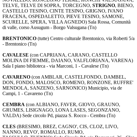
TELVE, TELVE DI SOPRA, TORCEGNO,
STRIGNO
, BIENO,
CASTELLO TESINO, CINTE TESINO, GRIGNO, IVANO
FRACENA, OSPEDALETTO, PIEVE TESINO, SAMONE,
SCURELLE, SPERA, VILLA AGNEDO) Sala Rossa, Comunità
di valle, corso Ausugum - Borgo Valsugana (Tn)
BRENTONICO
(tutte) Centro culturale Brentonico, via Roberti 5/a
- Brentonico (Tn)
CAVALESE
(con CAPRIANA, CARANO, CASTELLO
MOLINA DI FIEMME, DAIANO, VALFLORIANA, VARENA)
Sala I piano biblioteca - via Marconi, 1 - Cavalese (Tn)
CAVARENO
(con AMBLAR, CASTELFONDO, DAMBEL,
DON, FONDO, MALOSCO, ROMENO, RONZONE, RUFFRE'
MENDOLA, SANZENO, SARNONICO) Municipio, via de
Campi, 1 - Cavareno (Tn)
CEMBRA
(con ALBIANO, FAVER, GIOVO, GRAUNO,
GRUMES, LISIGNAGO, LONA LASES, SEGONZANO,
VALDA) Sede circolo Pd, piazza S. Rocco - Cembra (Tn)
CLES
(BRESIMO, BREZ, CAGNO', CIS, CLOZ, LIVO,
NANNO, REVO', ROMALLO, RUMO,