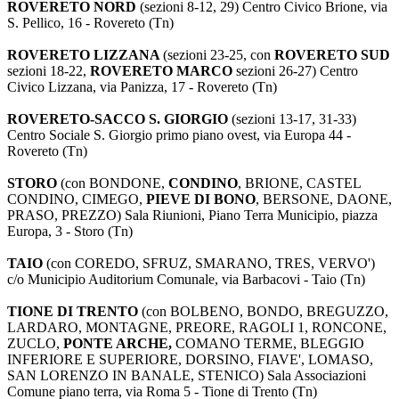
ROVERETO NORD
(sezioni 8-12, 29) Centro Civico Brione, via
S. Pellico, 16 - Rovereto (Tn)
ROVERETO LIZZANA
(sezioni 23-25, con
ROVERETO SUD
sezioni 18-22,
ROVERETO MARCO
sezioni 26-27) Centro
Civico Lizzana, via Panizza, 17 - Rovereto (Tn)
ROVERETO-SACCO S. GIORGIO
(sezioni 13-17, 31-33)
Centro Sociale S. Giorgio primo piano ovest, via Europa 44 -
Rovereto (Tn)
STORO
(con BONDONE,
CONDINO
, BRIONE, CASTEL
CONDINO, CIMEGO,
PIEVE DI BONO
, BERSONE, DAONE,
PRASO, PREZZO) Sala Riunioni, Piano Terra Municipio, piazza
Europa, 3 - Storo (Tn)
TAIO
(con COREDO, SFRUZ, SMARANO, TRES, VERVO')
c/o Municipio Auditorium Comunale, via Barbacovi - Taio (Tn)
TIONE DI TRENTO
(con BOLBENO, BONDO, BREGUZZO,
LARDARO, MONTAGNE, PREORE, RAGOLI 1, RONCONE,
ZUCLO,
PONTE ARCHE,
COMANO TERME, BLEGGIO
INFERIORE E SUPERIORE, DORSINO, FIAVE', LOMASO,
SAN LORENZO IN BANALE, STENICO) Sala Associazioni
Comune piano terra, via Roma 5 - Tione di Trento (Tn)