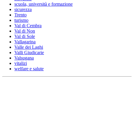
scuola, università e formazione
sicurezza
Trento
turismo
Val di Cembra
Val di Non
Val di Sole
Vallagarina
Valle dei Laghi
Valli Giudicarie
Valsugana
vitalizi
welfare e salute