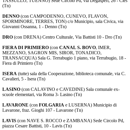
TASSULLO, TUENNO) Sede Circolo Pd, via Degasperi, 26 - Cles
(Tn)
DENNO
(con CAMPODENNO, CUNEVO, FLAVON,
SPORMINORE, TERRES, TON) c/o Municipio, sala Civica, via
Giovanni Ossanna, 1 - Denno (Tn)
DRO
(con DRENA) Centro Culturale, Via Battisti 10 - Dro (Tn)
FIERA DI PRIMIERO
(con
CANAL S. BOVO
, IMER,
MEZZANO, SAGRON MIS, SIROR, TONADICO,
TRANSACQUA) Sala G. Terrabugio 1 piano, via Terrabugio, 18 -
Fiera di Primiero (Tn)
ISERA
(tutte) sala della Cooperazione, biblioteca comunale, via C.
Cavalieri, 5 - Isera (Tn)
LASINO
(con CALAVINO e CAVEDINE) Sala comunale ex-
scuole elementari, via Roma 3- Lasino (Tn)
LAVARONE
(con
FOLGARIA
e LUSERNA) Municipio di
Lavarone, fraz. Gioghi 107 - Lavarone (Tn)
LAVIS
(con NAVE S. ROCCO e ZAMBANA) Sede Circolo Pd,
piazza Cesare Battisti, 10 - Lavis (Tn)