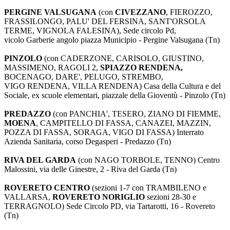
PERGINE VALSUGANA
(con
CIVEZZANO
, FIEROZZO,
FRASSILONGO, PALU' DEL FERSINA, SANT'ORSOLA
TERME, VIGNOLA FALESINA), Sede circolo Pd,
vicolo Garberie angolo piazza Municipio - Pergine Valsugana (Tn)
PINZOLO
(con CADERZONE, CARISOLO, GIUSTINO,
MASSIMENO, RAGOLI 2,
SPIAZZO RENDENA,
BOCENAGO, DARE', PELUGO, STREMBO,
VIGO RENDENA, VILLA RENDENA) Casa della Cultura e del
Sociale, ex scuole elementari, piazzale della Gioventù - Pinzolo (Tn)
PREDAZZO
(con PANCHIA', TESERO, ZIANO DI FIEMME,
MOENA
, CAMPITELLO DI FASSA, CANAZEI, MAZZIN,
POZZA DI FASSA, SORAGA, VIGO DI FASSA) Interrato
Azienda Sanitaria, corso Degasperi - Predazzo (Tn)
RIVA DEL GARDA
(con NAGO TORBOLE, TENNO) Centro
Malossini, via delle Ginestre, 2 - Riva del Garda (Tn)
ROVERETO CENTRO
(sezioni 1-7 con TRAMBILENO e
VALLARSA,
ROVERETO NORIGLIO
sezioni 28-30 e
TERRAGNOLO) Sede Circolo PD, via Tartarotti, 16 - Rovereto
(Tn)