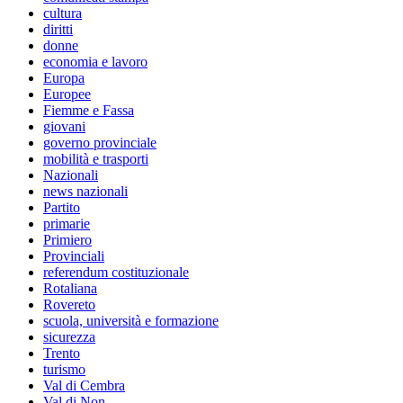
cultura
diritti
donne
economia e lavoro
Europa
Europee
Fiemme e Fassa
giovani
governo provinciale
mobilità e trasporti
Nazionali
news nazionali
Partito
primarie
Primiero
Provinciali
referendum costituzionale
Rotaliana
Rovereto
scuola, università e formazione
sicurezza
Trento
turismo
Val di Cembra
Val di Non