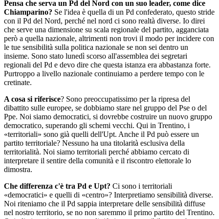
Pensa che serva un Pd del Nord con un suo leader, come dice
Chiamparino?
Se l'idea è quella di un Pd confederato, questo stride
con il Pd del Nord, perché nel nord ci sono realtà diverse. Io direi
che serve una dimensione su scala regionale del partito, agganciata
però a quella nazionale, altrimenti non trovi il modo per incidere con
le tue sensibilità sulla politica nazionale se non sei dentro un
insieme. Sono stato lunedì scorso all'assemblea dei segretari
regionali del Pd e devo dire che questa istanza era abbastanza forte.
Purtroppo a livello nazionale continuiamo a perdere tempo con le
cretinate.
A cosa si riferisce
? Sono preoccupatissimo per la ripresa del
dibattito sulle europee, se dobbiamo stare nel gruppo del Pse o del
Ppe. Noi siamo democratici, si dovrebbe costruire un nuovo gruppo
democratico, superando gli schemi vecchi. Qui in Trentino, i
«territoriali» sono già quelli dell'Upt. Anche il Pd può essere un
partito territoriale? Nessuno ha una titolarità esclusiva della
territorialità. Noi siamo territoriali perché abbiamo cercato di
interpretare il sentire della comunità e il riscontro elettorale lo
dimostra.
Che differenza c'è tra Pd e Upt?
Ci sono i territoriali
«democratici» e quelli di «centro»? Interpretiamo sensibilità diverse.
Noi riteniamo che il Pd sappia interpretare delle sensibilità diffuse
nel nostro territorio, se no non saremmo il primo partito del Trentino.