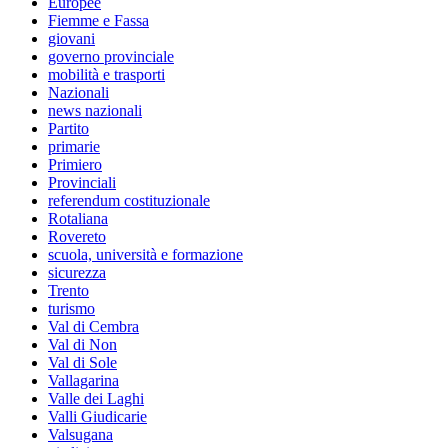
Europee
Fiemme e Fassa
giovani
governo provinciale
mobilità e trasporti
Nazionali
news nazionali
Partito
primarie
Primiero
Provinciali
referendum costituzionale
Rotaliana
Rovereto
scuola, università e formazione
sicurezza
Trento
turismo
Val di Cembra
Val di Non
Val di Sole
Vallagarina
Valle dei Laghi
Valli Giudicarie
Valsugana