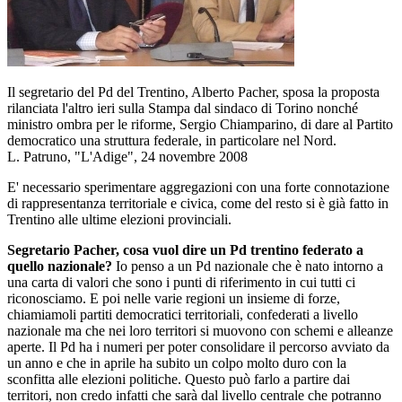
Il segretario del Pd del Trentino, Alberto Pacher, sposa la proposta
rilanciata l'altro ieri sulla Stampa dal sindaco di Torino nonché
ministro ombra per le riforme, Sergio Chiamparino, di dare al Partito
democratico una struttura federale, in particolare nel Nord.
L. Patruno, "L'Adige", 24 novembre 2008
E' necessario sperimentare aggregazioni con una forte connotazione
di rappresentanza territoriale e civica, come del resto si è già fatto in
Trentino alle ultime elezioni provinciali.
Segretario Pacher, cosa vuol dire un Pd trentino federato a
quello nazionale?
Io penso a un Pd nazionale che è nato intorno a
una carta di valori che sono i punti di riferimento in cui tutti ci
riconosciamo. E poi nelle varie regioni un insieme di forze,
chiamiamoli partiti democratici territoriali, confederati a livello
nazionale ma che nei loro territori si muovono con schemi e alleanze
aperte. Il Pd ha i numeri per poter consolidare il percorso avviato da
un anno e che in aprile ha subito un colpo molto duro con la
sconfitta alle elezioni politiche. Questo può farlo a partire dai
territori, non credo infatti che sarà dal livello centrale che potranno