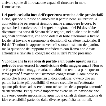
arrivare spinte di innovazione capaci di rimettere in moto
l'entusiasmo.
Lei parla così alla luce dell'esperienza trentina delle provinciali?
Certo, quando si riesce ad articolare il partito bene sui territori, a
coinvolgere le persone si riescono anche a smuovere le cose. Io
penso che la conferenza dei segretari regionali del Pd dovrebbe
diventare una sorta di Senato delle regioni, nel quale tutte le realtà
regionali confederate, che sono dotate di forte autonomia a livello
locale, si trovano e assumono le decisioni di carattere nazionale. Il
Pd del Trentino ha approvato venerdì scorso lo statuto del partito,
ma la questione del rapporto confederato con Roma non è stata
affrontata e rinviata al congresso che si terrà l'anno prossimo.
Vuol dire che la sua idea di partito è un punto aperto su cui
potrebbe non esserci la condivisione della maggioranza?
Non so
se è la posizione maggioritaria, noi abbiamo tenuto a parte questo
tema perché è materia squisitamente congressuale. Comunque io
penso che la nostra esperienza ci dica qualcosa, ovvero che un
partito ha tante più possibilità di essere credibile nell'elettorato
quanto più riesce ad essere dentro nel sentire della propria comunità
di riferimento. Per questo è importante avere un Pd nazionale che
attraverso questo meccanismo apra nuovi canali di alimentazione di
idee e sensibilità partendo dalle diverse specificità territoriali.