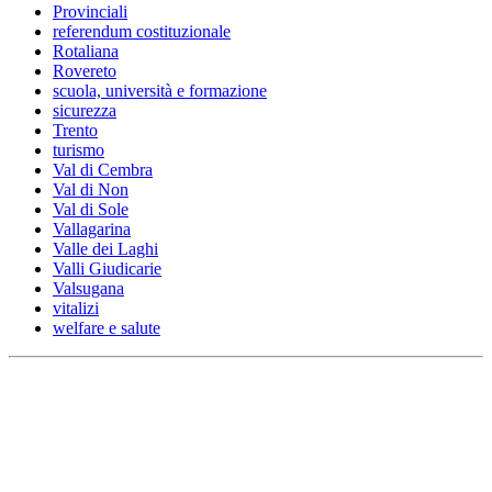
Provinciali
referendum costituzionale
Rotaliana
Rovereto
scuola, università e formazione
sicurezza
Trento
turismo
Val di Cembra
Val di Non
Val di Sole
Vallagarina
Valle dei Laghi
Valli Giudicarie
Valsugana
vitalizi
welfare e salute