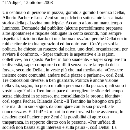
"L'Adige", 12 ottobre 2008
Un centinaio di persone in piazza, gomito a gomito Lorenzo Dellai,
Alberto Pacher e Luca Zeni su un palchetto sottostante la scalinata
storica della palazzina municipale. Accanto a loro un marcatempo
luminoso. Domande dal pubblico (alcune percebilmente preparate,
altre spontanee) e risposte obbligate in cento secondi, non sempre
rispettati. Inizio in ritardo di una buona mezz'ora perché Dellai era in
raid elettorale tra inaugurazioni ed incontri vari. Cos'è per voi la
politica, ha chiesto un ragazzo dal palco, uno degli organizzatori, per
avviare il confronto. «Saper tradurre le aspettative e le ragioni
collettive», ha risposto Pacher in tono suadente. «Saper scegliere tra
le diversità, saper comporre i conflitti senza usare la regola della
forza», secondo Dellai, in veste più che mai mediatoria. «Crescere
insieme come comunità, andare nelle piazze e parlarne», così Zeni.
Tre concezioni diverse, a ben guardare. Politica è anche visione
della vita, sogno, ha posto un altra persona dalla piazza: quali sono i
vostri sogni? «Un Trentino capace di accogliere le sfide del tempo
senza chiudersi in se stesso, ma consolidando la propria identità»:
così sogna Pacher. Rilancia Zeni: «Il Trentino ha bisogno ora più
che mai di un suo sogno, da coniugare con la sua proverbiale
concretezza». E il Pd? «Un partito dove trovarsi bene assieme», lo
desidera così Pacher e per Zeni è la possibilità di agire con
trasparenza, in rapporto diretto con le persone. «Per un'idea di
società non basata sugli interessi e sulla paura», così Dellai. La