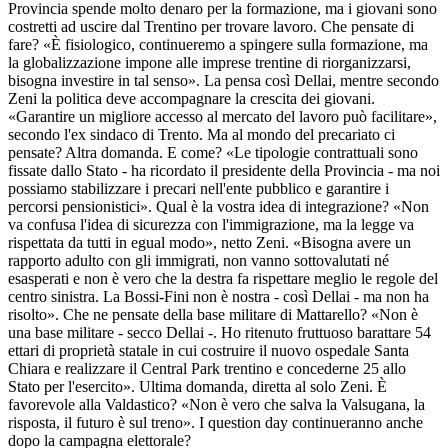
Provincia spende molto denaro per la formazione, ma i giovani sono
costretti ad uscire dal Trentino per trovare lavoro. Che pensate di
fare? «È fisiologico, continueremo a spingere sulla formazione, ma
la globalizzazione impone alle imprese trentine di riorganizzarsi,
bisogna investire in tal senso». La pensa così Dellai, mentre secondo
Zeni la politica deve accompagnare la crescita dei giovani.
«Garantire un migliore accesso al mercato del lavoro può facilitare»,
secondo l'ex sindaco di Trento. Ma al mondo del precariato ci
pensate? Altra domanda. E come? «Le tipologie contrattuali sono
fissate dallo Stato - ha ricordato il presidente della Provincia - ma noi
possiamo stabilizzare i precari nell'ente pubblico e garantire i
percorsi pensionistici». Qual è la vostra idea di integrazione? «Non
va confusa l'idea di sicurezza con l'immigrazione, ma la legge va
rispettata da tutti in egual modo», netto Zeni. «Bisogna avere un
rapporto adulto con gli immigrati, non vanno sottovalutati né
esasperati e non è vero che la destra fa rispettare meglio le regole del
centro sinistra. La Bossi-Fini non è nostra - così Dellai - ma non ha
risolto». Che ne pensate della base militare di Mattarello? «Non è
una base militare - secco Dellai -. Ho ritenuto fruttuoso barattare 54
ettari di proprietà statale in cui costruire il nuovo ospedale Santa
Chiara e realizzare il Central Park trentino e concederne 25 allo
Stato per l'esercito». Ultima domanda, diretta al solo Zeni. È
favorevole alla Valdastico? «Non è vero che salva la Valsugana, la
risposta, il futuro è sul treno». I question day continueranno anche
dopo la campagna elettorale?