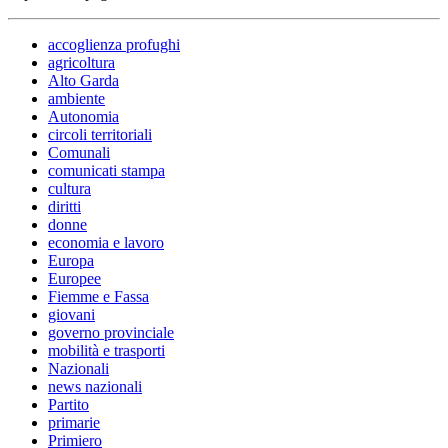
accoglienza profughi
agricoltura
Alto Garda
ambiente
Autonomia
circoli territoriali
Comunali
comunicati stampa
cultura
diritti
donne
economia e lavoro
Europa
Europee
Fiemme e Fassa
giovani
governo provinciale
mobilità e trasporti
Nazionali
news nazionali
Partito
primarie
Primiero