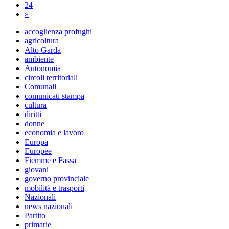
24
»
accoglienza profughi
agricoltura
Alto Garda
ambiente
Autonomia
circoli territoriali
Comunali
comunicati stampa
cultura
diritti
donne
economia e lavoro
Europa
Europee
Fiemme e Fassa
giovani
governo provinciale
mobilità e trasporti
Nazionali
news nazionali
Partito
primarie