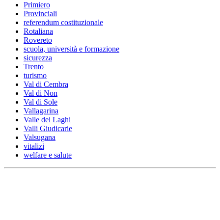
Primiero
Provinciali
referendum costituzionale
Rotaliana
Rovereto
scuola, università e formazione
sicurezza
Trento
turismo
Val di Cembra
Val di Non
Val di Sole
Vallagarina
Valle dei Laghi
Valli Giudicarie
Valsugana
vitalizi
welfare e salute