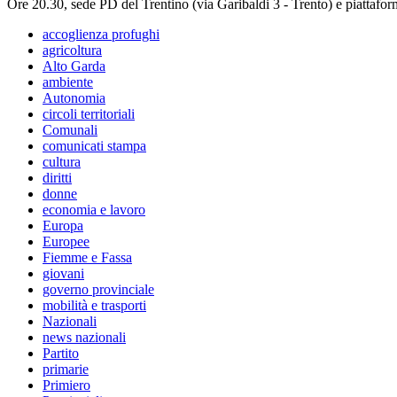
Ore 20.30, sede PD del Trentino (via Garibaldi 3 - Trento) e piattaf
accoglienza profughi
agricoltura
Alto Garda
ambiente
Autonomia
circoli territoriali
Comunali
comunicati stampa
cultura
diritti
donne
economia e lavoro
Europa
Europee
Fiemme e Fassa
giovani
governo provinciale
mobilità e trasporti
Nazionali
news nazionali
Partito
primarie
Primiero