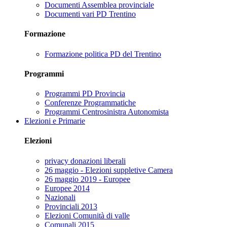
Documenti Assemblea provinciale
Documenti vari PD Trentino
Formazione
Formazione politica PD del Trentino
Programmi
Programmi PD Provincia
Conferenze Programmatiche
Programmi Centrosinistra Autonomista
Elezioni e Primarie
Elezioni
privacy donazioni liberali
26 maggio - Elezioni suppletive Camera
26 maggio 2019 - Europee
Europee 2014
Nazionali
Provinciali 2013
Elezioni Comunità di valle
Comunali 2015