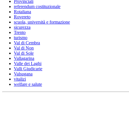
Provinciali
referendum costituzionale
Rotaliana
Rovereto
scuola, università e formazione
sicurezza
Trento
turismo
Val di Cembra
Val di Non
Val di Sole
Vallagarina
Valle dei Laghi
Valli Giudicarie
Valsugana
vitalizi
welfare e salute